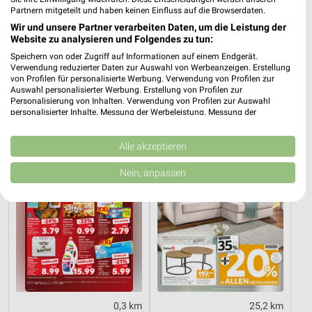
Partnern mitgeteilt und haben keinen Einfluss auf die Browserdaten.
Wir und unsere Partner verarbeiten Daten, um die Leistung der
Website zu analysieren und Folgendes zu tun:
0,2 km
6,2 km
Angebote ab 03.08.
Angebote ab 10.08.
Speichern von oder Zugriff auf Informationen auf einem Endgerät.
Verwendung reduzierter Daten zur Auswahl von Werbeanzeigen. Erstellung
Noch heute gültig
Gültig ab Mo. 10.08.
von Profilen für personalisierte Werbung. Verwendung von Profilen zur
Auswahl personalisierter Werbung. Erstellung von Profilen zur
Kaufland
XXXLutz
Personalisierung von Inhalten. Verwendung von Profilen zur Auswahl
personalisierter Inhalte. Messung der Werbeleistung. Messung der
Performance von Inhalten. Analyse von Zielgruppen durch Statistiken oder
Kombinationen von Daten aus verschiedenen Quellen. Entwicklung und
Verbesserung der Angebote. Verwendung reduzierter Daten zur Auswahl
Alle akzeptieren
von Inhalten.
Daten können außerhalb der Europäischen Union weitergegeben und in die
Nein, anpassen
USA gesendet werden.
Ihre Einwilligung und die cookie Richtlinie gelten ausschließlich für diese
Website/App.
Partnerliste anzeigen (1 IAB-Anbieter)
Wir nutzen Ihre Daten für folgende Zwecke:
IAB-Verarbeitungszwecke:
Speichern von oder Zugriff auf Informationen
auf einem Endgerät
0,3 km
25,2 km