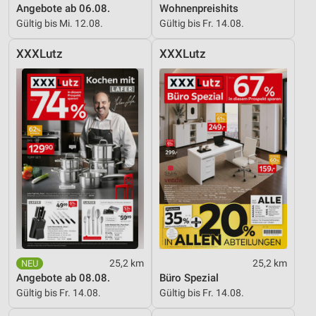
Angebote ab 06.08.
Wohnenpreishits
Verwendung reduzierter Daten zur Auswahl von
Werbeanzeigen
Gültig bis Mi. 12.08.
Gültig bis Fr. 14.08.
Erstellung von Profilen für personalisierte
XXXLutz
XXXLutz
Werbung
Verwendung von Profilen zur Auswahl
personalisierter Werbung
Erstellung von Profilen zur Personalisierung
von Inhalten
Verwendung von Profilen zur Auswahl
personalisierter Inhalte
Messung der Werbeleistung
Messung der Performance von Inhalten
25,2 km
25,2 km
Analyse von Zielgruppen durch Statistiken oder
Angebote ab 08.08.
Büro Spezial
Kombinationen von Daten aus verschiedenen
Gültig bis Fr. 14.08.
Gültig bis Fr. 14.08.
Quellen