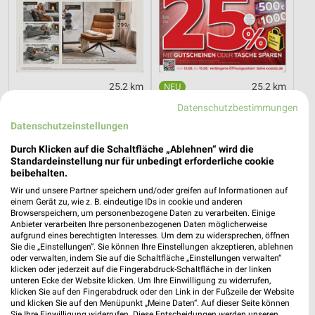
25,2 km
25,2 km
Dieter Knoll
Mega Tage
Datenschutzbestimmungen
Gültig bis Fr. 14.08.
Gültig bis Fr. 14.08.
Datenschutzeinstellungen
REWE
Thomas Philipps
Durch Klicken auf die Schaltfläche „Ablehnen“ wird die
Standardeinstellung nur für unbedingt erforderliche cookie
beibehalten.
Wir und unsere Partner speichern und/oder greifen auf Informationen auf
einem Gerät zu, wie z. B. eindeutige IDs in cookie und anderen
Browserspeichern, um personenbezogene Daten zu verarbeiten. Einige
Anbieter verarbeiten Ihre personenbezogenen Daten möglicherweise
aufgrund eines berechtigten Interesses. Um dem zu widersprechen, öffnen
Sie die „Einstellungen“. Sie können Ihre Einstellungen akzeptieren, ablehnen
oder verwalten, indem Sie auf die Schaltfläche „Einstellungen verwalten“
klicken oder jederzeit auf die Fingerabdruck-Schaltfläche in der linken
unteren Ecke der Website klicken. Um Ihre Einwilligung zu widerrufen,
klicken Sie auf den Fingerabdruck oder den Link in der Fußzeile der Website
und klicken Sie auf den Menüpunkt „Meine Daten“. Auf dieser Seite können
Sie Ihre Einwilligung widerrufen. Diese Entscheidungen werden unseren