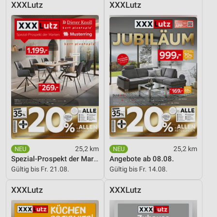
XXXLutz
XXXLutz
Entwicklung und Verbesserung der Angebote
Verwendung reduzierter Daten zur Auswahl von
Inhalten
IAB-Besonderheiten:
Verwendung genauer Standortdaten
Geräte anhand von aktiv angeforderten
Informationen identifizieren
Nicht-IAB-Verarbeitungszwecke:
Notwendig
Performance
25,2 km
25,2 km
Spezial-Prospekt der Marken
Angebote ab 08.08.
Funktional
Gültig bis Fr. 21.08.
Gültig bis Fr. 14.08.
Werbung
XXXLutz
XXXLutz