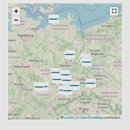
+
⛶
−
Leaflet
|
©
OpenStreetMap
contributors