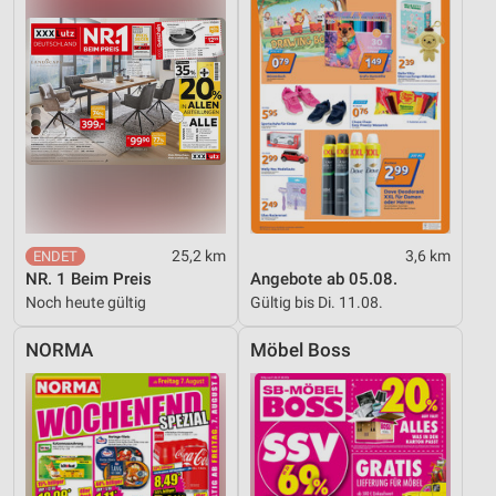
Verwendung genauer Standortdaten
Geräte anhand von aktiv angeforderten
Informationen identifizieren
Nicht-IAB-Verarbeitungszwecke:
Notwendig
Performance
Funktional
25,2 km
3,6 km
Werbung
NR. 1 Beim Preis
Angebote ab 05.08.
Noch heute gültig
Gültig bis Di. 11.08.
NORMA
Möbel Boss