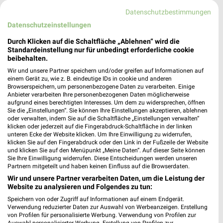
Datenschutzbestimmungen
25,2 km
25,2 km
Datenschutzeinstellungen
Wohnideen so individuell wie du!
Junges Wohnen
Durch Klicken auf die Schaltfläche „Ablehnen“ wird die
Gültig bis Fr. 14.08.
Noch heute gültig
Standardeinstellung nur für unbedingt erforderliche cookie
beibehalten.
XXXLutz
Thomas Philipps
Wir und unsere Partner speichern und/oder greifen auf Informationen auf
einem Gerät zu, wie z. B. eindeutige IDs in cookie und anderen
Browserspeichern, um personenbezogene Daten zu verarbeiten. Einige
Anbieter verarbeiten Ihre personenbezogenen Daten möglicherweise
aufgrund eines berechtigten Interesses. Um dem zu widersprechen, öffnen
Sie die „Einstellungen“. Sie können Ihre Einstellungen akzeptieren, ablehnen
oder verwalten, indem Sie auf die Schaltfläche „Einstellungen verwalten“
klicken oder jederzeit auf die Fingerabdruck-Schaltfläche in der linken
unteren Ecke der Website klicken. Um Ihre Einwilligung zu widerrufen,
klicken Sie auf den Fingerabdruck oder den Link in der Fußzeile der Website
und klicken Sie auf den Menüpunkt „Meine Daten“. Auf dieser Seite können
Sie Ihre Einwilligung widerrufen. Diese Entscheidungen werden unseren
Partnern mitgeteilt und haben keinen Einfluss auf die Browserdaten.
Wir und unsere Partner verarbeiten Daten, um die Leistung der
Website zu analysieren und Folgendes zu tun:
Speichern von oder Zugriff auf Informationen auf einem Endgerät.
Verwendung reduzierter Daten zur Auswahl von Werbeanzeigen. Erstellung
25,2 km
6,2 km
von Profilen für personalisierte Werbung. Verwendung von Profilen zur