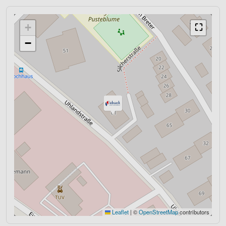
+
⛶
−
Leaflet
|
©
OpenStreetMap
contributors