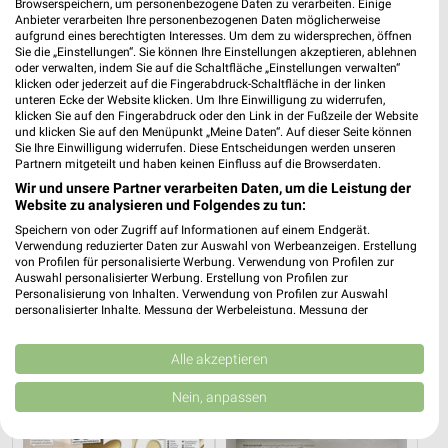
Browserspeichern, um personenbezogene Daten zu verarbeiten. Einige
Anbieter verarbeiten Ihre personenbezogenen Daten möglicherweise
aufgrund eines berechtigten Interesses. Um dem zu widersprechen, öffnen
Sie die „Einstellungen“. Sie können Ihre Einstellungen akzeptieren, ablehnen
oder verwalten, indem Sie auf die Schaltfläche „Einstellungen verwalten“
klicken oder jederzeit auf die Fingerabdruck-Schaltfläche in der linken
unteren Ecke der Website klicken. Um Ihre Einwilligung zu widerrufen,
klicken Sie auf den Fingerabdruck oder den Link in der Fußzeile der Website
und klicken Sie auf den Menüpunkt „Meine Daten“. Auf dieser Seite können
25,2 km
25,2 km
Sie Ihre Einwilligung widerrufen. Diese Entscheidungen werden unseren
Küchen Preishits!
Gartenmöbel-Abverkauf
Partnern mitgeteilt und haben keinen Einfluss auf die Browserdaten.
Gültig bis Fr. 21.08.
Gültig bis Fr. 28.08.
Wir und unsere Partner verarbeiten Daten, um die Leistung der
Website zu analysieren und Folgendes zu tun:
XXXLutz
XXXLutz
Speichern von oder Zugriff auf Informationen auf einem Endgerät.
Verwendung reduzierter Daten zur Auswahl von Werbeanzeigen. Erstellung
von Profilen für personalisierte Werbung. Verwendung von Profilen zur
Auswahl personalisierter Werbung. Erstellung von Profilen zur
Personalisierung von Inhalten. Verwendung von Profilen zur Auswahl
personalisierter Inhalte. Messung der Werbeleistung. Messung der
Performance von Inhalten. Analyse von Zielgruppen durch Statistiken oder
Kombinationen von Daten aus verschiedenen Quellen. Entwicklung und
Verbesserung der Angebote. Verwendung reduzierter Daten zur Auswahl
Alle akzeptieren
von Inhalten.
Daten können außerhalb der Europäischen Union weitergegeben und in die
Nein, anpassen
USA gesendet werden.
Ihre Einwilligung und die cookie Richtlinie gelten ausschließlich für diese
Website/App.