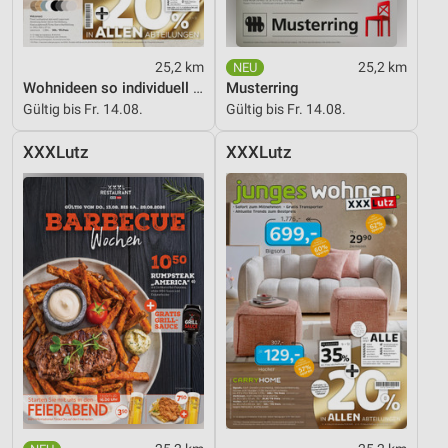
Partnerliste anzeigen (1 IAB-Anbieter)
Wir nutzen Ihre Daten für folgende Zwecke:
25,2 km
25,2 km
IAB-Verarbeitungszwecke:
Wohnideen so individuell wie du!
Musterring
Speichern von oder Zugriff auf Informationen
Gültig bis Fr. 14.08.
Gültig bis Fr. 14.08.
auf einem Endgerät
XXXLutz
XXXLutz
Verwendung reduzierter Daten zur Auswahl von
Werbeanzeigen
Erstellung von Profilen für personalisierte
Werbung
Verwendung von Profilen zur Auswahl
personalisierter Werbung
Erstellung von Profilen zur Personalisierung
von Inhalten
Verwendung von Profilen zur Auswahl
personalisierter Inhalte