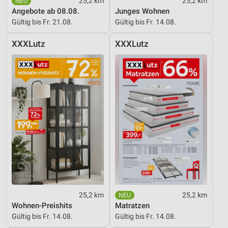
25,2 km
25,2 km
Messung der Werbeleistung
Angebote ab 08.08.
Junges Wohnen
Gültig bis Fr. 21.08.
Gültig bis Fr. 14.08.
Messung der Performance von Inhalten
XXXLutz
Analyse von Zielgruppen durch Statistiken oder
XXXLutz
Kombinationen von Daten aus verschiedenen
Quellen
Entwicklung und Verbesserung der Angebote
Verwendung reduzierter Daten zur Auswahl von
Inhalten
IAB-Besonderheiten:
Verwendung genauer Standortdaten
Geräte anhand von aktiv angeforderten
Informationen identifizieren
Nicht-IAB-Verarbeitungszwecke:
25,2 km
25,2 km
Wohnen-Preishits
Matratzen
Notwendig
Gültig bis Fr. 14.08.
Gültig bis Fr. 14.08.
Performance