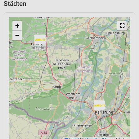
Städten
+
⛶
−
Leaflet
|
©
OpenStreetMap
contributors