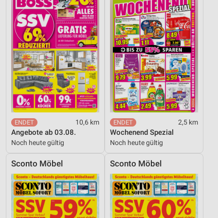
10,6 km
2,5 km
Angebote ab 03.08.
Wochenend Spezial
Noch heute gültig
Noch heute gültig
Sconto Möbel
Sconto Möbel