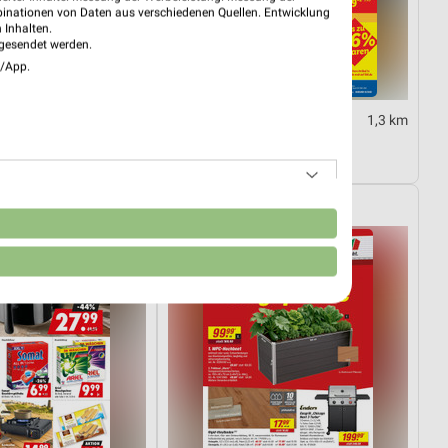
binationen von Daten aus verschiedenen Quellen. Entwicklung
 Inhalten.
gesendet werden.
e/App.
3,7 km
1,3 km
er
Angebote ab 10.08.
tig
Gültig ab Mo. 10.08.
toom Baumarkt
n