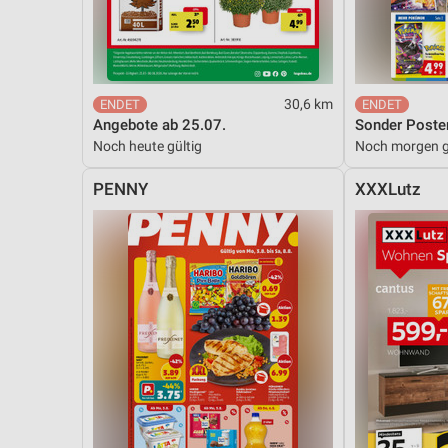
Messung der Performance von Inhalten
Analyse von Zielgruppen durch Statistiken oder Kombinationen 
Quellen
30,6 km
Entwicklung und Verbesserung der Angebote
Angebote ab 25.07.
Sonder Poste
Noch heute gültig
Noch morgen g
Verwendung reduzierter Daten zur Auswahl von Inhalten
IAB-Besonderheiten:
PENNY
XXXLutz
Verwendung genauer Standortdaten
Geräte anhand von aktiv angeforderten Informationen identifizie
Nicht-IAB-Verarbeitungszwecke:
Notwendig
Performance
Funktional
Werbung