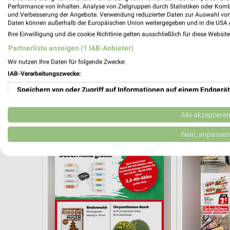
Performance von Inhalten. Analyse von Zielgruppen durch Statistiken oder Kom
und Verbesserung der Angebote. Verwendung reduzierter Daten zur Auswahl von
Daten können außerhalb der Europäischen Union weitergegeben und in die USA 
Ihre Einwilligung und die cookie Richtlinie gelten ausschließlich für diese Websit
Partnerliste anzeigen (1 IAB-Anbieter)
1,3 km
Wir nutzen Ihre Daten für folgende Zwecke:
Angebote ab 03.08.
Sommer Knall
IAB-Verarbeitungszwecke:
Noch heute gültig
Noch heute gül
Speichern von oder Zugriff auf Informationen auf einem Endgerät
hagebaumarkt
Mäc-Geiz
Verwendung reduzierter Daten zur Auswahl von Werbeanzeigen
Alle akzeptiere
Erstellung von Profilen für personalisierte Werbung
Nein, anpassen
Verwendung von Profilen zur Auswahl personalisierter Werbung
Erstellung von Profilen zur Personalisierung von Inhalten
Verwendung von Profilen zur Auswahl personalisierter Inhalte
Messung der Werbeleistung