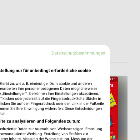
Datenschutzbestimmungen
RHAUS
Lidl
tellung nur für unbedingt erforderliche cookie
erät zu, wie z. B. eindeutige IDs in cookie und anderen
verarbeiten Ihre personenbezogenen Daten möglicherweise
„Einstellungen“. Sie können Ihre Einstellungen akzeptieren,
 klicken oder jederzeit auf die Fingerabdruck-Schaltfläche in
klicken Sie auf den Fingerabdruck oder den Link in der Fußzeile
önnen Sie Ihre Einwilligung widerrufen. Diese Entscheidungen
ten.
ite zu analysieren und Folgendes zu tun:
reduzierter Daten zur Auswahl von Werbeanzeigen. Erstellung
ersonalisierter Werbung. Erstellung von Profilen zur
ierter Inhalte. Messung der Werbeleistung. Messung der