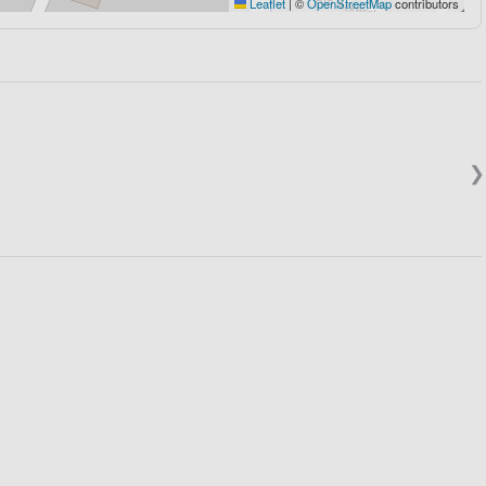
Leaflet
|
©
OpenStreetMap
contributors
❯