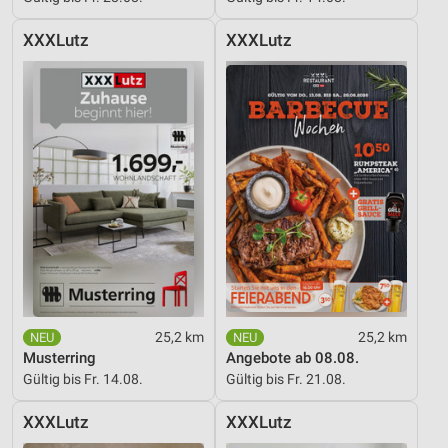
Wir nutzen Ihre Daten für folgende Zwecke:
XXXLutz
XXXLutz
IAB-Verarbeitungszwecke:
Speichern von oder Zugriff auf Informationen
auf einem Endgerät
Verwendung reduzierter Daten zur Auswahl von
Werbeanzeigen
Erstellung von Profilen für personalisierte
Werbung
Verwendung von Profilen zur Auswahl
personalisierter Werbung
Erstellung von Profilen zur Personalisierung
von Inhalten
25,2 km
25,2 km
Musterring
Angebote ab 08.08.
Verwendung von Profilen zur Auswahl
Gültig bis Fr. 14.08.
Gültig bis Fr. 21.08.
personalisierter Inhalte
XXXLutz
XXXLutz
Messung der Werbeleistung