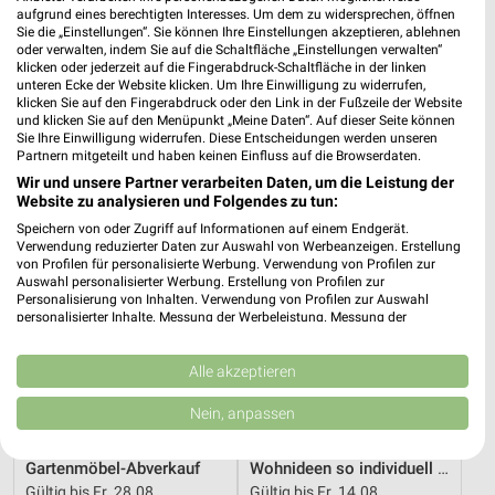
aufgrund eines berechtigten Interesses. Um dem zu widersprechen, öffnen
25,2 km
25,2 km
Sie die „Einstellungen“. Sie können Ihre Einstellungen akzeptieren, ablehnen
Angebote ab 08.08.
Küchen Preishits!
oder verwalten, indem Sie auf die Schaltfläche „Einstellungen verwalten“
klicken oder jederzeit auf die Fingerabdruck-Schaltfläche in der linken
Gültig bis Fr. 14.08.
Gültig bis Fr. 21.08.
unteren Ecke der Website klicken. Um Ihre Einwilligung zu widerrufen,
klicken Sie auf den Fingerabdruck oder den Link in der Fußzeile der Website
XXXLutz
XXXLutz
und klicken Sie auf den Menüpunkt „Meine Daten“. Auf dieser Seite können
Sie Ihre Einwilligung widerrufen. Diese Entscheidungen werden unseren
Partnern mitgeteilt und haben keinen Einfluss auf die Browserdaten.
Wir und unsere Partner verarbeiten Daten, um die Leistung der
Website zu analysieren und Folgendes zu tun:
Speichern von oder Zugriff auf Informationen auf einem Endgerät.
Verwendung reduzierter Daten zur Auswahl von Werbeanzeigen. Erstellung
von Profilen für personalisierte Werbung. Verwendung von Profilen zur
Auswahl personalisierter Werbung. Erstellung von Profilen zur
Personalisierung von Inhalten. Verwendung von Profilen zur Auswahl
personalisierter Inhalte. Messung der Werbeleistung. Messung der
Performance von Inhalten. Analyse von Zielgruppen durch Statistiken oder
Kombinationen von Daten aus verschiedenen Quellen. Entwicklung und
Verbesserung der Angebote. Verwendung reduzierter Daten zur Auswahl
Alle akzeptieren
von Inhalten.
Daten können außerhalb der Europäischen Union weitergegeben und in die
Nein, anpassen
USA gesendet werden.
25,2 km
25,2 km
Ihre Einwilligung und die cookie Richtlinie gelten ausschließlich für diese
Website/App.
Gartenmöbel-Abverkauf
Wohnideen so individuell wie du!
Gültig bis Fr. 28.08.
Gültig bis Fr. 14.08.
Partnerliste anzeigen (1 IAB-Anbieter)