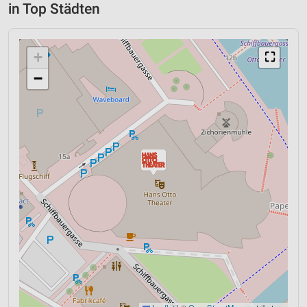
in Top Städten
+
⛶
−