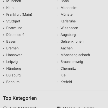
›
München
›
Bonn
›
Köln
›
Mannheim
›
Frankfurt (Main)
›
Münster
›
Stuttgart
›
Karlsruhe
›
Dortmund
›
Wiesbaden
›
Düsseldorf
›
Augsburg
›
Essen
›
Gelsenkirchen
›
Bremen
›
Aachen
›
Hannover
›
Mönchengladbach
›
Leipzig
›
Braunschweig
›
Nürnberg
›
Chemnitz
›
Duisburg
›
Kiel
›
Bochum
›
Krefeld
Top Kategorien