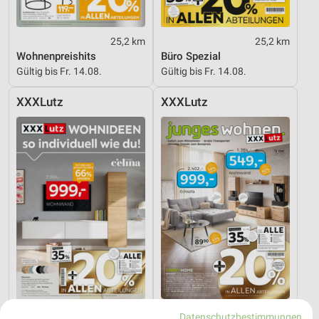
25,2 km
25,2 km
Wohnenpreishits
Büro Spezial
Gültig bis Fr. 14.08.
Gültig bis Fr. 14.08.
XXXLutz
XXXLutz
25,2 km
25,2 km
Datenschutzbestimmungen