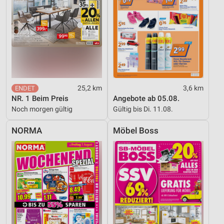
Geräte anhand von aktiv angeforderten
Informationen identifizieren
Nicht-IAB-Verarbeitungszwecke:
Notwendig
Performance
25,2 km
3,6 km
Funktional
NR. 1 Beim Preis
Angebote ab 05.08.
Noch morgen gültig
Gültig bis Di. 11.08.
Werbung
NORMA
Möbel Boss