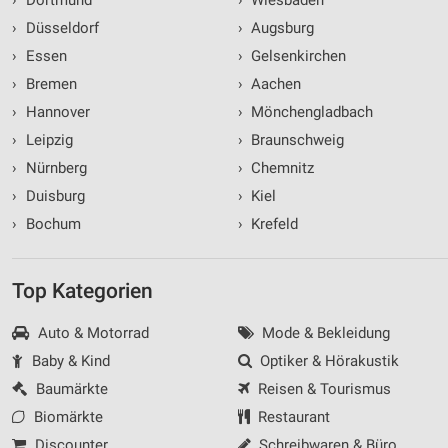
›
Dortmund
›
Wiesbaden
›
Düsseldorf
›
Augsburg
›
Essen
›
Gelsenkirchen
›
Bremen
›
Aachen
›
Hannover
›
Mönchengladbach
›
Leipzig
›
Braunschweig
›
Nürnberg
›
Chemnitz
›
Duisburg
›
Kiel
›
Bochum
›
Krefeld
Top Kategorien
Auto & Motorrad
Mode & Bekleidung
Baby & Kind
Optiker & Hörakustik
Baumärkte
Reisen & Tourismus
Biomärkte
Restaurant
Discounter
Schreibwaren & Büro