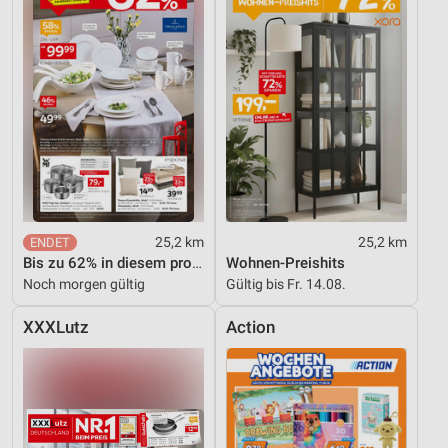
Erstellung von Profilen zur Personalisierung
von Inhalten
Verwendung von Profilen zur Auswahl
personalisierter Inhalte
Messung der Werbeleistung
Messung der Performance von Inhalten
Analyse von Zielgruppen durch Statistiken oder
25,2 km
25,2 km
Kombinationen von Daten aus verschiedenen
Quellen
Bis zu 62% in diesem prospekt
Wohnen-Preishits
Noch morgen gültig
Gültig bis Fr. 14.08.
Entwicklung und Verbesserung der Angebote
XXXLutz
Action
Verwendung reduzierter Daten zur Auswahl von
Inhalten
IAB-Besonderheiten:
Verwendung genauer Standortdaten