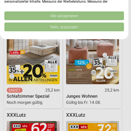
personalisierter Inhalte. Messung der Werbeleistung. Messung der
XXXLutz
XXXLutz
Performance von Inhalten. Analyse von Zielgruppen durch Statistiken oder
Kombinationen von Daten aus verschiedenen Quellen. Entwicklung und
Verbesserung der Angebote. Verwendung reduzierter Daten zur Auswahl
Alle akzeptieren
von Inhalten.
Daten können außerhalb der Europäischen Union weitergegeben und in die
Nein, anpassen
USA gesendet werden.
Ihre Einwilligung und die cookie Richtlinie gelten ausschließlich für diese
Website/App.
Partnerliste anzeigen (1 IAB-Anbieter)
Wir nutzen Ihre Daten für folgende Zwecke:
IAB-Verarbeitungszwecke:
Speichern von oder Zugriff auf Informationen
auf einem Endgerät
Verwendung reduzierter Daten zur Auswahl von
25,2 km
25,2 km
Werbeanzeigen
Schlafzimmer Spezial
Junges Wohnen
Noch morgen gültig
Gültig bis Fr. 14.08.
Erstellung von Profilen für personalisierte
Werbung
XXXLutz
XXXLutz
Verwendung von Profilen zur Auswahl
personalisierter Werbung