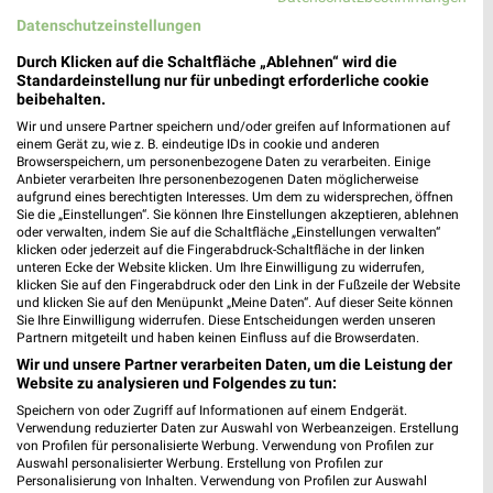
Wohnideen so individuell wie du!
Junges Wohnen
Datenschutzeinstellungen
Gültig bis Fr. 14.08.
Noch morgen gültig
Durch Klicken auf die Schaltfläche „Ablehnen“ wird die
Standardeinstellung nur für unbedingt erforderliche cookie
XXXLutz
Thomas Philipps
beibehalten.
Wir und unsere Partner speichern und/oder greifen auf Informationen auf
einem Gerät zu, wie z. B. eindeutige IDs in cookie und anderen
Browserspeichern, um personenbezogene Daten zu verarbeiten. Einige
Anbieter verarbeiten Ihre personenbezogenen Daten möglicherweise
aufgrund eines berechtigten Interesses. Um dem zu widersprechen, öffnen
Sie die „Einstellungen“. Sie können Ihre Einstellungen akzeptieren, ablehnen
oder verwalten, indem Sie auf die Schaltfläche „Einstellungen verwalten“
klicken oder jederzeit auf die Fingerabdruck-Schaltfläche in der linken
unteren Ecke der Website klicken. Um Ihre Einwilligung zu widerrufen,
klicken Sie auf den Fingerabdruck oder den Link in der Fußzeile der Website
und klicken Sie auf den Menüpunkt „Meine Daten“. Auf dieser Seite können
Sie Ihre Einwilligung widerrufen. Diese Entscheidungen werden unseren
Partnern mitgeteilt und haben keinen Einfluss auf die Browserdaten.
Wir und unsere Partner verarbeiten Daten, um die Leistung der
Website zu analysieren und Folgendes zu tun:
Speichern von oder Zugriff auf Informationen auf einem Endgerät.
25,2 km
6,2 km
Verwendung reduzierter Daten zur Auswahl von Werbeanzeigen. Erstellung
Gartenmöbel-Abverkauf
Angebote ab 03.08.
von Profilen für personalisierte Werbung. Verwendung von Profilen zur
Gültig bis Fr. 28.08.
Gültig bis Sa. 08.08.
Auswahl personalisierter Werbung. Erstellung von Profilen zur
Personalisierung von Inhalten. Verwendung von Profilen zur Auswahl