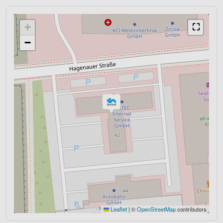
+
⛶
−
Leaflet
|
©
OpenStreetMap
contributors