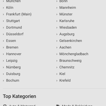
›
München
›
Bonn
›
Köln
›
Mannheim
›
Frankfurt (Main)
›
Münster
›
Stuttgart
›
Karlsruhe
›
Dortmund
›
Wiesbaden
›
Düsseldorf
›
Augsburg
›
Essen
›
Gelsenkirchen
›
Bremen
›
Aachen
›
Hannover
›
Mönchengladbach
›
Leipzig
›
Braunschweig
›
Nürnberg
›
Chemnitz
›
Duisburg
›
Kiel
›
Bochum
›
Krefeld
Top Kategorien