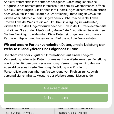
Anbieter verarbeiten Ihre personenbezogenen Daten möglicherweise
25,2 km
25,2 km
aufgrund eines berechtigten Interesses. Um dem zu widersprechen, öffnen
Sie die „Einstellungen“. Sie können Ihre Einstellungen akzeptieren, ablehnen
Wohnenpreishits
Angebote ab 08.08.
oder verwalten, indem Sie auf die Schaltfläche „Einstellungen verwalten“
Gültig bis Fr. 14.08.
Gültig bis Fr. 14.08.
klicken oder jederzeit auf die Fingerabdruck-Schaltfläche in der linken
unteren Ecke der Website klicken. Um Ihre Einwilligung zu widerrufen,
klicken Sie auf den Fingerabdruck oder den Link in der Fußzeile der Website
XXXLutz
XXXLutz
und klicken Sie auf den Menüpunkt „Meine Daten“. Auf dieser Seite können
Sie Ihre Einwilligung widerrufen. Diese Entscheidungen werden unseren
Partnern mitgeteilt und haben keinen Einfluss auf die Browserdaten.
Wir und unsere Partner verarbeiten Daten, um die Leistung der
Website zu analysieren und Folgendes zu tun:
Speichern von oder Zugriff auf Informationen auf einem Endgerät.
Verwendung reduzierter Daten zur Auswahl von Werbeanzeigen. Erstellung
von Profilen für personalisierte Werbung. Verwendung von Profilen zur
Auswahl personalisierter Werbung. Erstellung von Profilen zur
Personalisierung von Inhalten. Verwendung von Profilen zur Auswahl
personalisierter Inhalte. Messung der Werbeleistung. Messung der
Performance von Inhalten. Analyse von Zielgruppen durch Statistiken oder
Kombinationen von Daten aus verschiedenen Quellen. Entwicklung und
Verbesserung der Angebote. Verwendung reduzierter Daten zur Auswahl
Alle akzeptieren
von Inhalten.
Daten können außerhalb der Europäischen Union weitergegeben und in die
Nein, anpassen
USA gesendet werden.
25,2 km
25,2 km
Ihre Einwilligung und die cookie Richtlinie gelten ausschließlich für diese
Küchen Preishits!
Gartenmöbel-Abverkauf
Website/App.
Gültig bis Fr. 21.08.
Gültig bis Fr. 28.08.