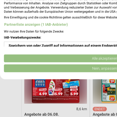
Wohnen Spezial
XXXL Expres
Performance von Inhalten. Analyse von Zielgruppen durch Statistiken oder Kom
Gültig bis Fr. 14.08.
Noch heute gül
und Verbesserung der Angebote. Verwendung reduzierter Daten zur Auswahl von
Daten können außerhalb der Europäischen Union weitergegeben und in die USA 
Ihre Einwilligung und die cookie Richtlinie gelten ausschließlich für diese Websit
Kaufland
REWE
Partnerliste anzeigen (1 IAB-Anbieter)
Wir nutzen Ihre Daten für folgende Zwecke:
IAB-Verarbeitungszwecke:
Speichern von oder Zugriff auf Informationen auf einem Endgerät
Verwendung reduzierter Daten zur Auswahl von Werbeanzeigen
Alle akzeptiere
Erstellung von Profilen für personalisierte Werbung
Nein, anpassen
Verwendung von Profilen zur Auswahl personalisierter Werbung
Erstellung von Profilen zur Personalisierung von Inhalten
Verwendung von Profilen zur Auswahl personalisierter Inhalte
8,6 km
Messung der Werbeleistung
Angebote ab 06.08.
Angebote ab 