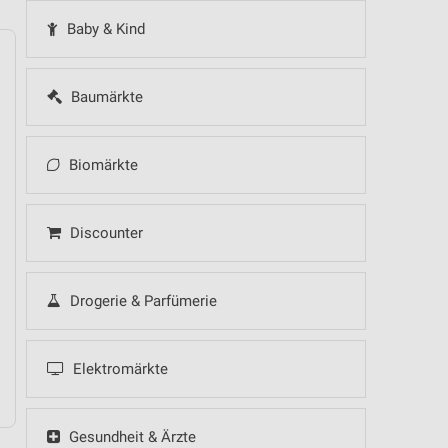
Baby & Kind
Baumärkte
14
Fr
15
Sa
16
So
17
Mo
18
Di
19
Mi
Biomärkte
Discounter
Drogerie & Parfümerie
Elektromärkte
 Hot Sommer Sale
Gesundheit & Ärzte