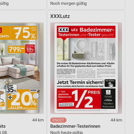
ültig
Noch morgen gültig
XXXLutz
von Daten aus verschiedenen
ren
44 km
44 km
its
Badezimmer-Testerinnen
4.08.
Noch heute gültig