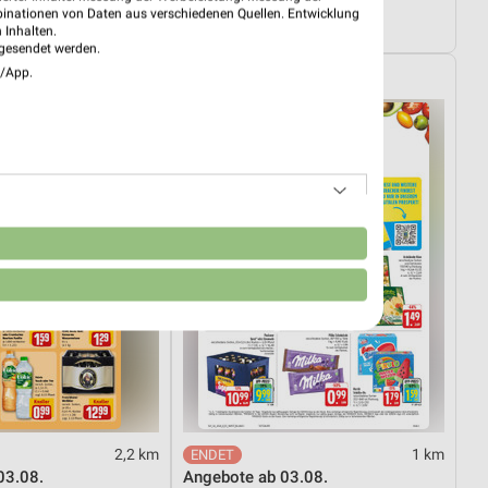
s
Dieter Knoll
binationen von Daten aus verschiedenen Quellen. Entwicklung
tig
Gültig bis Fr. 14.08.
 Inhalten.
gesendet werden.
e/App.
EDEKA
n
2,2 km
1 km
03.08.
Angebote ab 03.08.