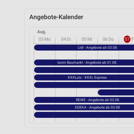
Angebote-Kalender
Aug.
03
Mo
04
Di
05
Mi
06
Do
07
F
Lidl - Angebote ab 03.08.
toom Baumarkt - Angebote ab 01.08.
XXXLutz - XXXL Express
REWE - Angebote ab 03.08.
EDEKA - Angebote ab 03.08.