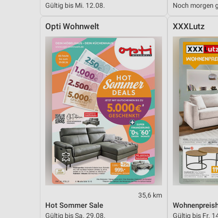
Gültig bis Mi. 12.08.
Noch morgen g
Messung der Performance von Inhalten
Opti Wohnwelt
XXXLutz
Analyse von Zielgruppen durch Statistiken oder Kombinationen 
Quellen
Entwicklung und Verbesserung der Angebote
Verwendung reduzierter Daten zur Auswahl von Inhalten
IAB-Besonderheiten:
Verwendung genauer Standortdaten
Geräte anhand von aktiv angeforderten Informationen identifizie
Nicht-IAB-Verarbeitungszwecke:
Notwendig
Performance
35,6 km
Funktional
Hot Sommer Sale
Wohnenpreish
Gültig bis Sa. 29.08.
Gültig bis Fr. 1
Werbung