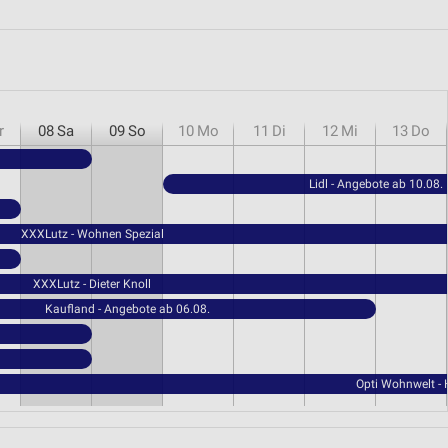
r
08
Sa
09
So
10
Mo
11
Di
12
Mi
13
Do
Lidl - Angebote ab 10.08.
XXXLutz - Wohnen Spezial
XXXLutz - Dieter Knoll
Kaufland - Angebote ab 06.08.
Opti Wohnwelt -