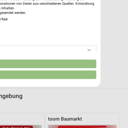
binationen von Daten aus verschiedenen Quellen. Entwicklung
 Inhalten.
gesendet werden.
e/App.
n
Umgebung
toom Baumarkt