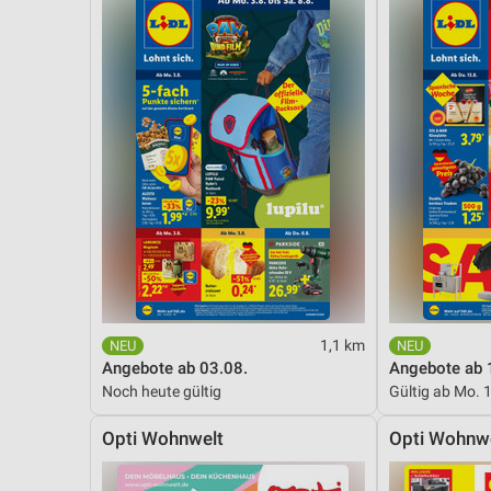
Messung der Performance von Inhalten
Analyse von Zielgruppen durch Statistiken oder Kombinationen 
Quellen
Entwicklung und Verbesserung der Angebote
Verwendung reduzierter Daten zur Auswahl von Inhalten
IAB-Besonderheiten:
Verwendung genauer Standortdaten
Geräte anhand von aktiv angeforderten Informationen identifizie
Nicht-IAB-Verarbeitungszwecke:
1,1 km
Notwendig
Angebote ab 03.08.
Angebote ab 
Noch heute gültig
Gültig ab Mo. 
Performance
Opti Wohnwelt
Opti Wohnw
Funktional
Werbung