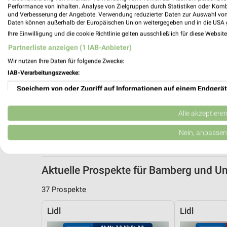
Performance von Inhalten. Analyse von Zielgruppen durch Statistiken oder Kom
und Verbesserung der Angebote. Verwendung reduzierter Daten zur Auswahl von
Daten können außerhalb der Europäischen Union weitergegeben und in die USA 
Ihre Einwilligung und die cookie Richtlinie gelten ausschließlich für diese Websit
Partnerliste anzeigen (1 IAB-Anbieter)
Wir nutzen Ihre Daten für folgende Zwecke:
IAB-Verarbeitungszwecke:
Speichern von oder Zugriff auf Informationen auf einem Endgerät
Verwendung reduzierter Daten zur Auswahl von Werbeanzeigen
Alle akzeptiere
Erstellung von Profilen für personalisierte Werbung
Nein, anpassen
Verwendung von Profilen zur Auswahl personalisierter Werbung
Aktuelle Prospekte für Bamberg und 
Erstellung von Profilen zur Personalisierung von Inhalten
37 Prospekte
Verwendung von Profilen zur Auswahl personalisierter Inhalte
Lidl
Lidl
Messung der Werbeleistung