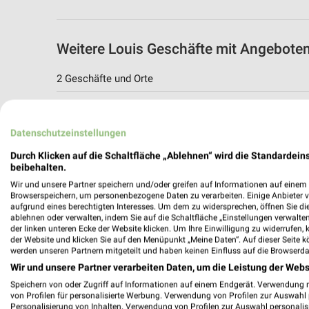
Weitere Louis Geschäfte mit Angebote
2 Geschäfte und Orte
Louis Angebote in Nürnberg
Nürnberg, Deutschland
Datenschutzeinstellungen
Durch Klicken auf die Schaltfläche „Ablehnen“ wird die Standardeins
379,35 km
beibehalten.
Wir und unsere Partner speichern und/oder greifen auf Informationen auf einem G
Browserspeichern, um personenbezogene Daten zu verarbeiten. Einige Anbieter 
Louis Angebote in Würzburg
aufgrund eines berechtigten Interesses. Um dem zu widersprechen, öffnen Sie die 
ablehnen oder verwalten, indem Sie auf die Schaltfläche „Einstellungen verwalten“
Würzburg, Deutschland
der linken unteren Ecke der Website klicken. Um Ihre Einwilligung zu widerrufen, 
der Website und klicken Sie auf den Menüpunkt „Meine Daten“. Auf dieser Seite k
werden unseren Partnern mitgeteilt und haben keinen Einfluss auf die Browserda
385,29 km
Wir und unsere Partner verarbeiten Daten, um die Leistung der Webs
Speichern von oder Zugriff auf Informationen auf einem Endgerät. Verwendung 
von Profilen für personalisierte Werbung. Verwendung von Profilen zur Auswahl p
Personalisierung von Inhalten. Verwendung von Profilen zur Auswahl personalis