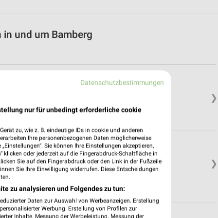
n in und um Bamberg
Datenschutzbestimmungen
❯
tellung nur für unbedingt erforderliche cookie
erät zu, wie z. B. eindeutige IDs in cookie und anderen
verarbeiten Ihre personenbezogenen Daten möglicherweise
„Einstellungen“. Sie können Ihre Einstellungen akzeptieren,
 klicken oder jederzeit auf die Fingerabdruck-Schaltfläche in
klicken Sie auf den Fingerabdruck oder den Link in der Fußzeile
❯
önnen Sie Ihre Einwilligung widerrufen. Diese Entscheidungen
ten.
ite zu analysieren und Folgendes zu tun:
reduzierter Daten zur Auswahl von Werbeanzeigen. Erstellung
ersonalisierter Werbung. Erstellung von Profilen zur
ierter Inhalte. Messung der Werbeleistung. Messung der