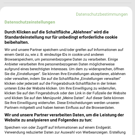
hagebaumarkt Angebote in Hildburghausen
Datenschutzbestimmungen
Hildburghausen, Deutschland
Datenschutzeinstellungen
❯
Durch Klicken auf die Schaltfläche „Ablehnen“ wird die
298,17 km
Standardeinstellung nur für unbedingt erforderliche cookie
beibehalten.
Wir und unsere Partner speichern und/oder greifen auf Informationen auf
Baumärkte Angebote für Kronach und
einem Gerät zu, wie z. B. eindeutige IDs in cookie und anderen
Browserspeichern, um personenbezogene Daten zu verarbeiten. Einige
Umgebung
Anbieter verarbeiten Ihre personenbezogenen Daten möglicherweise
aufgrund eines berechtigten Interesses. Um dem zu widersprechen, öffnen
5 Prospekte
Sie die „Einstellungen“. Sie können Ihre Einstellungen akzeptieren, ablehnen
oder verwalten, indem Sie auf die Schaltfläche „Einstellungen verwalten“
klicken oder jederzeit auf die Fingerabdruck-Schaltfläche in der linken
toom Baumarkt
HKL BAUMASCHINEN
unteren Ecke der Website klicken. Um Ihre Einwilligung zu widerrufen,
klicken Sie auf den Fingerabdruck oder den Link in der Fußzeile der Website
und klicken Sie auf den Menüpunkt „Meine Daten“. Auf dieser Seite können
Sie Ihre Einwilligung widerrufen. Diese Entscheidungen werden unseren
Partnern mitgeteilt und haben keinen Einfluss auf die Browserdaten.
Wir und unsere Partner verarbeiten Daten, um die Leistung der
Website zu analysieren und Folgendes zu tun:
Speichern von oder Zugriff auf Informationen auf einem Endgerät.
Verwendung reduzierter Daten zur Auswahl von Werbeanzeigen. Erstellung