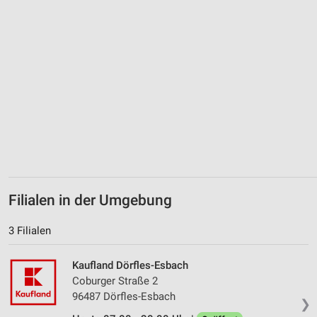
Verwendung von Profilen zur Auswahl
personalisierter Werbung
Erstellung von Profilen zur Personalisierung
von Inhalten
Verwendung von Profilen zur Auswahl
personalisierter Inhalte
Messung der Werbeleistung
Messung der Performance von Inhalten
Filialen in der Umgebung
Analyse von Zielgruppen durch Statistiken oder
Kombinationen von Daten aus verschiedenen
Quellen
3 Filialen
Entwicklung und Verbesserung der Angebote
Kaufland Dörfles-Esbach
Coburger Straße 2
Verwendung reduzierter Daten zur Auswahl von
96487 Dörfles-Esbach
Inhalten
❯