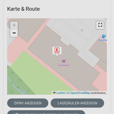
Karte & Route
+
⛶
−
Leaflet
|
©
OpenStreetMap
contributors
ÖPNV ANZEIGEN
LADESÄULEN ANZEIGEN