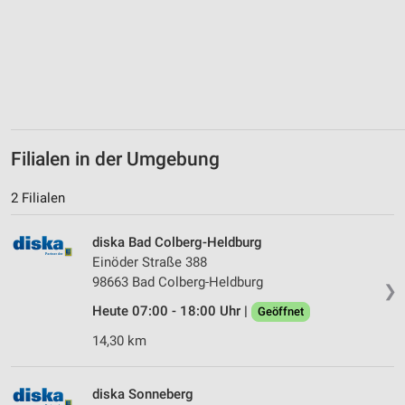
Erstellung von Profilen für personalisierte
Werbung
Verwendung von Profilen zur Auswahl
personalisierter Werbung
Erstellung von Profilen zur Personalisierung
von Inhalten
Filialen in der Umgebung
Verwendung von Profilen zur Auswahl
personalisierter Inhalte
2 Filialen
Messung der Werbeleistung
diska Bad Colberg-Heldburg
Einöder Straße 388
Messung der Performance von Inhalten
98663 Bad Colberg-Heldburg
❯
Analyse von Zielgruppen durch Statistiken oder
Heute 07:00 - 18:00 Uhr |
Geöffnet
Kombinationen von Daten aus verschiedenen
Quellen
14,30 km
Entwicklung und Verbesserung der Angebote
diska Sonneberg
Verwendung reduzierter Daten zur Auswahl von