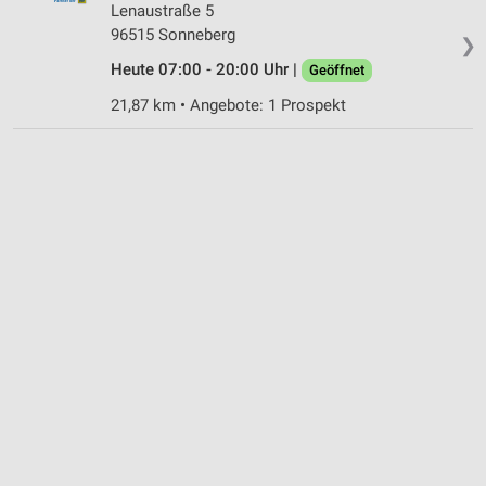
Lenaustraße 5
Inhalten
96515 Sonneberg
❯
IAB-Besonderheiten:
Heute 07:00 - 20:00 Uhr |
Geöffnet
Verwendung genauer Standortdaten
21,87 km • Angebote: 1 Prospekt
Geräte anhand von aktiv angeforderten
Informationen identifizieren
Nicht-IAB-Verarbeitungszwecke:
Notwendig
Performance
Funktional
Werbung