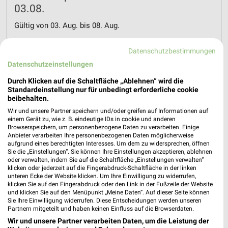
03.08.
Gültig von 03. Aug. bis 08. Aug.
📅
Kalendereintrag erstellen
Datenschutzbestimmungen
Datenschutzeinstellungen
Durch Klicken auf die Schaltfläche „Ablehnen“ wird die
PROSPEKT BLÄTTERN
Standardeinstellung nur für unbedingt erforderliche cookie
beibehalten.
Wir und unsere Partner speichern und/oder greifen auf Informationen auf
einem Gerät zu, wie z. B. eindeutige IDs in cookie und anderen
MEHR PROSPEKTE
Browserspeichern, um personenbezogene Daten zu verarbeiten. Einige
Anbieter verarbeiten Ihre personenbezogenen Daten möglicherweise
aufgrund eines berechtigten Interesses. Um dem zu widersprechen, öffnen
Sie die „Einstellungen“. Sie können Ihre Einstellungen akzeptieren, ablehnen
oder verwalten, indem Sie auf die Schaltfläche „Einstellungen verwalten“
klicken oder jederzeit auf die Fingerabdruck-Schaltfläche in der linken
unteren Ecke der Website klicken. Um Ihre Einwilligung zu widerrufen,
klicken Sie auf den Fingerabdruck oder den Link in der Fußzeile der Website
und klicken Sie auf den Menüpunkt „Meine Daten“. Auf dieser Seite können
weekli - Prospekte & Angebote App
Sie Ihre Einwilligung widerrufen. Diese Entscheidungen werden unseren
Partnern mitgeteilt und haben keinen Einfluss auf die Browserdaten.
Alle diska Angebote immer griffbereit – mit der kostenlosen
Wir und unsere Partner verarbeiten Daten, um die Leistung der
weekli App für iOS & Android.