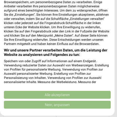
Browserspeichern, um personenbezogene Daten zu verarbeiten. Einige
Anbieter verarbeiten Ihre personenbezogenen Daten möglicherweise
aufgrund eines berechtigten Interesses. Um dem zu widersprechen, öffnen
25,2 km
25,2 km
Sie die „Einstellungen“. Sie können Ihre Einstellungen akzeptieren, ablehnen
oder verwalten, indem Sie auf die Schaltfläche „Einstellungen verwalten“
Wohnenpreishits
Angebote ab 08.08.
klicken oder jederzeit auf die Fingerabdruck-Schaltfläche in der linken
Gültig bis Fr. 14.08.
Gültig bis Fr. 14.08.
unteren Ecke der Website klicken. Um Ihre Einwilligung zu widerrufen,
klicken Sie auf den Fingerabdruck oder den Link in der Fußzeile der Website
und klicken Sie auf den Menüpunkt „Meine Daten“. Auf dieser Seite können
XXXLutz
XXXLutz
Sie Ihre Einwilligung widerrufen. Diese Entscheidungen werden unseren
Partnern mitgeteilt und haben keinen Einfluss auf die Browserdaten.
Wir und unsere Partner verarbeiten Daten, um die Leistung der
Website zu analysieren und Folgendes zu tun:
Speichern von oder Zugriff auf Informationen auf einem Endgerät.
Verwendung reduzierter Daten zur Auswahl von Werbeanzeigen. Erstellung
von Profilen für personalisierte Werbung. Verwendung von Profilen zur
Auswahl personalisierter Werbung. Erstellung von Profilen zur
Personalisierung von Inhalten. Verwendung von Profilen zur Auswahl
personalisierter Inhalte. Messung der Werbeleistung. Messung der
Performance von Inhalten. Analyse von Zielgruppen durch Statistiken oder
Kombinationen von Daten aus verschiedenen Quellen. Entwicklung und
Verbesserung der Angebote. Verwendung reduzierter Daten zur Auswahl
Alle akzeptieren
von Inhalten.
Daten können außerhalb der Europäischen Union weitergegeben und in die
Nein, anpassen
USA gesendet werden.
Ihre Einwilligung und die cookie Richtlinie gelten ausschließlich für diese
25,2 km
25,2 km
Website/App.