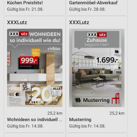
Küchen Preishits!
Gartenmöbel-Abverkauf
Partnerliste anzeigen (1 IAB-Anbieter)
Gültig bis Fr. 21.08.
Gültig bis Fr. 28.08.
Wir nutzen Ihre Daten für folgende Zwecke:
XXXLutz
XXXLutz
IAB-Verarbeitungszwecke:
Speichern von oder Zugriff auf Informationen
auf einem Endgerät
Verwendung reduzierter Daten zur Auswahl von
Werbeanzeigen
Erstellung von Profilen für personalisierte
Werbung
Verwendung von Profilen zur Auswahl
personalisierter Werbung
Erstellung von Profilen zur Personalisierung
von Inhalten
25,2 km
25,2 km
Wohnideen so individuell wie du!
Musterring
Verwendung von Profilen zur Auswahl
Gültig bis Fr. 14.08.
Gültig bis Fr. 14.08.
personalisierter Inhalte