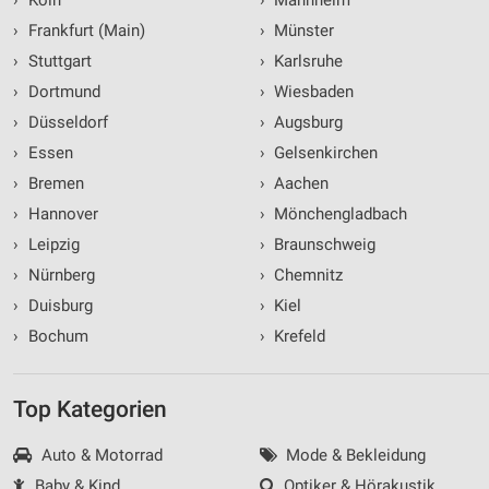
›
Köln
›
Mannheim
›
Frankfurt (Main)
›
Münster
›
Stuttgart
›
Karlsruhe
›
Dortmund
›
Wiesbaden
›
Düsseldorf
›
Augsburg
›
Essen
›
Gelsenkirchen
›
Bremen
›
Aachen
›
Hannover
›
Mönchengladbach
›
Leipzig
›
Braunschweig
›
Nürnberg
›
Chemnitz
›
Duisburg
›
Kiel
›
Bochum
›
Krefeld
Top Kategorien
Auto & Motorrad
Mode & Bekleidung
Baby & Kind
Optiker & Hörakustik