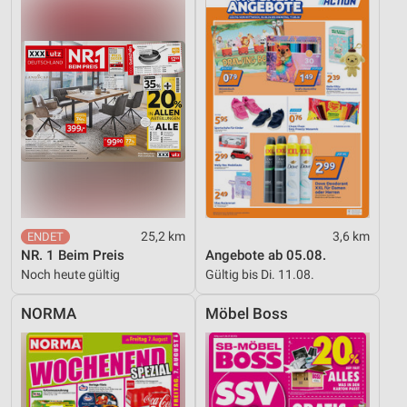
Verwendung genauer Standortdaten
Geräte anhand von aktiv angeforderten
Informationen identifizieren
Nicht-IAB-Verarbeitungszwecke:
Notwendig
Performance
Funktional
25,2 km
3,6 km
Werbung
NR. 1 Beim Preis
Angebote ab 05.08.
Noch heute gültig
Gültig bis Di. 11.08.
NORMA
Möbel Boss