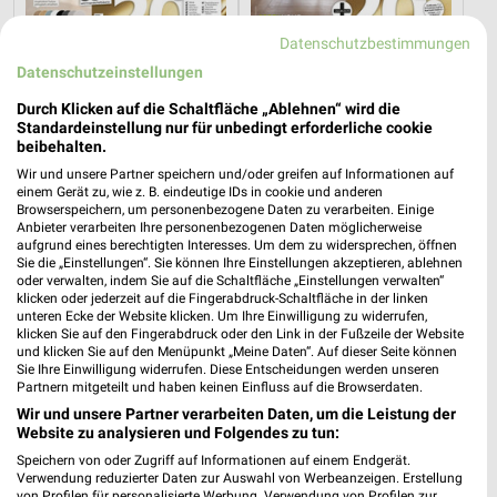
Datenschutzbestimmungen
Datenschutzeinstellungen
25,2 km
25,2 km
Wohnideen so individuell wie du!
Junges Wohnen
Durch Klicken auf die Schaltfläche „Ablehnen“ wird die
Standardeinstellung nur für unbedingt erforderliche cookie
Gültig bis Fr. 14.08.
Noch heute gültig
beibehalten.
Wir und unsere Partner speichern und/oder greifen auf Informationen auf
XXXLutz
Thomas Philipps
einem Gerät zu, wie z. B. eindeutige IDs in cookie und anderen
Browserspeichern, um personenbezogene Daten zu verarbeiten. Einige
Anbieter verarbeiten Ihre personenbezogenen Daten möglicherweise
aufgrund eines berechtigten Interesses. Um dem zu widersprechen, öffnen
Sie die „Einstellungen“. Sie können Ihre Einstellungen akzeptieren, ablehnen
oder verwalten, indem Sie auf die Schaltfläche „Einstellungen verwalten“
klicken oder jederzeit auf die Fingerabdruck-Schaltfläche in der linken
unteren Ecke der Website klicken. Um Ihre Einwilligung zu widerrufen,
klicken Sie auf den Fingerabdruck oder den Link in der Fußzeile der Website
und klicken Sie auf den Menüpunkt „Meine Daten“. Auf dieser Seite können
Sie Ihre Einwilligung widerrufen. Diese Entscheidungen werden unseren
Partnern mitgeteilt und haben keinen Einfluss auf die Browserdaten.
Wir und unsere Partner verarbeiten Daten, um die Leistung der
Website zu analysieren und Folgendes zu tun:
Speichern von oder Zugriff auf Informationen auf einem Endgerät.
Verwendung reduzierter Daten zur Auswahl von Werbeanzeigen. Erstellung
von Profilen für personalisierte Werbung. Verwendung von Profilen zur