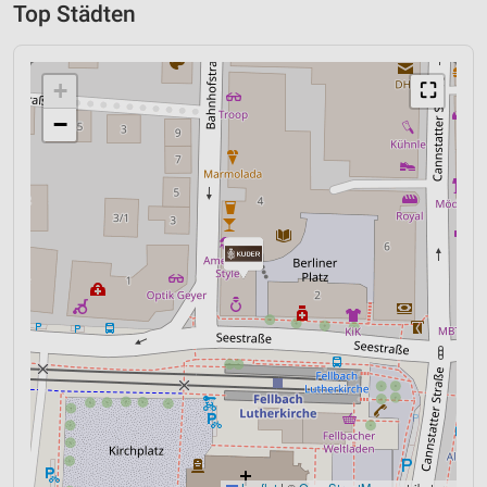
Top Städten
+
⛶
−