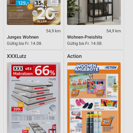
Verwendung reduzierter Daten zur Auswahl von
Inhalten
IAB-Besonderheiten:
54,9 km
54,9 km
Verwendung genauer Standortdaten
Junges Wohnen
Wohnen-Preishits
Gültig bis Fr. 14.08.
Gültig bis Fr. 14.08.
Geräte anhand von aktiv angeforderten
Informationen identifizieren
XXXLutz
Action
Nicht-IAB-Verarbeitungszwecke:
Notwendig
Performance
Funktional
Werbung