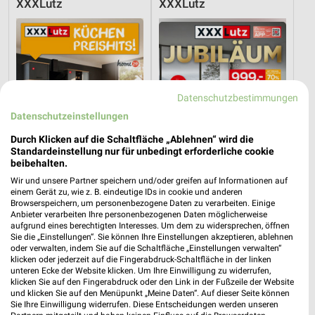
XXXLutz
XXXLutz
Datenschutzbestimmungen
Datenschutzeinstellungen
Durch Klicken auf die Schaltfläche „Ablehnen“ wird die
Standardeinstellung nur für unbedingt erforderliche cookie
beibehalten.
Wir und unsere Partner speichern und/oder greifen auf Informationen auf
einem Gerät zu, wie z. B. eindeutige IDs in cookie und anderen
Browserspeichern, um personenbezogene Daten zu verarbeiten. Einige
54,9 km
54,9 km
Anbieter verarbeiten Ihre personenbezogenen Daten möglicherweise
aufgrund eines berechtigten Interesses. Um dem zu widersprechen, öffnen
Küchen Preishits!
Angebote ab 08.08.
Sie die „Einstellungen“. Sie können Ihre Einstellungen akzeptieren, ablehnen
Gültig bis Fr. 21.08.
Gültig bis Fr. 14.08.
oder verwalten, indem Sie auf die Schaltfläche „Einstellungen verwalten“
klicken oder jederzeit auf die Fingerabdruck-Schaltfläche in der linken
unteren Ecke der Website klicken. Um Ihre Einwilligung zu widerrufen,
XXXLutz
XXXLutz
klicken Sie auf den Fingerabdruck oder den Link in der Fußzeile der Website
und klicken Sie auf den Menüpunkt „Meine Daten“. Auf dieser Seite können
Sie Ihre Einwilligung widerrufen. Diese Entscheidungen werden unseren