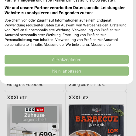
Partnern mitgeteilt und haben keinen Einfluss auf die Browserdaten.
Wir und unsere Partner verarbeiten Daten, um die Leistung der
Website zu analysieren und Folgendes zu tun:
Speichern von oder Zugriff auf Informationen auf einem Endgerät.
Verwendung reduzierter Daten zur Auswahl von Werbeanzeigen. Erstellung
von Profilen für personalisierte Werbung. Verwendung von Profilen zur
Auswahl personalisierter Werbung. Erstellung von Profilen zur
Personalisierung von Inhalten. Verwendung von Profilen zur Auswahl
personalisierter Inhalte. Messung der Werbeleistung. Messung der
Performance von Inhalten. Analyse von Zielgruppen durch Statistiken oder
Kombinationen von Daten aus verschiedenen Quellen. Entwicklung und
Verbesserung der Angebote. Verwendung reduzierter Daten zur Auswahl
Alle akzeptieren
von Inhalten.
Daten können außerhalb der Europäischen Union weitergegeben und in die
Nein, anpassen
54,9 km
54,9 km
USA gesendet werden.
Gartenmöbel-Abverkauf
Wohnideen so individuell wie du!
Ihre Einwilligung und die cookie Richtlinie gelten ausschließlich für diese
Gültig bis Fr. 28.08.
Gültig bis Fr. 14.08.
Website/App.
Partnerliste anzeigen (1 IAB-Anbieter)
XXXLutz
XXXLutz
Wir nutzen Ihre Daten für folgende Zwecke:
IAB-Verarbeitungszwecke:
Speichern von oder Zugriff auf Informationen
auf einem Endgerät
Verwendung reduzierter Daten zur Auswahl von