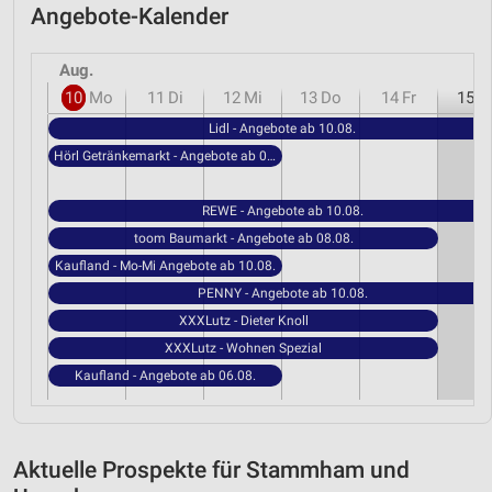
Angebote-Kalender
Aug.
10
Mo
11
Di
12
Mi
13
Do
14
Fr
15
S
Lidl - Angebote ab 10.08.
Hörl Getränkemarkt - Angebote ab 06.08.
REWE - Angebote ab 10.08.
toom Baumarkt - Angebote ab 08.08.
Kaufland - Mo-Mi Angebote ab 10.08.
PENNY - Angebote ab 10.08.
XXXLutz - Dieter Knoll
XXXLutz - Wohnen Spezial
Kaufland - Angebote ab 06.08.
Aktuelle Prospekte für Stammham und