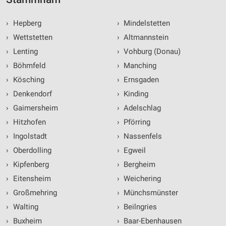
›
Hepberg
›
Mindelstetten
›
Wettstetten
›
Altmannstein
›
Lenting
›
Vohburg (Donau)
›
Böhmfeld
›
Manching
›
Kösching
›
Ernsgaden
›
Denkendorf
›
Kinding
›
Gaimersheim
›
Adelschlag
›
Hitzhofen
›
Pförring
›
Ingolstadt
›
Nassenfels
›
Oberdolling
›
Egweil
›
Kipfenberg
›
Bergheim
›
Eitensheim
›
Weichering
›
Großmehring
›
Münchsmünster
›
Walting
›
Beilngries
›
Buxheim
›
Baar-Ebenhausen