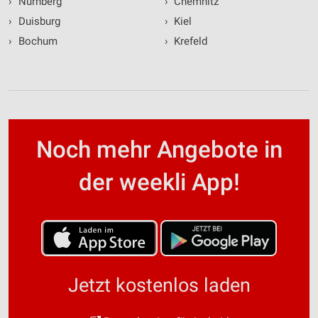
›
Nürnberg
›
Chemnitz
›
Duisburg
›
Kiel
›
Bochum
›
Krefeld
Noch mehr Angebote in
der weekli App!
Jetzt kostenlos laden