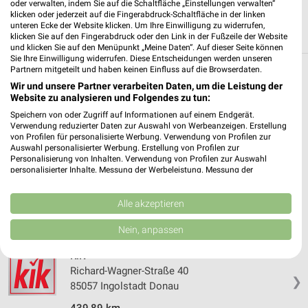
oder verwalten, indem Sie auf die Schaltfläche „Einstellungen verwalten“
klicken oder jederzeit auf die Fingerabdruck-Schaltfläche in der linken
unteren Ecke der Website klicken. Um Ihre Einwilligung zu widerrufen,
klicken Sie auf den Fingerabdruck oder den Link in der Fußzeile der Website
und klicken Sie auf den Menüpunkt „Meine Daten“. Auf dieser Seite können
Sie Ihre Einwilligung widerrufen. Diese Entscheidungen werden unseren
Partnern mitgeteilt und haben keinen Einfluss auf die Browserdaten.
Weitere Kik Geschäfte mit Angeboten in und
Wir und unsere Partner verarbeiten Daten, um die Leistung der
um Kösching
Website zu analysieren und Folgendes zu tun:
Speichern von oder Zugriff auf Informationen auf einem Endgerät.
Verwendung reduzierter Daten zur Auswahl von Werbeanzeigen. Erstellung
5 Geschäfte und Orte
von Profilen für personalisierte Werbung. Verwendung von Profilen zur
Auswahl personalisierter Werbung. Erstellung von Profilen zur
Personalisierung von Inhalten. Verwendung von Profilen zur Auswahl
Kik Angebote in Ingolstadt Donau
personalisierter Inhalte. Messung der Werbeleistung. Messung der
Ingolstadt Donau, Deutschland
Performance von Inhalten. Analyse von Zielgruppen durch Statistiken oder
❯
Kombinationen von Daten aus verschiedenen Quellen. Entwicklung und
Verbesserung der Angebote. Verwendung reduzierter Daten zur Auswahl
Alle akzeptieren
von Inhalten.
440,90 km
Daten können außerhalb der Europäischen Union weitergegeben und in die
Nein, anpassen
USA gesendet werden.
Ihre Einwilligung und die cookie Richtlinie gelten ausschließlich für diese
KiK
Website/App.
Richard-Wagner-Straße 40
Partnerliste anzeigen (1 IAB-Anbieter)
❯
85057 Ingolstadt Donau
Wir nutzen Ihre Daten für folgende Zwecke:
439,89 km