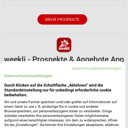
MEHR PROSPEKTE
weekli - Prospekte & Angebote App
Datenschutzbestimmungen
Alle Kik Angebote immer griffbereit – mit der kostenlosen
weekli App für iOS & Android.
Datenschutzeinstellungen
Durch Klicken auf die Schaltfläche „Ablehnen“ wird die
✔
Standortgenaue Angebote
Standardeinstellung nur für unbedingt erforderliche cookie
✔
Folge deinem Lieblingshändler
beibehalten.
✔
Push-Benachrichtigungen bei neuen Prospekten
Wir und unsere Partner speichern und/oder greifen auf Informationen auf
✔
Einkaufsliste - Einkauf stressfrei planen
einem Gerät zu, wie z. B. eindeutige IDs in cookie und anderen
Browserspeichern, um personenbezogene Daten zu verarbeiten. Einige
Anbieter verarbeiten Ihre personenbezogenen Daten möglicherweise
JETZT LADEN UND SPAREN!
aufgrund eines berechtigten Interesses. Um dem zu widersprechen, öffnen
Sie die „Einstellungen“. Sie können Ihre Einstellungen akzeptieren, ablehnen