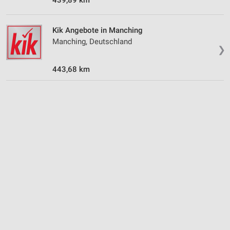
IAB-Verarbeitungszwecke:
Speichern von oder Zugriff auf Informationen
auf einem Endgerät
Kik Angebote in Manching
Manching, Deutschland
❯
Verwendung reduzierter Daten zur Auswahl von
Werbeanzeigen
443,68 km
Erstellung von Profilen für personalisierte
Werbung
Verwendung von Profilen zur Auswahl
personalisierter Werbung
Erstellung von Profilen zur Personalisierung
von Inhalten
Verwendung von Profilen zur Auswahl
personalisierter Inhalte
Messung der Werbeleistung
Messung der Performance von Inhalten