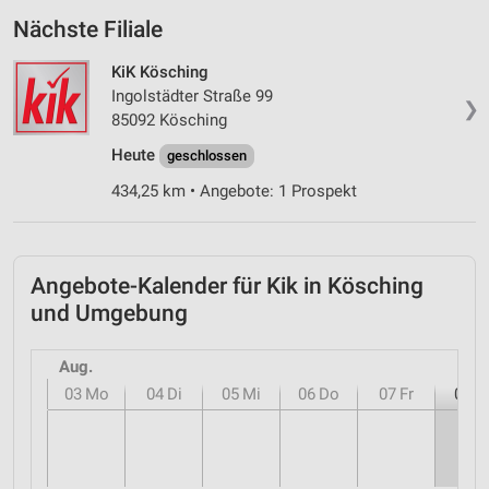
Nächste Filiale
KiK Kösching
Ingolstädter Straße 99
❯
85092 Kösching
Heute
geschlossen
434,25 km • Angebote: 1 Prospekt
Angebote-Kalender für Kik in Kösching
und Umgebung
Aug.
03
Mo
04
Di
05
Mi
06
Do
07
Fr
08
S