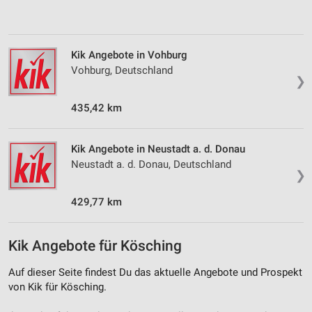
Analyse von Zielgruppen durch Statistiken oder
Kombinationen von Daten aus verschiedenen
Quellen
Kik Angebote in Vohburg
Entwicklung und Verbesserung der Angebote
Vohburg, Deutschland
❯
Verwendung reduzierter Daten zur Auswahl von
435,42 km
Inhalten
IAB-Besonderheiten:
Kik Angebote in Neustadt a. d. Donau
Verwendung genauer Standortdaten
Neustadt a. d. Donau, Deutschland
❯
Geräte anhand von aktiv angeforderten
Informationen identifizieren
429,77 km
Nicht-IAB-Verarbeitungszwecke:
Notwendig
Kik Angebote für Kösching
Performance
Auf dieser Seite findest Du das aktuelle Angebote und Prospekt
von Kik für Kösching.
Funktional