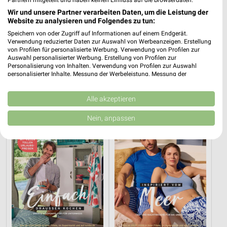
Partnern mitgeteilt und haben keinen Einfluss auf die Browserdaten.
Wir und unsere Partner verarbeiten Daten, um die Leistung der
Website zu analysieren und Folgendes zu tun:
Speichern von oder Zugriff auf Informationen auf einem Endgerät.
Verwendung reduzierter Daten zur Auswahl von Werbeanzeigen. Erstellung
0,4 km
59,3 km
von Profilen für personalisierte Werbung. Verwendung von Profilen zur
Voilà, c’est moi
Angebote ab 17.08.
Auswahl personalisierter Werbung. Erstellung von Profilen zur
Personalisierung von Inhalten. Verwendung von Profilen zur Auswahl
Gültig ab Mi. 12.08.
Gültig ab Mo. 17.08.
personalisierter Inhalte. Messung der Werbeleistung. Messung der
Performance von Inhalten. Analyse von Zielgruppen durch Statistiken oder
Tchibo
Tchibo
Kombinationen von Daten aus verschiedenen Quellen. Entwicklung und
Verbesserung der Angebote. Verwendung reduzierter Daten zur Auswahl
Alle akzeptieren
von Inhalten.
Daten können außerhalb der Europäischen Union weitergegeben und in die
Nein, anpassen
USA gesendet werden.
Ihre Einwilligung und die cookie Richtlinie gelten ausschließlich für diese
Website/App.
Partnerliste anzeigen (1 IAB-Anbieter)
Wir nutzen Ihre Daten für folgende Zwecke:
IAB-Verarbeitungszwecke:
Speichern von oder Zugriff auf Informationen
auf einem Endgerät
Verwendung reduzierter Daten zur Auswahl von