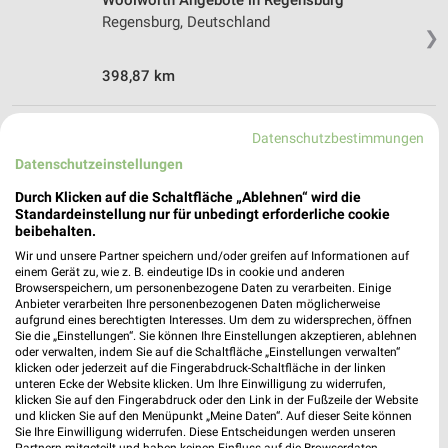
Woolworth Angebote in Regensburg
Regensburg, Deutschland
❯
398,87 km
Kaufhäuser Angebote für Ingolstadt und
Datenschutzbestimmungen
Umgebung
Datenschutzeinstellungen
Durch Klicken auf die Schaltfläche „Ablehnen“ wird die
7 Prospekte
Standardeinstellung nur für unbedingt erforderliche cookie
beibehalten.
Tchibo
GALERIA Markthalle
Wir und unsere Partner speichern und/oder greifen auf Informationen auf
einem Gerät zu, wie z. B. eindeutige IDs in cookie und anderen
Browserspeichern, um personenbezogene Daten zu verarbeiten. Einige
Anbieter verarbeiten Ihre personenbezogenen Daten möglicherweise
aufgrund eines berechtigten Interesses. Um dem zu widersprechen, öffnen
Sie die „Einstellungen“. Sie können Ihre Einstellungen akzeptieren, ablehnen
oder verwalten, indem Sie auf die Schaltfläche „Einstellungen verwalten“
klicken oder jederzeit auf die Fingerabdruck-Schaltfläche in der linken
unteren Ecke der Website klicken. Um Ihre Einwilligung zu widerrufen,
klicken Sie auf den Fingerabdruck oder den Link in der Fußzeile der Website
und klicken Sie auf den Menüpunkt „Meine Daten“. Auf dieser Seite können
Sie Ihre Einwilligung widerrufen. Diese Entscheidungen werden unseren