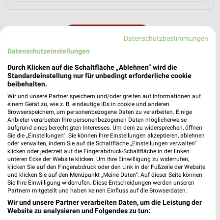
MEHR PROSPEKTE
Datenschutzbestimmungen
Datenschutzeinstellungen
Durch Klicken auf die Schaltfläche „Ablehnen“ wird die
Standardeinstellung nur für unbedingt erforderliche cookie
beibehalten.
Wir und unsere Partner speichern und/oder greifen auf Informationen auf
weekli - Prospekte & Angebote App
einem Gerät zu, wie z. B. eindeutige IDs in cookie und anderen
Browserspeichern, um personenbezogene Daten zu verarbeiten. Einige
Alle Vitalia Angebote immer griffbereit – mit der kostenlosen
Anbieter verarbeiten Ihre personenbezogenen Daten möglicherweise
aufgrund eines berechtigten Interesses. Um dem zu widersprechen, öffnen
weekli App für iOS & Android.
Sie die „Einstellungen“. Sie können Ihre Einstellungen akzeptieren, ablehnen
oder verwalten, indem Sie auf die Schaltfläche „Einstellungen verwalten“
✔
Standortgenaue Angebote
klicken oder jederzeit auf die Fingerabdruck-Schaltfläche in der linken
unteren Ecke der Website klicken. Um Ihre Einwilligung zu widerrufen,
✔
Folge deinem Lieblingshändler
klicken Sie auf den Fingerabdruck oder den Link in der Fußzeile der Website
✔
Push-Benachrichtigungen bei neuen Prospekten
und klicken Sie auf den Menüpunkt „Meine Daten“. Auf dieser Seite können
✔
Einkaufsliste - Einkauf stressfrei planen
Sie Ihre Einwilligung widerrufen. Diese Entscheidungen werden unseren
Partnern mitgeteilt und haben keinen Einfluss auf die Browserdaten.
Wir und unsere Partner verarbeiten Daten, um die Leistung der
JETZT LADEN UND SPAREN!
Website zu analysieren und Folgendes zu tun: