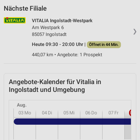
Nächste Filiale
VITALIA Ingolstadt-Westpark
Am Westpark 6
❯
85057 Ingolstadt
Heute 09:30 - 20:00 Uhr |
Öffnet in 44 Min.
440,07 km • Angebote: 1 Prospekt
Angebote-Kalender für Vitalia in
Ingolstadt und Umgebung
Aug.
03
Mo
04
Di
05
Mi
06
Do
07
Fr
08
S