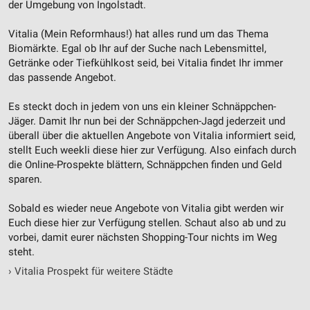
der Umgebung von Ingolstadt.
IAB-Besonderheiten:
Vitalia (Mein Reformhaus!) hat alles rund um das Thema
Verwendung genauer Standortdaten
Biomärkte. Egal ob Ihr auf der Suche nach Lebensmittel,
Getränke oder Tiefkühlkost seid, bei Vitalia findet Ihr immer
Geräte anhand von aktiv angeforderten
das passende Angebot.
Informationen identifizieren
Nicht-IAB-Verarbeitungszwecke:
Es steckt doch in jedem von uns ein kleiner Schnäppchen-
Jäger. Damit Ihr nun bei der Schnäppchen-Jagd jederzeit und
Notwendig
überall über die aktuellen Angebote von Vitalia informiert seid,
stellt Euch weekli diese hier zur Verfügung. Also einfach durch
Performance
die Online-Prospekte blättern, Schnäppchen finden und Geld
sparen.
Funktional
Sobald es wieder neue Angebote von Vitalia gibt werden wir
Werbung
Euch diese hier zur Verfügung stellen. Schaut also ab und zu
vorbei, damit eurer nächsten Shopping-Tour nichts im Weg
steht.
›
Vitalia Prospekt für weitere Städte