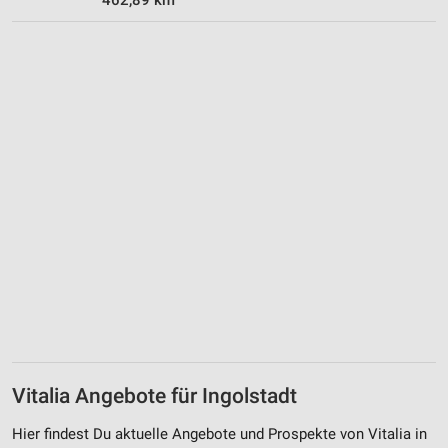
Werbung
Verwendung von Profilen zur Auswahl
personalisierter Werbung
Erstellung von Profilen zur Personalisierung
von Inhalten
Verwendung von Profilen zur Auswahl
personalisierter Inhalte
Messung der Werbeleistung
Messung der Performance von Inhalten
Analyse von Zielgruppen durch Statistiken oder
Kombinationen von Daten aus verschiedenen
Quellen
Entwicklung und Verbesserung der Angebote
Vitalia Angebote für Ingolstadt
Verwendung reduzierter Daten zur Auswahl von
Hier findest Du aktuelle Angebote und Prospekte von Vitalia in
Inhalten