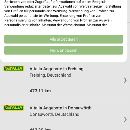
Speichern von oder Zugriff auf Informationen auf einem Endgerät.
Verwendung reduzierter Daten zur Auswahl von Werbeanzeigen. Erstellung
von Profilen für personalisierte Werbung. Verwendung von Profilen zur
Auswahl personalisierter Werbung. Erstellung von Profilen zur
Personalisierung von Inhalten. Verwendung von Profilen zur Auswahl
personalisierter Inhalte. Messung der Werbeleistung. Messung der
Performance von Inhalten. Analyse von Zielgruppen durch Statistiken oder
Weitere Vitalia Geschäfte mit Angeboten in
Kombinationen von Daten aus verschiedenen Quellen. Entwicklung und
Verbesserung der Angebote. Verwendung reduzierter Daten zur Auswahl
Alle akzeptieren
und um Ingolstadt
von Inhalten.
Daten können außerhalb der Europäischen Union weitergegeben und in die
Nein, anpassen
USA gesendet werden.
2 Geschäfte und Orte
Ihre Einwilligung und die cookie Richtlinie gelten ausschließlich für diese
Website/App.
Vitalia Angebote in Freising
Partnerliste anzeigen (1 IAB-Anbieter)
Freising, Deutschland
❯
Wir nutzen Ihre Daten für folgende Zwecke:
IAB-Verarbeitungszwecke:
473,11 km
Speichern von oder Zugriff auf Informationen
auf einem Endgerät
Vitalia Angebote in Donauwörth
Verwendung reduzierter Daten zur Auswahl von
Donauwörth, Deutschland
Werbeanzeigen
❯
Erstellung von Profilen für personalisierte
462,89 km