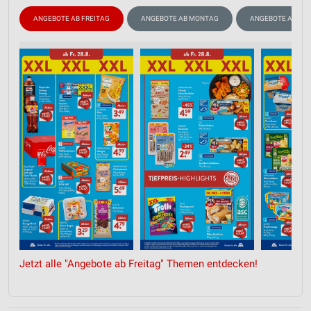
ANGEBOTE AB FREITAG
ANGEBOTE AB MONTAG
ANGEBOTE AB DO
Jetzt alle "Angebote ab Freitag" Themen entdecken!