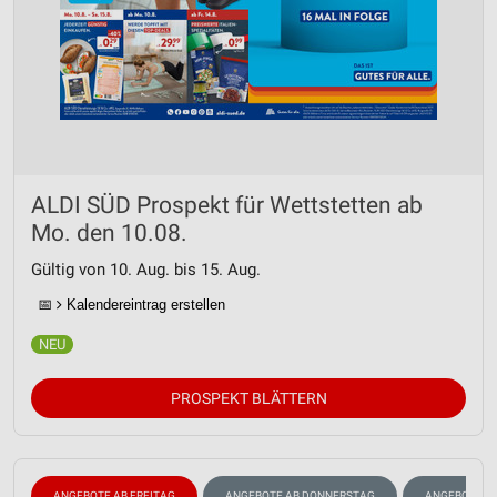
ALDI SÜD Prospekt für Wettstetten ab
Mo. den 10.08.
Gültig von 10. Aug. bis 15. Aug.
📅
Kalendereintrag erstellen
PROSPEKT BLÄTTERN
ANGEBOTE AB FREITAG
ANGEBOTE AB DONNERSTAG
ANGEBOTE A