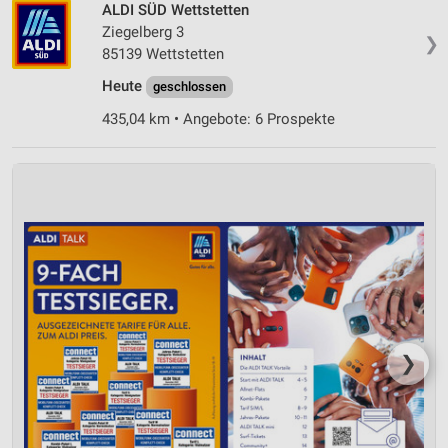
Nicht-IAB-Verarbeitungszwecke:
ALDI SÜD Wettstetten
Ziegelberg 3
Notwendig
❯
85139 Wettstetten
Performance
Heute
geschlossen
Funktional
435,04 km • Angebote: 6 Prospekte
Werbung
❯