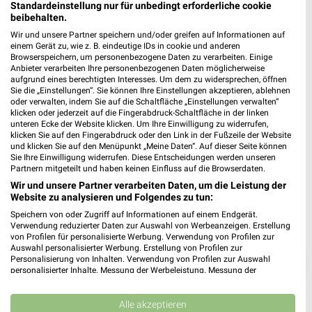
Standardeinstellung nur für unbedingt erforderliche cookie
ALDI SÜD Wettstetten
beibehalten.
Ziegelberg 3
Wir und unsere Partner speichern und/oder greifen auf Informationen auf
❯
85139 Wettstetten
einem Gerät zu, wie z. B. eindeutige IDs in cookie und anderen
Browserspeichern, um personenbezogene Daten zu verarbeiten. Einige
Heute
Anbieter verarbeiten Ihre personenbezogenen Daten möglicherweise
geschlossen
aufgrund eines berechtigten Interesses. Um dem zu widersprechen, öffnen
Sie die „Einstellungen“. Sie können Ihre Einstellungen akzeptieren, ablehnen
435,04 km • Angebote: 6 Prospekte
oder verwalten, indem Sie auf die Schaltfläche „Einstellungen verwalten“
klicken oder jederzeit auf die Fingerabdruck-Schaltfläche in der linken
unteren Ecke der Website klicken. Um Ihre Einwilligung zu widerrufen,
klicken Sie auf den Fingerabdruck oder den Link in der Fußzeile der Website
und klicken Sie auf den Menüpunkt „Meine Daten“. Auf dieser Seite können
Sie Ihre Einwilligung widerrufen. Diese Entscheidungen werden unseren
Partnern mitgeteilt und haben keinen Einfluss auf die Browserdaten.
Wir und unsere Partner verarbeiten Daten, um die Leistung der
Website zu analysieren und Folgendes zu tun:
Speichern von oder Zugriff auf Informationen auf einem Endgerät.
Verwendung reduzierter Daten zur Auswahl von Werbeanzeigen. Erstellung
von Profilen für personalisierte Werbung. Verwendung von Profilen zur
Auswahl personalisierter Werbung. Erstellung von Profilen zur
Personalisierung von Inhalten. Verwendung von Profilen zur Auswahl
❯
personalisierter Inhalte. Messung der Werbeleistung. Messung der
Performance von Inhalten. Analyse von Zielgruppen durch Statistiken oder
Kombinationen von Daten aus verschiedenen Quellen. Entwicklung und
Verbesserung der Angebote. Verwendung reduzierter Daten zur Auswahl
Alle akzeptieren