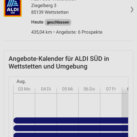
Ziegelberg 3
❯
85139 Wettstetten
Heute
geschlossen
435,04 km • Angebote: 6 Prospekte
Angebote-Kalender für ALDI SÜD in
Wettstetten und Umgebung
Aug.
03
Mo
04
Di
05
Mi
06
Do
07
Fr
08
S