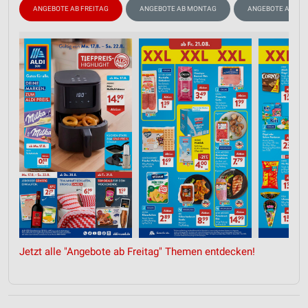
ANGEBOTE AB FREITAG
ANGEBOTE AB MONTAG
ANGEBOTE AB DO
Jetzt alle "Angebote ab Freitag" Themen entdecken!