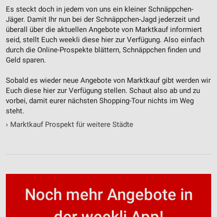
Es steckt doch in jedem von uns ein kleiner Schnäppchen-
Geräte anhand von aktiv angeforderten
Jäger. Damit Ihr nun bei der Schnäppchen-Jagd jederzeit und
Informationen identifizieren
überall über die aktuellen Angebote von Marktkauf informiert
seid, stellt Euch weekli diese hier zur Verfügung. Also einfach
Nicht-IAB-Verarbeitungszwecke:
durch die Online-Prospekte blättern, Schnäppchen finden und
Notwendig
Geld sparen.
Performance
Sobald es wieder neue Angebote von Marktkauf gibt werden wir
Euch diese hier zur Verfügung stellen. Schaut also ab und zu
Funktional
vorbei, damit eurer nächsten Shopping-Tour nichts im Weg
steht.
Werbung
›
Marktkauf Prospekt für weitere Städte
Noch mehr Angebote in
der weekli App!