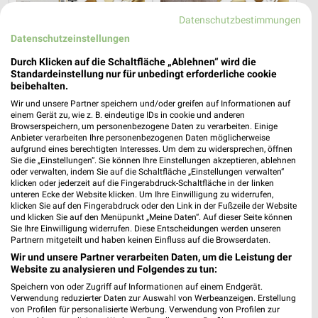
Datenschutzbestimmungen
Datenschutzeinstellungen
25,2 km
25,2 km
Wohnideen so individuell wie du!
Junges Wohnen
Durch Klicken auf die Schaltfläche „Ablehnen“ wird die
Gültig bis Fr. 14.08.
Noch heute gültig
Standardeinstellung nur für unbedingt erforderliche cookie
beibehalten.
XXXLutz
Thomas Philipps
Wir und unsere Partner speichern und/oder greifen auf Informationen auf
einem Gerät zu, wie z. B. eindeutige IDs in cookie und anderen
Browserspeichern, um personenbezogene Daten zu verarbeiten. Einige
Anbieter verarbeiten Ihre personenbezogenen Daten möglicherweise
aufgrund eines berechtigten Interesses. Um dem zu widersprechen, öffnen
Sie die „Einstellungen“. Sie können Ihre Einstellungen akzeptieren, ablehnen
oder verwalten, indem Sie auf die Schaltfläche „Einstellungen verwalten“
klicken oder jederzeit auf die Fingerabdruck-Schaltfläche in der linken
unteren Ecke der Website klicken. Um Ihre Einwilligung zu widerrufen,
klicken Sie auf den Fingerabdruck oder den Link in der Fußzeile der Website
und klicken Sie auf den Menüpunkt „Meine Daten“. Auf dieser Seite können
Sie Ihre Einwilligung widerrufen. Diese Entscheidungen werden unseren
Partnern mitgeteilt und haben keinen Einfluss auf die Browserdaten.
Wir und unsere Partner verarbeiten Daten, um die Leistung der
Website zu analysieren und Folgendes zu tun:
Speichern von oder Zugriff auf Informationen auf einem Endgerät.
Verwendung reduzierter Daten zur Auswahl von Werbeanzeigen. Erstellung
25,2 km
6,2 km
von Profilen für personalisierte Werbung. Verwendung von Profilen zur