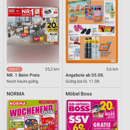
Verwendung genauer Standortdaten
Geräte anhand von aktiv angeforderten
Informationen identifizieren
Nicht-IAB-Verarbeitungszwecke:
Notwendig
Performance
Funktional
25,2 km
3,6 km
Werbung
NR. 1 Beim Preis
Angebote ab 05.08.
Noch heute gültig
Gültig bis Di. 11.08.
NORMA
Möbel Boss