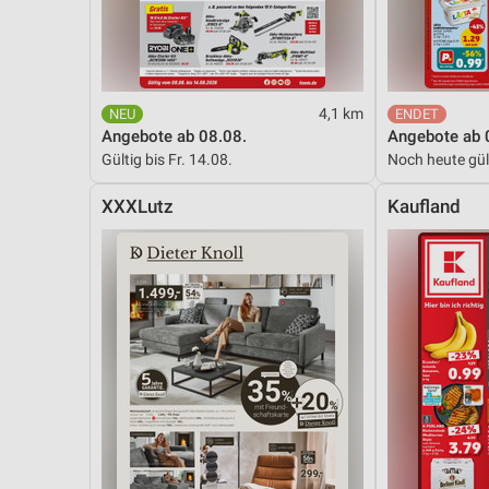
Messung der Performance von Inhalten
Analyse von Zielgruppen durch Statistiken oder Kombinationen 
Quellen
4,1 km
Entwicklung und Verbesserung der Angebote
Angebote ab 08.08.
Angebote ab 
Gültig bis Fr. 14.08.
Noch heute gül
Verwendung reduzierter Daten zur Auswahl von Inhalten
IAB-Besonderheiten:
XXXLutz
Kaufland
Verwendung genauer Standortdaten
Geräte anhand von aktiv angeforderten Informationen identifizie
Nicht-IAB-Verarbeitungszwecke:
Notwendig
Performance
Funktional
Werbung