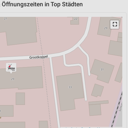
& Öffnungszeiten in Top Städten
⛶