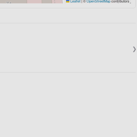
Leaflet
|
©
OpenStreetMap
contributors
❯