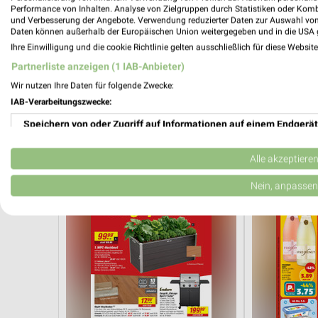
Performance von Inhalten. Analyse von Zielgruppen durch Statistiken oder Kom
und Verbesserung der Angebote. Verwendung reduzierter Daten zur Auswahl von
Daten können außerhalb der Europäischen Union weitergegeben und in die USA 
Ihre Einwilligung und die cookie Richtlinie gelten ausschließlich für diese Websit
Partnerliste anzeigen (1 IAB-Anbieter)
1,3 km
Wir nutzen Ihre Daten für folgende Zwecke:
Angebote ab 10.08.
Angebote ab 
IAB-Verarbeitungszwecke:
Gültig ab Mo. 10.08.
Noch heute gül
Speichern von oder Zugriff auf Informationen auf einem Endgerät
toom Baumarkt
PENNY
Verwendung reduzierter Daten zur Auswahl von Werbeanzeigen
Alle akzeptiere
Erstellung von Profilen für personalisierte Werbung
Nein, anpassen
Verwendung von Profilen zur Auswahl personalisierter Werbung
Erstellung von Profilen zur Personalisierung von Inhalten
Verwendung von Profilen zur Auswahl personalisierter Inhalte
Messung der Werbeleistung