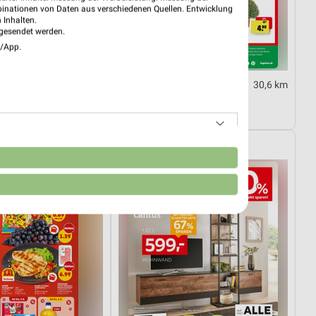
binationen von Daten aus verschiedenen Quellen. Entwicklung
 Inhalten.
gesendet werden.
e/App.
1,3 km
30,6 km
03.08.
Angebote ab 25.07.
tig
Noch heute gültig
XXXLutz
n