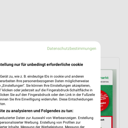
Datenschutzbestimmungen
hagebaumarkt
tellung nur für unbedingt erforderliche cookie
erät zu, wie z. B. eindeutige IDs in cookie und anderen
verarbeiten Ihre personenbezogenen Daten möglicherweise
„Einstellungen“. Sie können Ihre Einstellungen akzeptieren,
 klicken oder jederzeit auf die Fingerabdruck-Schaltfläche in
klicken Sie auf den Fingerabdruck oder den Link in der Fußzeile
önnen Sie Ihre Einwilligung widerrufen. Diese Entscheidungen
ten.
ite zu analysieren und Folgendes zu tun:
reduzierter Daten zur Auswahl von Werbeanzeigen. Erstellung
ersonalisierter Werbung. Erstellung von Profilen zur
ierter Inhalte. Messung der Werbeleistung. Messung der