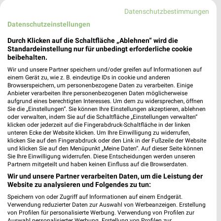
Datenschutzbestimmungen
Datenschutzeinstellungen
Durch Klicken auf die Schaltfläche „Ablehnen“ wird die
25,2 km
25,2 km
Standardeinstellung nur für unbedingt erforderliche cookie
Spezial-Prospekt der Marken
Angebote ab 08.08.
beibehalten.
Gültig bis Fr. 21.08.
Gültig bis Fr. 14.08.
Wir und unsere Partner speichern und/oder greifen auf Informationen auf
einem Gerät zu, wie z. B. eindeutige IDs in cookie und anderen
XXXLutz
XXXLutz
Browserspeichern, um personenbezogene Daten zu verarbeiten. Einige
Anbieter verarbeiten Ihre personenbezogenen Daten möglicherweise
aufgrund eines berechtigten Interesses. Um dem zu widersprechen, öffnen
Sie die „Einstellungen“. Sie können Ihre Einstellungen akzeptieren, ablehnen
oder verwalten, indem Sie auf die Schaltfläche „Einstellungen verwalten“
klicken oder jederzeit auf die Fingerabdruck-Schaltfläche in der linken
unteren Ecke der Website klicken. Um Ihre Einwilligung zu widerrufen,
klicken Sie auf den Fingerabdruck oder den Link in der Fußzeile der Website
und klicken Sie auf den Menüpunkt „Meine Daten“. Auf dieser Seite können
Sie Ihre Einwilligung widerrufen. Diese Entscheidungen werden unseren
Partnern mitgeteilt und haben keinen Einfluss auf die Browserdaten.
Wir und unsere Partner verarbeiten Daten, um die Leistung der
Website zu analysieren und Folgendes zu tun:
Speichern von oder Zugriff auf Informationen auf einem Endgerät.
Verwendung reduzierter Daten zur Auswahl von Werbeanzeigen. Erstellung
von Profilen für personalisierte Werbung. Verwendung von Profilen zur
Auswahl personalisierter Werbung. Erstellung von Profilen zur