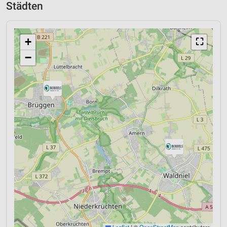
Städten
+
⛶
−
Leaflet
|
©
OpenStreetMap
contributors