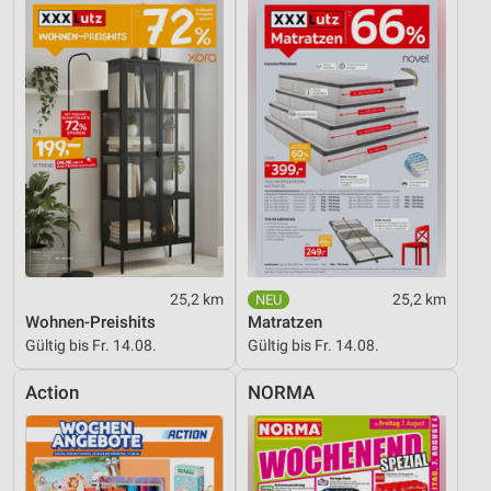
Verwendung genauer Standortdaten
Geräte anhand von aktiv angeforderten
Informationen identifizieren
Nicht-IAB-Verarbeitungszwecke:
Notwendig
Performance
Funktional
Werbung
25,2 km
25,2 km
Wohnen-Preishits
Matratzen
Gültig bis Fr. 14.08.
Gültig bis Fr. 14.08.
Action
NORMA