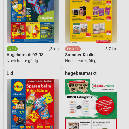
1,3 km
3,7 km
Angebote ab 03.08.
Sommer Knaller
Noch heute gültig
Noch heute gültig
Lidl
hagebaumarkt