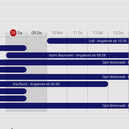
r
08
Sa
09
So
10
Mo
11
Di
12
Mi
13
Do
Lidl - Angebote ab 10.08.
toom Baumarkt - Angebote ab 08.08.
Opti Wohnwelt -
Opti Wohnwelt -
Kaufland - Angebote ab 06.08.
Opti Wohnwelt -