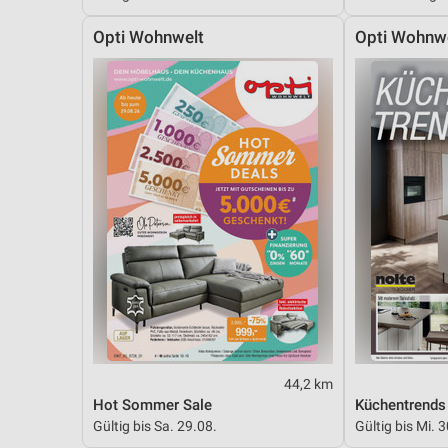
Messung der Performance von Inhalten
Opti Wohnwelt
Opti Wohnw
Analyse von Zielgruppen durch Statistiken oder Kombinationen 
Quellen
Entwicklung und Verbesserung der Angebote
Verwendung reduzierter Daten zur Auswahl von Inhalten
IAB-Besonderheiten:
Verwendung genauer Standortdaten
Geräte anhand von aktiv angeforderten Informationen identifizie
Nicht-IAB-Verarbeitungszwecke:
Notwendig
Performance
44,2 km
Hot Sommer Sale
Küchentrends
Funktional
Gültig bis Sa. 29.08.
Gültig bis Mi. 
Werbung