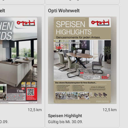
elt
Opti Wohnwelt
von Daten aus verschiedenen
ren
12,5 km
12,5 km
Speisen Highlight
30.09.
Gültig bis Mi. 30.09.