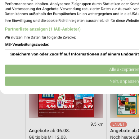
Gültig bis Sa. 29.08.
Noch heute gül
Performance von Inhalten. Analyse von Zielgruppen durch Statistiken oder Kom
und Verbesserung der Angebote. Verwendung reduzierter Daten zur Auswahl von
Daten können außerhalb der Europäischen Union weitergegeben und in die USA 
Kaufland
REWE
Ihre Einwilligung und die cookie Richtlinie gelten ausschließlich für diese Websit
Partnerliste anzeigen (1 IAB-Anbieter)
Wir nutzen Ihre Daten für folgende Zwecke:
IAB-Verarbeitungszwecke:
Speichern von oder Zugriff auf Informationen auf einem Endgerät
Verwendung reduzierter Daten zur Auswahl von Werbeanzeigen
Alle akzeptiere
Erstellung von Profilen für personalisierte Werbung
Nein, anpassen
Verwendung von Profilen zur Auswahl personalisierter Werbung
Erstellung von Profilen zur Personalisierung von Inhalten
Verwendung von Profilen zur Auswahl personalisierter Inhalte
9,5 km
Angebote ab 06.08.
Angebote ab 
Messung der Werbeleistung
Gültig bis Mi. 12.08.
Noch heute gül