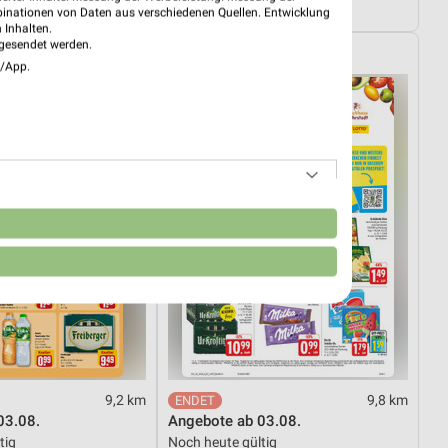
tig
Gültig bis Sa. 29.08.
binationen von Daten aus verschiedenen Quellen. Entwicklung
 Inhalten.
gesendet werden.
EDEKA
e/App.
n
9,2 km
9,8 km
03.08.
Angebote ab 03.08.
tig
Noch heute gültig