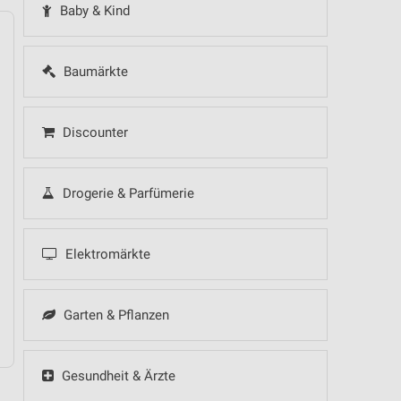
Baby & Kind
Baumärkte
14
Fr
15
Sa
16
So
17
Mo
18
Di
19
Mi
Discounter
Drogerie & Parfümerie
 Hot Sommer Sale
 Hot Sommer Sale
Elektromärkte
Garten & Pflanzen
 Hot Sommer Sale
Gesundheit & Ärzte