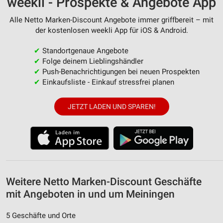
weekli - Prospekte & Angebote App
Messung der Werbeleistung
Alle Netto Marken-Discount Angebote immer griffbereit – mit
der kostenlosen weekli App für iOS & Android.
Messung der Performance von Inhalten
✔
Standortgenaue Angebote
Analyse von Zielgruppen durch Statistiken oder
✔
Folge deinem Lieblingshändler
Kombinationen von Daten aus verschiedenen
✔
Push-Benachrichtigungen bei neuen Prospekten
Quellen
✔
Einkaufsliste - Einkauf stressfrei planen
Entwicklung und Verbesserung der Angebote
JETZT LADEN UND SPAREN!
Verwendung reduzierter Daten zur Auswahl von
Inhalten
IAB-Besonderheiten:
Verwendung genauer Standortdaten
Geräte anhand von aktiv angeforderten
Weitere Netto Marken-Discount Geschäfte
Informationen identifizieren
mit Angeboten in und um Meiningen
Nicht-IAB-Verarbeitungszwecke:
5 Geschäfte und Orte
Notwendig