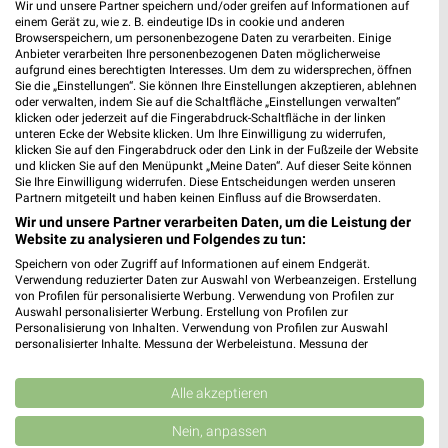
Wir und unsere Partner speichern und/oder greifen auf Informationen auf
einem Gerät zu, wie z. B. eindeutige IDs in cookie und anderen
WEIN
SPIRITUOSEN
GETRÄNKE
GRILLEN
AKTIONE
Browserspeichern, um personenbezogene Daten zu verarbeiten. Einige
Anbieter verarbeiten Ihre personenbezogenen Daten möglicherweise
aufgrund eines berechtigten Interesses. Um dem zu widersprechen, öffnen
Sie die „Einstellungen“. Sie können Ihre Einstellungen akzeptieren, ablehnen
oder verwalten, indem Sie auf die Schaltfläche „Einstellungen verwalten“
klicken oder jederzeit auf die Fingerabdruck-Schaltfläche in der linken
unteren Ecke der Website klicken. Um Ihre Einwilligung zu widerrufen,
klicken Sie auf den Fingerabdruck oder den Link in der Fußzeile der Website
und klicken Sie auf den Menüpunkt „Meine Daten“. Auf dieser Seite können
Sie Ihre Einwilligung widerrufen. Diese Entscheidungen werden unseren
Partnern mitgeteilt und haben keinen Einfluss auf die Browserdaten.
Wir und unsere Partner verarbeiten Daten, um die Leistung der
Website zu analysieren und Folgendes zu tun:
Speichern von oder Zugriff auf Informationen auf einem Endgerät.
Verwendung reduzierter Daten zur Auswahl von Werbeanzeigen. Erstellung
von Profilen für personalisierte Werbung. Verwendung von Profilen zur
Auswahl personalisierter Werbung. Erstellung von Profilen zur
Personalisierung von Inhalten. Verwendung von Profilen zur Auswahl
personalisierter Inhalte. Messung der Werbeleistung. Messung der
Performance von Inhalten. Analyse von Zielgruppen durch Statistiken oder
Kombinationen von Daten aus verschiedenen Quellen. Entwicklung und
Jetzt alle "Wein" Themen entdecken!
Verbesserung der Angebote. Verwendung reduzierter Daten zur Auswahl
Alle akzeptieren
von Inhalten.
Daten können außerhalb der Europäischen Union weitergegeben und in die
Nein, anpassen
USA gesendet werden.