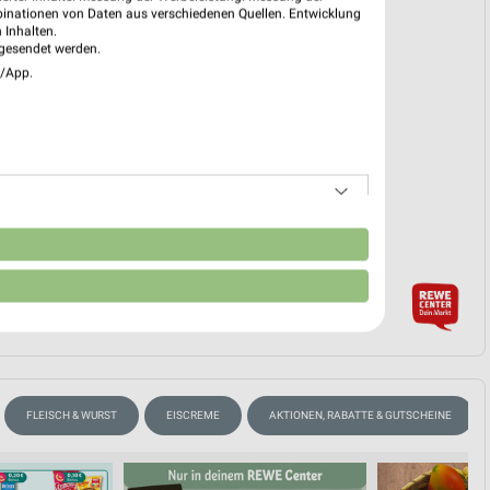
 03. Aug. bis 08. Aug.
binationen von Daten aus verschiedenen Quellen. Entwicklung
 Inhalten.
reintrag erstellen
gesendet werden.
e/App.
EKT BLÄTTERN
n
FLEISCH & WURST
EISCREME
AKTIONEN, RABATTE & GUTSCHEINE