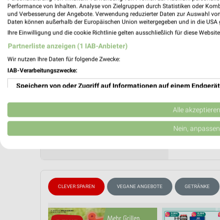
Gültig von
Performance von Inhalten. Analyse von Zielgruppen durch Statistiken oder Kom
und Verbesserung der Angebote. Verwendung reduzierter Daten zur Auswahl von
📅
Kalende
Daten können außerhalb der Europäischen Union weitergegeben und in die USA 
Ihre Einwilligung und die cookie Richtlinie gelten ausschließlich für diese Websit
Partnerliste anzeigen (1 IAB-Anbieter)
PROSP
Wir nutzen Ihre Daten für folgende Zwecke:
❯
IAB-Verarbeitungszwecke:
Speichern von oder Zugriff auf Informationen auf einem Endgerät
Verwendung reduzierter Daten zur Auswahl von Werbeanzeigen
Alle akzeptiere
Erstellung von Profilen für personalisierte Werbung
Nein, anpassen
Verwendung von Profilen zur Auswahl personalisierter Werbung
Erstellung von Profilen zur Personalisierung von Inhalten
Verwendung von Profilen zur Auswahl personalisierter Inhalte
CLEVER SPAREN
VEGANE ANGEBOTE
GETRÄNKE
Messung der Werbeleistung