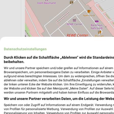
Datenschutzeinstellungen
Durch Klicken auf die Schaltfläche „Ablehnen“ wird die Standardeins
ÖPNV ANZEIGEN
LADESÄULEN ANZEIGE
beibehalten.
Wir und unsere Partner speichern und/oder greifen auf Informationen auf einem G
Browserspeichern, um personenbezogene Daten zu verarbeiten. Einige Anbieter 
aufgrund eines berechtigten Interesses. Um dem zu widersprechen, öffnen Sie die 
ablehnen oder verwalten, indem Sie auf die Schaltfläche „Einstellungen verwalten“
Aktuelle Angebote in dieser Filiale
der linken unteren Ecke der Website klicken. Um Ihre Einwilligung zu widerrufen, 
Anzahl Prospekte: 1
der Website und klicken Sie auf den Menüpunkt „Meine Daten“. Auf dieser Seite k
werden unseren Partnern mitgeteilt und haben keinen Einfluss auf die Browserda
Letztes Prospektupdate: vor 7 Tagen
Wir und unsere Partner verarbeiten Daten, um die Leistung der Webs
Speichern von oder Zugriff auf Informationen auf einem Endgerät. Verwendung 
REWE P
von Profilen für personalisierte Werbung. Verwendung von Profilen zur Auswahl p
Personalisierung von Inhalten. Verwendung von Profilen zur Auswahl personalis