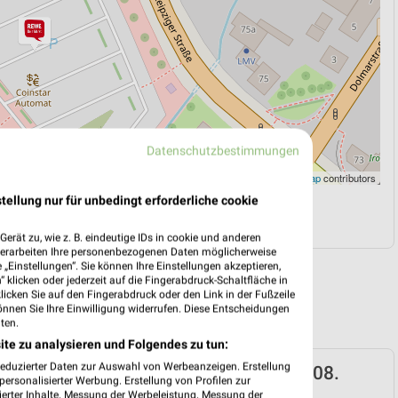
Datenschutzbestimmungen
Leaflet
|
©
OpenStreetMap
contributors
tellung nur für unbedingt erforderliche cookie
N
NAVIGATION MIT GOOGLE/IOS MAPS
erät zu, wie z. B. eindeutige IDs in cookie und anderen
verarbeiten Ihre personenbezogenen Daten möglicherweise
„Einstellungen“. Sie können Ihre Einstellungen akzeptieren,
 klicken oder jederzeit auf die Fingerabdruck-Schaltfläche in
klicken Sie auf den Fingerabdruck oder den Link in der Fußzeile
önnen Sie Ihre Einwilligung widerrufen. Diese Entscheidungen
ten.
ite zu analysieren und Folgendes zu tun:
reduzierter Daten zur Auswahl von Werbeanzeigen. Erstellung
rospekt für Meiningen ab Mo. den 03.08.
ersonalisierter Werbung. Erstellung von Profilen zur
ierter Inhalte. Messung der Werbeleistung. Messung der