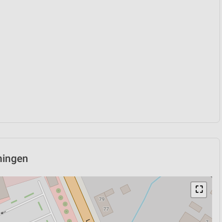
ningen
⛶