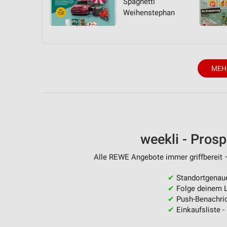
Spaghetti
Weihenstephan
MEH
weekli - Pros
Alle REWE Angebote immer griffbereit –
✔
Standortgenau
✔
Folge deinem L
✔
Push-Benachric
✔
Einkaufsliste -