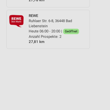
27,78 km
REWE
Ruhlaer Str. 6-8, 36448 Bad
Liebenstein
Heute 06:00 - 20:00 |
Geöffnet
Anzahl Prospekte: 2
27,81 km
WHISKEY & WHISKY
WELLNESS FÜR ZUHAUSE
BIO
WEIN
B