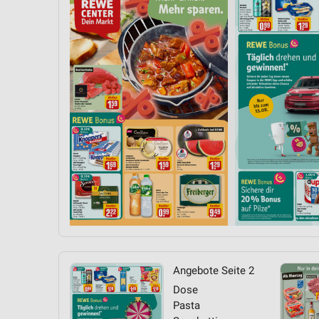
Messung der Performance von Inhalten
Analyse von Zielgruppen durch Statistiken oder Kombinationen 
Quellen
Entwicklung und Verbesserung der Angebote
Verwendung reduzierter Daten zur Auswahl von Inhalten
IAB-Besonderheiten:
Verwendung genauer Standortdaten
Geräte anhand von aktiv angeforderten Informationen identifizie
Nicht-IAB-Verarbeitungszwecke:
Notwendig
Performance
Angebote Seite 2
Funktional
Dose
Pasta
Werbung