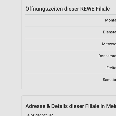
Öffnungszeiten
dieser REWE Filiale
Mont
Dienst
Mittwo
Donnerst
Freit
Samst
Adresse & Details
dieser Filiale in Me
Leipziger Str. 82