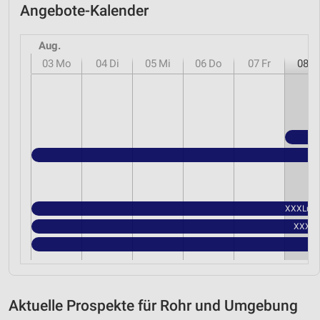
Angebote-Kalender
Aug.
03
Mo
04
Di
05
Mi
06
Do
07
Fr
08
S
XXXLutz 
XXXLut
Aktuelle Prospekte für Rohr und Umgebung