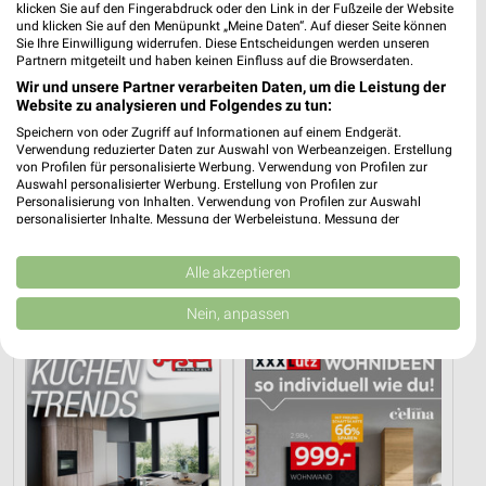
klicken Sie auf den Fingerabdruck oder den Link in der Fußzeile der Website
und klicken Sie auf den Menüpunkt „Meine Daten“. Auf dieser Seite können
Sie Ihre Einwilligung widerrufen. Diese Entscheidungen werden unseren
Partnern mitgeteilt und haben keinen Einfluss auf die Browserdaten.
Wir und unsere Partner verarbeiten Daten, um die Leistung der
Website zu analysieren und Folgendes zu tun:
Speichern von oder Zugriff auf Informationen auf einem Endgerät.
Verwendung reduzierter Daten zur Auswahl von Werbeanzeigen. Erstellung
von Profilen für personalisierte Werbung. Verwendung von Profilen zur
Auswahl personalisierter Werbung. Erstellung von Profilen zur
Personalisierung von Inhalten. Verwendung von Profilen zur Auswahl
personalisierter Inhalte. Messung der Werbeleistung. Messung der
57,3 km
57,3 km
Performance von Inhalten. Analyse von Zielgruppen durch Statistiken oder
Angebote ab 08.08.
Küchen Preishits!
Kombinationen von Daten aus verschiedenen Quellen. Entwicklung und
Verbesserung der Angebote. Verwendung reduzierter Daten zur Auswahl
Alle akzeptieren
Gültig bis Fr. 14.08.
Gültig bis Fr. 21.08.
von Inhalten.
Daten können außerhalb der Europäischen Union weitergegeben und in die
Nein, anpassen
Opti Wohnwelt
XXXLutz
USA gesendet werden.
Ihre Einwilligung und die cookie Richtlinie gelten ausschließlich für diese
Website/App.
Partnerliste anzeigen (1 IAB-Anbieter)
Wir nutzen Ihre Daten für folgende Zwecke:
IAB-Verarbeitungszwecke:
Speichern von oder Zugriff auf Informationen