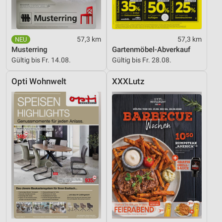
Quellen
Entwicklung und Verbesserung der Angebote
57,3 km
57,3 km
Verwendung reduzierter Daten zur Auswahl von
Musterring
Gartenmöbel-Abverkauf
Inhalten
Gültig bis Fr. 14.08.
Gültig bis Fr. 28.08.
IAB-Besonderheiten:
Opti Wohnwelt
XXXLutz
Verwendung genauer Standortdaten
Geräte anhand von aktiv angeforderten
Informationen identifizieren
Nicht-IAB-Verarbeitungszwecke:
Notwendig
Performance
Funktional
Werbung