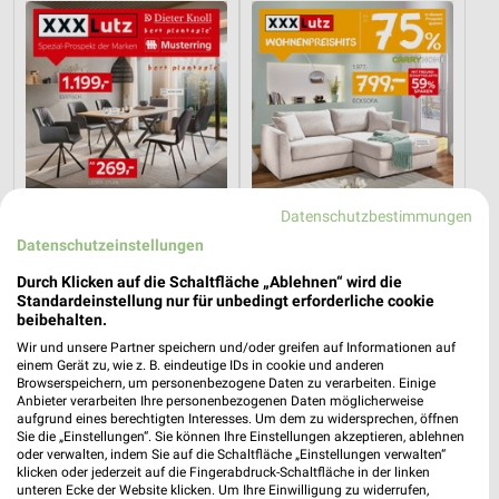
Datenschutzbestimmungen
Datenschutzeinstellungen
Durch Klicken auf die Schaltfläche „Ablehnen“ wird die
Standardeinstellung nur für unbedingt erforderliche cookie
57,3 km
57,3 km
beibehalten.
Spezial-Prospekt der Marken
Wohnenpreishits
Wir und unsere Partner speichern und/oder greifen auf Informationen auf
Gültig bis Fr. 21.08.
Gültig bis Fr. 14.08.
einem Gerät zu, wie z. B. eindeutige IDs in cookie und anderen
Browserspeichern, um personenbezogene Daten zu verarbeiten. Einige
Anbieter verarbeiten Ihre personenbezogenen Daten möglicherweise
XXXLutz
XXXLutz
aufgrund eines berechtigten Interesses. Um dem zu widersprechen, öffnen
Sie die „Einstellungen“. Sie können Ihre Einstellungen akzeptieren, ablehnen
oder verwalten, indem Sie auf die Schaltfläche „Einstellungen verwalten“
klicken oder jederzeit auf die Fingerabdruck-Schaltfläche in der linken
unteren Ecke der Website klicken. Um Ihre Einwilligung zu widerrufen,