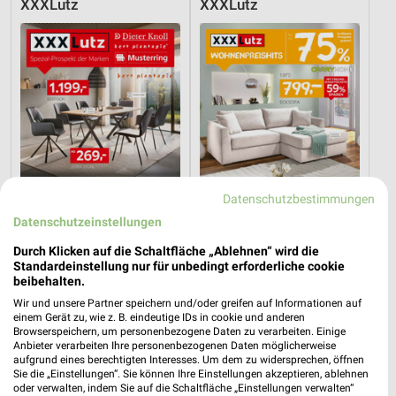
XXXLutz
XXXLutz
Datenschutzbestimmungen
Datenschutzeinstellungen
Durch Klicken auf die Schaltfläche „Ablehnen“ wird die
Standardeinstellung nur für unbedingt erforderliche cookie
53,8 km
53,8 km
beibehalten.
Spezial-Prospekt der Marken
Wohnenpreishits
Wir und unsere Partner speichern und/oder greifen auf Informationen auf
Gültig bis Fr. 21.08.
Gültig bis Fr. 14.08.
einem Gerät zu, wie z. B. eindeutige IDs in cookie und anderen
Browserspeichern, um personenbezogene Daten zu verarbeiten. Einige
XXXLutz
XXXLutz
Anbieter verarbeiten Ihre personenbezogenen Daten möglicherweise
aufgrund eines berechtigten Interesses. Um dem zu widersprechen, öffnen
Sie die „Einstellungen“. Sie können Ihre Einstellungen akzeptieren, ablehnen
oder verwalten, indem Sie auf die Schaltfläche „Einstellungen verwalten“