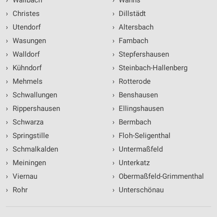
›
Wallbach
›
Wahns
›
Christes
›
Dillstädt
›
Utendorf
›
Altersbach
›
Wasungen
›
Fambach
›
Walldorf
›
Stepfershausen
›
Kühndorf
›
Steinbach-Hallenberg
›
Mehmels
›
Rotterode
›
Schwallungen
›
Benshausen
›
Rippershausen
›
Ellingshausen
›
Schwarza
›
Bermbach
›
Springstille
›
Floh-Seligenthal
›
Schmalkalden
›
Untermaßfeld
›
Meiningen
›
Unterkatz
›
Viernau
›
Obermaßfeld-Grimmenthal
›
Rohr
›
Unterschönau