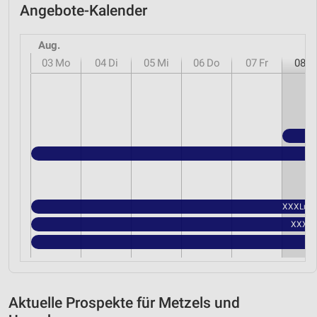
Angebote-Kalender
Aug.
03
Mo
04
Di
05
Mi
06
Do
07
Fr
08
S
XXXLutz 
XXXLut
Aktuelle Prospekte für Metzels und