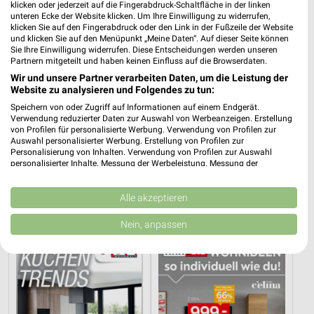
klicken oder jederzeit auf die Fingerabdruck-Schaltfläche in der linken
unteren Ecke der Website klicken. Um Ihre Einwilligung zu widerrufen,
klicken Sie auf den Fingerabdruck oder den Link in der Fußzeile der Website
und klicken Sie auf den Menüpunkt „Meine Daten“. Auf dieser Seite können
Sie Ihre Einwilligung widerrufen. Diese Entscheidungen werden unseren
Partnern mitgeteilt und haben keinen Einfluss auf die Browserdaten.
Wir und unsere Partner verarbeiten Daten, um die Leistung der
Website zu analysieren und Folgendes zu tun:
Speichern von oder Zugriff auf Informationen auf einem Endgerät.
Verwendung reduzierter Daten zur Auswahl von Werbeanzeigen. Erstellung
von Profilen für personalisierte Werbung. Verwendung von Profilen zur
Auswahl personalisierter Werbung. Erstellung von Profilen zur
Personalisierung von Inhalten. Verwendung von Profilen zur Auswahl
personalisierter Inhalte. Messung der Werbeleistung. Messung der
53,8 km
53,8 km
Performance von Inhalten. Analyse von Zielgruppen durch Statistiken oder
Angebote ab 08.08.
Küchen Preishits!
Kombinationen von Daten aus verschiedenen Quellen. Entwicklung und
Gültig bis Fr. 14.08.
Gültig bis Fr. 21.08.
Verbesserung der Angebote. Verwendung reduzierter Daten zur Auswahl
Alle akzeptieren
von Inhalten.
Daten können außerhalb der Europäischen Union weitergegeben und in die
Nein, anpassen
Opti Wohnwelt
XXXLutz
USA gesendet werden.
Ihre Einwilligung und die cookie Richtlinie gelten ausschließlich für diese
Website/App.
Partnerliste anzeigen (1 IAB-Anbieter)
Wir nutzen Ihre Daten für folgende Zwecke:
IAB-Verarbeitungszwecke: