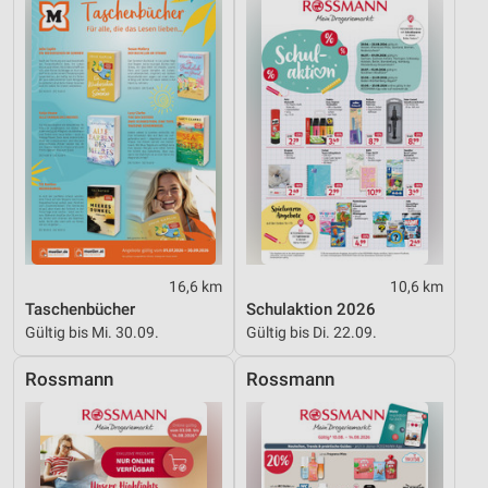
Geräte anhand von aktiv angeforderten
Informationen identifizieren
Nicht-IAB-Verarbeitungszwecke:
Notwendig
Performance
Funktional
Werbung
16,6 km
10,6 km
Taschenbücher
Schulaktion 2026
Gültig bis Mi. 30.09.
Gültig bis Di. 22.09.
Rossmann
Rossmann