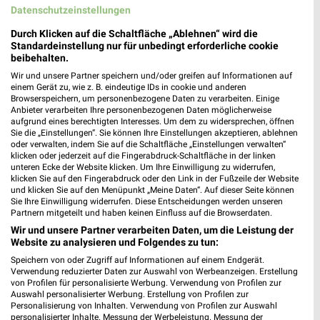
94491 Hengersberg
Datenschutzeinstellungen
❯
Heute 08:00 - 20:00 Uhr |
Durch Klicken auf die Schaltfläche „Ablehnen“ wird die
Geschlossen
Standardeinstellung nur für unbedingt erforderliche cookie
418,24 km • Angebote: 3 Prospekte
beibehalten.
Wir und unsere Partner speichern und/oder greifen auf Informationen auf
einem Gerät zu, wie z. B. eindeutige IDs in cookie und anderen
dm Bad Kötzting
Browserspeichern, um personenbezogene Daten zu verarbeiten. Einige
Anbieter verarbeiten Ihre personenbezogenen Daten möglicherweise
Westumgehung 12
aufgrund eines berechtigten Interesses. Um dem zu widersprechen, öffnen
93444 Bad Kötzting
Sie die „Einstellungen“. Sie können Ihre Einstellungen akzeptieren, ablehnen
❯
oder verwalten, indem Sie auf die Schaltfläche „Einstellungen verwalten“
Heute 08:00 - 20:00 Uhr |
Geschlossen
klicken oder jederzeit auf die Fingerabdruck-Schaltfläche in der linken
unteren Ecke der Website klicken. Um Ihre Einwilligung zu widerrufen,
373,97 km
klicken Sie auf den Fingerabdruck oder den Link in der Fußzeile der Website
und klicken Sie auf den Menüpunkt „Meine Daten“. Auf dieser Seite können
Sie Ihre Einwilligung widerrufen. Diese Entscheidungen werden unseren
Partnern mitgeteilt und haben keinen Einfluss auf die Browserdaten.
dm Plattling
Wir und unsere Partner verarbeiten Daten, um die Leistung der
Landauer Straße 8
Website zu analysieren und Folgendes zu tun:
94447 Plattling
❯
Speichern von oder Zugriff auf Informationen auf einem Endgerät.
Verwendung reduzierter Daten zur Auswahl von Werbeanzeigen. Erstellung
Heute 08:00 - 20:00 Uhr |
Geschlossen
von Profilen für personalisierte Werbung. Verwendung von Profilen zur
Auswahl personalisierter Werbung. Erstellung von Profilen zur
417,97 km
Personalisierung von Inhalten. Verwendung von Profilen zur Auswahl
personalisierter Inhalte. Messung der Werbeleistung. Messung der