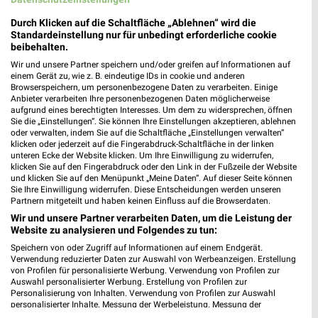
dm Bad Kötzting
Westumgehung 12
Durch Klicken auf die Schaltfläche „Ablehnen“ wird die
Standardeinstellung nur für unbedingt erforderliche cookie
93444 Bad Kötzting
❯
beibehalten.
Heute 08:00 - 20:00 Uhr |
Geöffnet
Wir und unsere Partner speichern und/oder greifen auf Informationen auf
einem Gerät zu, wie z. B. eindeutige IDs in cookie und anderen
0,62 km
Browserspeichern, um personenbezogene Daten zu verarbeiten. Einige
Anbieter verarbeiten Ihre personenbezogenen Daten möglicherweise
aufgrund eines berechtigten Interesses. Um dem zu widersprechen, öffnen
Sie die „Einstellungen“. Sie können Ihre Einstellungen akzeptieren, ablehnen
Rossmann Viechtach
oder verwalten, indem Sie auf die Schaltfläche „Einstellungen verwalten“
Paul-Maurer-Str. 1a und 3
klicken oder jederzeit auf die Fingerabdruck-Schaltfläche in der linken
94234 Viechtach
unteren Ecke der Website klicken. Um Ihre Einwilligung zu widerrufen,
❯
klicken Sie auf den Fingerabdruck oder den Link in der Fußzeile der Website
Heute 08:00 - 20:00 Uhr |
und klicken Sie auf den Menüpunkt „Meine Daten“. Auf dieser Seite können
Geöffnet
Sie Ihre Einwilligung widerrufen. Diese Entscheidungen werden unseren
Partnern mitgeteilt und haben keinen Einfluss auf die Browserdaten.
10,67 km • Angebote: 3 Prospekte
Wir und unsere Partner verarbeiten Daten, um die Leistung der
Website zu analysieren und Folgendes zu tun:
Speichern von oder Zugriff auf Informationen auf einem Endgerät.
Verwendung reduzierter Daten zur Auswahl von Werbeanzeigen. Erstellung
von Profilen für personalisierte Werbung. Verwendung von Profilen zur
Auswahl personalisierter Werbung. Erstellung von Profilen zur
Personalisierung von Inhalten. Verwendung von Profilen zur Auswahl
personalisierter Inhalte. Messung der Werbeleistung. Messung der
Performance von Inhalten. Analyse von Zielgruppen durch Statistiken oder