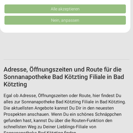
Kombinationen von Daten aus verschiedenen Quellen. Entwicklung und
Verbesserung der Angebote. Verwendung reduzierter Daten zur Auswahl
Alle akzeptieren
von Inhalten.
Daten können außerhalb der Europäischen Union weitergegeben und in die
Nein, anpassen
USA gesendet werden.
Ihre Einwilligung und die cookie Richtlinie gelten ausschließlich für diese
Website/App.
Partnerliste anzeigen (1 IAB-Anbieter)
Wir nutzen Ihre Daten für folgende Zwecke:
IAB-Verarbeitungszwecke:
Speichern von oder Zugriff auf Informationen
Adresse, Öffnungszeiten und Route für die
auf einem Endgerät
Sonnanapotheke Bad Kötzting Filiale in Bad
Kötzting
Verwendung reduzierter Daten zur Auswahl von
Werbeanzeigen
Egal ob Adresse, Öffnungszeiten oder Route, hier findest Du
Erstellung von Profilen für personalisierte
alles zur Sonnanapotheke Bad Kötzting Filiale in Bad Kötzting.
Werbung
Die aktuellsten Angebote kannst Du Dir in den neuesten
Prospekten anschauen. Wenn Du ein schönes Schnäppchen
Verwendung von Profilen zur Auswahl
gefunden hast, kannst Du über die Routen-Funktion den
personalisierter Werbung
schnellsten Weg zu Deiner Lieblings-Filiale von
Sonnanapotheke Bad Kötzting finden.