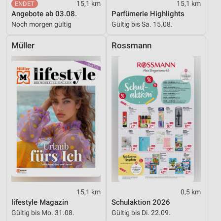
15,1 km
15,1 km
Informationen identifizieren
Angebote ab 03.08.
Parfümerie Highlights
Nicht-IAB-Verarbeitungszwecke:
Noch morgen gültig
Gültig bis Sa. 15.08.
Notwendig
Müller
Rossmann
Performance
Funktional
Werbung
15,1 km
0,5 km
lifestyle Magazin
Schulaktion 2026
Gültig bis Mo. 31.08.
Gültig bis Di. 22.09.