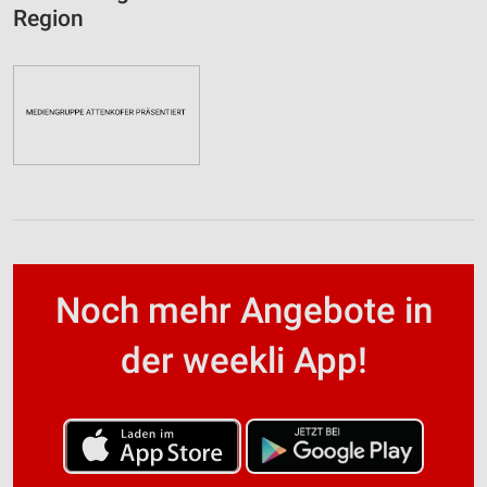
Region
Noch mehr Angebote in
der weekli App!