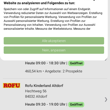
Website zu analysieren und Folgendes zu tun:
BabyOne Regensburg
Im Gewerbepark B 15
Speichern von oder Zugriff auf Informationen auf einem Endgerät.
Verwendung reduzierter Daten zur Auswahl von Werbeanzeigen. Erstellung
93059 Regensburg
❯
von Profilen für personalisierte Werbung. Verwendung von Profilen zur
Auswahl personalisierter Werbung. Erstellung von Profilen zur
Heute 10:00 - 18:00 Uhr |
Geöffnet
Personalisierung von Inhalten. Verwendung von Profilen zur Auswahl
personalisierter Inhalte. Messung der Werbeleistung. Messung der
398,22 km
Performance von Inhalten. Analyse von Zielgruppen durch Statistiken oder
Kombinationen von Daten aus verschiedenen Quellen. Entwicklung und
Verbesserung der Angebote. Verwendung reduzierter Daten zur Auswahl
Alle akzeptieren
Rofu Kinderland Eggenfelden
von Inhalten.
Daten können außerhalb der Europäischen Union weitergegeben und in die
Lauterbachstraße 40
Nein, anpassen
USA gesendet werden.
84307 Eggenfelden
❯
Ihre Einwilligung und die cookie Richtlinie gelten ausschließlich für diese
Website/App.
Heute 09:00 - 18:30 Uhr |
Geöffnet
Partnerliste anzeigen (1 IAB-Anbieter)
460,54 km • Angebote: 2 Prospekte
Wir nutzen Ihre Daten für folgende Zwecke:
IAB-Verarbeitungszwecke:
Rofu Kinderland Altdorf
Speichern von oder Zugriff auf Informationen
Hechtweg 56
auf einem Endgerät
84032 Altdorf
❯
Verwendung reduzierter Daten zur Auswahl von
Heute 09:30 - 19:00 Uhr |
Geöffnet
Werbeanzeigen