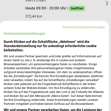
93413 Cham
❯
Heute 09:00 - 20:00 Uhr |
Geöffnet
372,44 km
Datenschutzbestimmungen
Rofu Kinderland Cham
Datenschutzeinstellungen
Rodinger Straße 22
Durch Klicken auf die Schaltfläche „Ablehnen“ wird die
93413 Cham
❯
Standardeinstellung nur für unbedingt erforderliche cookie
Heute 09:00 - 19:00 Uhr |
beibehalten.
Geöffnet
Wir und unsere Partner speichern und/oder greifen auf Informationen auf
372,42 km • Angebote: 2 Prospekte
einem Gerät zu, wie z. B. eindeutige IDs in cookie und anderen
Browserspeichern, um personenbezogene Daten zu verarbeiten. Einige
Anbieter verarbeiten Ihre personenbezogenen Daten möglicherweise
aufgrund eines berechtigten Interesses. Um dem zu widersprechen, öffnen
Ernsting's family Vilshofen
Sie die „Einstellungen“. Sie können Ihre Einstellungen akzeptieren, ablehnen
Stadtplatz 18
oder verwalten, indem Sie auf die Schaltfläche „Einstellungen verwalten“
94474 Vilshofen
klicken oder jederzeit auf die Fingerabdruck-Schaltfläche in der linken
❯
unteren Ecke der Website klicken. Um Ihre Einwilligung zu widerrufen,
Heute 08:30 - 18:30 Uhr |
Geöffnet
klicken Sie auf den Fingerabdruck oder den Link in der Fußzeile der Website
und klicken Sie auf den Menüpunkt „Meine Daten“. Auf dieser Seite können
432,42 km
Sie Ihre Einwilligung widerrufen. Diese Entscheidungen werden unseren
Partnern mitgeteilt und haben keinen Einfluss auf die Browserdaten.
Wir und unsere Partner verarbeiten Daten, um die Leistung der