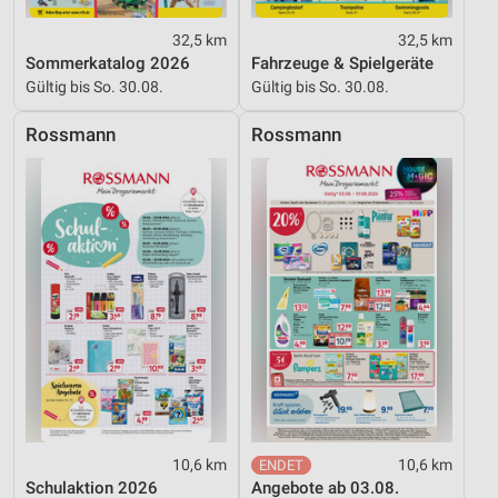
Verwendung reduzierter Daten zur Auswahl von
Inhalten
32,5 km
32,5 km
Sommerkatalog 2026
Fahrzeuge & Spielgeräte
IAB-Besonderheiten:
Gültig bis So. 30.08.
Gültig bis So. 30.08.
Verwendung genauer Standortdaten
Rossmann
Rossmann
Geräte anhand von aktiv angeforderten
Informationen identifizieren
Nicht-IAB-Verarbeitungszwecke:
Notwendig
Performance
Funktional
Werbung
10,6 km
10,6 km
Schulaktion 2026
Angebote ab 03.08.