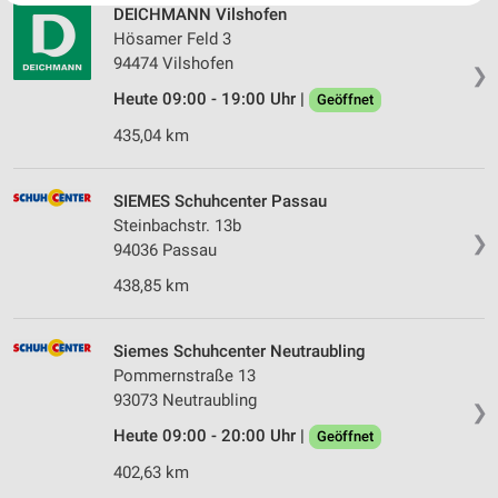
Website/App.
DEICHMANN Vilshofen
Hösamer Feld 3
Partnerliste anzeigen (1 IAB-Anbieter)
94474 Vilshofen
Wir nutzen Ihre Daten für folgende Zwecke:
❯
IAB-Verarbeitungszwecke:
Heute 09:00 - 19:00 Uhr |
Geöffnet
Speichern von oder Zugriff auf Informationen
435,04 km
auf einem Endgerät
Verwendung reduzierter Daten zur Auswahl von
SIEMES Schuhcenter Passau
Werbeanzeigen
Steinbachstr. 13b
❯
94036 Passau
Erstellung von Profilen für personalisierte
Werbung
438,85 km
Verwendung von Profilen zur Auswahl
personalisierter Werbung
Siemes Schuhcenter Neutraubling
Pommernstraße 13
Erstellung von Profilen zur Personalisierung
93073 Neutraubling
von Inhalten
❯
Heute 09:00 - 20:00 Uhr |
Geöffnet
Verwendung von Profilen zur Auswahl
personalisierter Inhalte
402,63 km