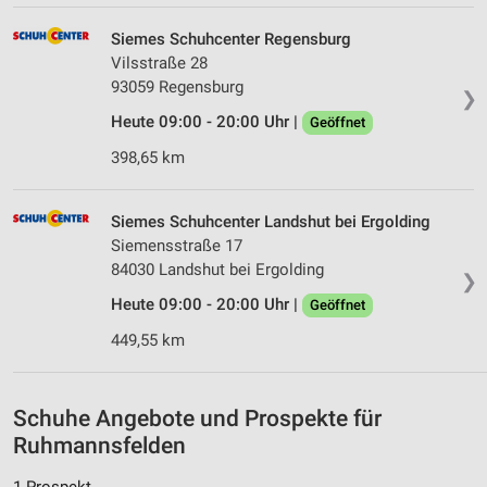
Messung der Werbeleistung
Siemes Schuhcenter Regensburg
Vilsstraße 28
Messung der Performance von Inhalten
93059 Regensburg
❯
Analyse von Zielgruppen durch Statistiken oder
Heute 09:00 - 20:00 Uhr |
Geöffnet
Kombinationen von Daten aus verschiedenen
Quellen
398,65 km
Entwicklung und Verbesserung der Angebote
Siemes Schuhcenter Landshut bei Ergolding
Verwendung reduzierter Daten zur Auswahl von
Siemensstraße 17
Inhalten
84030 Landshut bei Ergolding
❯
IAB-Besonderheiten:
Heute 09:00 - 20:00 Uhr |
Geöffnet
Verwendung genauer Standortdaten
449,55 km
Geräte anhand von aktiv angeforderten
Informationen identifizieren
Schuhe Angebote und Prospekte für
Nicht-IAB-Verarbeitungszwecke:
Ruhmannsfelden
Notwendig
1 Prospekt