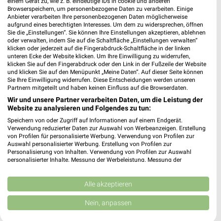
94481 Grafenau
einem Gerät zu, wie z. B. eindeutige IDs in cookie und anderen
❯
Browserspeichern, um personenbezogene Daten zu verarbeiten. Einige
Heute 09:00 - 19:00 Uhr |
Geöffnet
Anbieter verarbeiten Ihre personenbezogenen Daten möglicherweise
aufgrund eines berechtigten Interesses. Um dem zu widersprechen, öffnen
407,44 km
Sie die „Einstellungen“. Sie können Ihre Einstellungen akzeptieren, ablehnen
oder verwalten, indem Sie auf die Schaltfläche „Einstellungen verwalten“
klicken oder jederzeit auf die Fingerabdruck-Schaltfläche in der linken
unteren Ecke der Website klicken. Um Ihre Einwilligung zu widerrufen,
DEICHMANN Cham
klicken Sie auf den Fingerabdruck oder den Link in der Fußzeile der Website
Rodinger Straße 22
und klicken Sie auf den Menüpunkt „Meine Daten“. Auf dieser Seite können
Sie Ihre Einwilligung widerrufen. Diese Entscheidungen werden unseren
93413 Cham
❯
Partnern mitgeteilt und haben keinen Einfluss auf die Browserdaten.
Heute 09:00 - 19:00 Uhr |
Wir und unsere Partner verarbeiten Daten, um die Leistung der
Geöffnet
Website zu analysieren und Folgendes zu tun:
372,54 km
Speichern von oder Zugriff auf Informationen auf einem Endgerät.
Verwendung reduzierter Daten zur Auswahl von Werbeanzeigen. Erstellung
von Profilen für personalisierte Werbung. Verwendung von Profilen zur
DEICHMANN Landau
Auswahl personalisierter Werbung. Erstellung von Profilen zur
Personalisierung von Inhalten. Verwendung von Profilen zur Auswahl
Straubinger Straße 40
personalisierter Inhalte. Messung der Werbeleistung. Messung der
94405 Landau
Performance von Inhalten. Analyse von Zielgruppen durch Statistiken oder
❯
Kombinationen von Daten aus verschiedenen Quellen. Entwicklung und
Heute 09:00 - 19:00 Uhr |
Geöffnet
Verbesserung der Angebote. Verwendung reduzierter Daten zur Auswahl
Alle akzeptieren
von Inhalten.
429,87 km
Daten können außerhalb der Europäischen Union weitergegeben und in die
Nein, anpassen
USA gesendet werden.
Ihre Einwilligung und die cookie Richtlinie gelten ausschließlich für diese