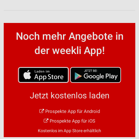
Noch mehr Angebote in
der weekli App!
Jetzt kostenlos laden
Prospekte App für Android
Prospekte App für iOS
Kostenlos im App Store erhältlich