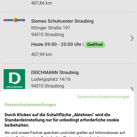
407,84 km
Siemes Schuhcenter Straubing
Ittlinger Straße 197
94315 Straubing
❯
Heute 09:00 - 20:00 Uhr |
Geöffnet
407,99 km
DEICHMANN Straubing
Ludwigsplatz 14/16
94315 Straubing
❯
Heute 09:30 - 19:00 Uhr |
Geöffnet
Datenschutzbestimmungen
Datenschutzeinstellungen
408,75 km
Durch Klicken auf die Schaltfläche „Ablehnen“ wird die
Standardeinstellung nur für unbedingt erforderliche cookie
DEICHMANN Grafenau
beibehalten.
Bahnhofplatz 5 b
Wir und unsere Partner speichern und/oder greifen auf Informationen auf