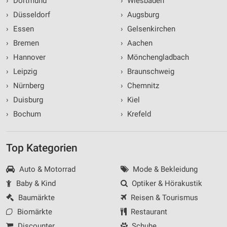
›
Dortmund
›
Wiesbaden
›
Düsseldorf
›
Augsburg
›
Essen
›
Gelsenkirchen
›
Bremen
›
Aachen
›
Hannover
›
Mönchengladbach
›
Leipzig
›
Braunschweig
›
Nürnberg
›
Chemnitz
›
Duisburg
›
Kiel
›
Bochum
›
Krefeld
Top Kategorien
Auto & Motorrad
Mode & Bekleidung
Baby & Kind
Optiker & Hörakustik
Baumärkte
Reisen & Tourismus
Biomärkte
Restaurant
Discounter
Schuhe