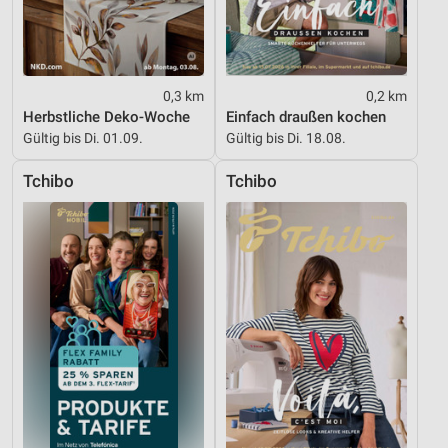
Geräte anhand von aktiv angeforderten
Informationen identifizieren
Nicht-IAB-Verarbeitungszwecke:
0,3 km
0,2 km
Notwendig
Herbstliche Deko-Woche
Einfach draußen kochen
Gültig bis Di. 01.09.
Gültig bis Di. 18.08.
Performance
Tchibo
Tchibo
Funktional
Werbung