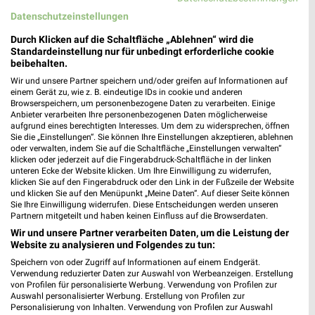
Heute 09:30 - 19:30 Uhr |
Geöffnet
Datenschutzeinstellungen
46,19 km
Durch Klicken auf die Schaltfläche „Ablehnen“ wird die
Standardeinstellung nur für unbedingt erforderliche cookie
beibehalten.
Wir und unsere Partner speichern und/oder greifen auf Informationen auf
einem Gerät zu, wie z. B. eindeutige IDs in cookie und anderen
Browserspeichern, um personenbezogene Daten zu verarbeiten. Einige
Anbieter verarbeiten Ihre personenbezogenen Daten möglicherweise
aufgrund eines berechtigten Interesses. Um dem zu widersprechen, öffnen
Sie die „Einstellungen“. Sie können Ihre Einstellungen akzeptieren, ablehnen
oder verwalten, indem Sie auf die Schaltfläche „Einstellungen verwalten“
klicken oder jederzeit auf die Fingerabdruck-Schaltfläche in der linken
unteren Ecke der Website klicken. Um Ihre Einwilligung zu widerrufen,
klicken Sie auf den Fingerabdruck oder den Link in der Fußzeile der Website
und klicken Sie auf den Menüpunkt „Meine Daten“. Auf dieser Seite können
Sie Ihre Einwilligung widerrufen. Diese Entscheidungen werden unseren
Partnern mitgeteilt und haben keinen Einfluss auf die Browserdaten.
Wir und unsere Partner verarbeiten Daten, um die Leistung der
Website zu analysieren und Folgendes zu tun:
Speichern von oder Zugriff auf Informationen auf einem Endgerät.
Verwendung reduzierter Daten zur Auswahl von Werbeanzeigen. Erstellung
von Profilen für personalisierte Werbung. Verwendung von Profilen zur
Auswahl personalisierter Werbung. Erstellung von Profilen zur
Adresse, Öffnungszeiten und Route für die
Personalisierung von Inhalten. Verwendung von Profilen zur Auswahl