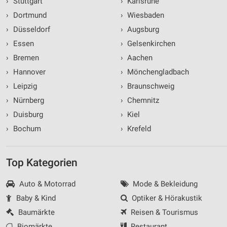
›
Stuttgart
›
Karlsruhe
›
Dortmund
›
Wiesbaden
›
Düsseldorf
›
Augsburg
›
Essen
›
Gelsenkirchen
›
Bremen
›
Aachen
›
Hannover
›
Mönchengladbach
›
Leipzig
›
Braunschweig
›
Nürnberg
›
Chemnitz
›
Duisburg
›
Kiel
›
Bochum
›
Krefeld
Top Kategorien
Auto & Motorrad
Mode & Bekleidung
Baby & Kind
Optiker & Hörakustik
Baumärkte
Reisen & Tourismus
Biomärkte
Restaurant