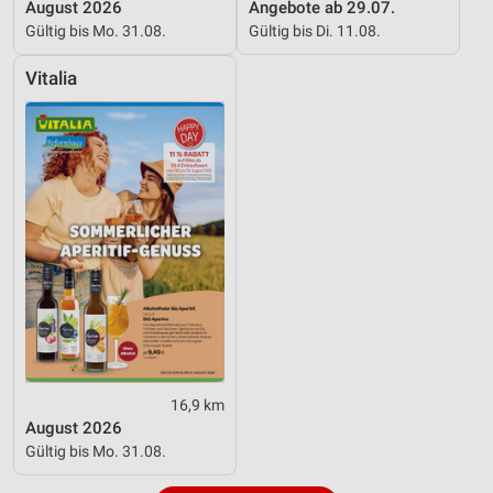
Verwendung reduzierter Daten zur Auswahl von
August 2026
Angebote ab 29.07.
Inhalten
Gültig bis Mo. 31.08.
Gültig bis Di. 11.08.
IAB-Besonderheiten:
Vitalia
Verwendung genauer Standortdaten
Geräte anhand von aktiv angeforderten
Informationen identifizieren
Nicht-IAB-Verarbeitungszwecke:
Notwendig
Performance
Funktional
Werbung
16,9 km
August 2026
Gültig bis Mo. 31.08.