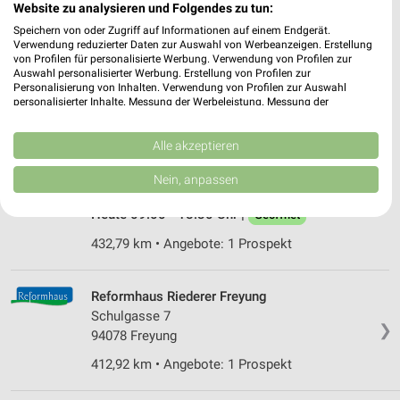
Website zu analysieren und Folgendes zu tun:
Reformwaren Rauch Pilsting
Speichern von oder Zugriff auf Informationen auf einem Endgerät.
Marktplatz 28
Verwendung reduzierter Daten zur Auswahl von Werbeanzeigen. Erstellung
❯
von Profilen für personalisierte Werbung. Verwendung von Profilen zur
94431 Pilsting
Auswahl personalisierter Werbung. Erstellung von Profilen zur
Personalisierung von Inhalten. Verwendung von Profilen zur Auswahl
428,01 km • Angebote: 1 Prospekt
personalisierter Inhalte. Messung der Werbeleistung. Messung der
Performance von Inhalten. Analyse von Zielgruppen durch Statistiken oder
Kombinationen von Daten aus verschiedenen Quellen. Entwicklung und
Verbesserung der Angebote. Verwendung reduzierter Daten zur Auswahl
Alle akzeptieren
BIOTREFF Vilshofen
von Inhalten.
Furtgasse 4
Daten können außerhalb der Europäischen Union weitergegeben und in die
Nein, anpassen
94474 Vilshofen an der Donau
USA gesendet werden.
❯
Ihre Einwilligung und die cookie Richtlinie gelten ausschließlich für diese
Heute 09:00 - 18:30 Uhr |
Geöffnet
Website/App.
432,79 km • Angebote: 1 Prospekt
Partnerliste anzeigen (1 IAB-Anbieter)
Wir nutzen Ihre Daten für folgende Zwecke:
IAB-Verarbeitungszwecke:
Reformhaus Riederer Freyung
Schulgasse 7
Speichern von oder Zugriff auf Informationen
❯
auf einem Endgerät
94078 Freyung
412,92 km • Angebote: 1 Prospekt
Verwendung reduzierter Daten zur Auswahl von
Werbeanzeigen