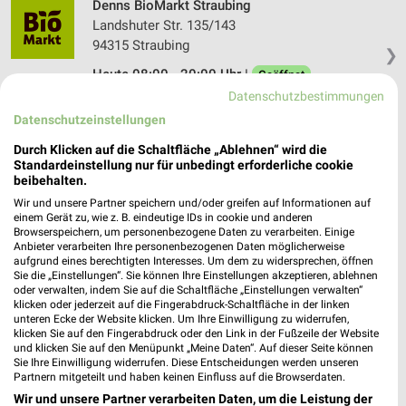
Denns BioMarkt Straubing
Landshuter Str. 135/143
94315 Straubing
❯
Heute 08:00 - 20:00 Uhr |
Geöffnet
Datenschutzbestimmungen
410,68 km • Angebote: 1 Prospekt
Datenschutzeinstellungen
Durch Klicken auf die Schaltfläche „Ablehnen“ wird die
Denns BioMarkt Cham
Standardeinstellung nur für unbedingt erforderliche cookie
Bürgermeister-Zimmermann-Str. 1
beibehalten.
93413 Cham
Wir und unsere Partner speichern und/oder greifen auf Informationen auf
❯
einem Gerät zu, wie z. B. eindeutige IDs in cookie und anderen
Heute 08:00 - 20:00 Uhr |
Geöffnet
Browserspeichern, um personenbezogene Daten zu verarbeiten. Einige
Anbieter verarbeiten Ihre personenbezogenen Daten möglicherweise
370,56 km • Angebote: 1 Prospekt
aufgrund eines berechtigten Interesses. Um dem zu widersprechen, öffnen
Sie die „Einstellungen“. Sie können Ihre Einstellungen akzeptieren, ablehnen
oder verwalten, indem Sie auf die Schaltfläche „Einstellungen verwalten“
klicken oder jederzeit auf die Fingerabdruck-Schaltfläche in der linken
Drogerie D. Gall Eging am See
unteren Ecke der Website klicken. Um Ihre Einwilligung zu widerrufen,
Oberer Markt 9
klicken Sie auf den Fingerabdruck oder den Link in der Fußzeile der Website
❯
und klicken Sie auf den Menüpunkt „Meine Daten“. Auf dieser Seite können
94535 Eging am See
Sie Ihre Einwilligung widerrufen. Diese Entscheidungen werden unseren
Partnern mitgeteilt und haben keinen Einfluss auf die Browserdaten.
423,52 km • Angebote: 1 Prospekt
Wir und unsere Partner verarbeiten Daten, um die Leistung der