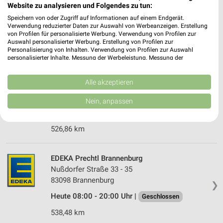
Münchner Straße 22
Website zu analysieren und Folgendes zu tun:
83043 Bad Aibling
❯
Speichern von oder Zugriff auf Informationen auf einem Endgerät.
Verwendung reduzierter Daten zur Auswahl von Werbeanzeigen. Erstellung
Heute 08:00 - 19:00 Uhr |
Geschlossen
von Profilen für personalisierte Werbung. Verwendung von Profilen zur
Auswahl personalisierter Werbung. Erstellung von Profilen zur
527,06 km
Personalisierung von Inhalten. Verwendung von Profilen zur Auswahl
personalisierter Inhalte. Messung der Werbeleistung. Messung der
Performance von Inhalten. Analyse von Zielgruppen durch Statistiken oder
Kombinationen von Daten aus verschiedenen Quellen. Entwicklung und
EDEKA Prechtl Bad Aibling
Verbesserung der Angebote. Verwendung reduzierter Daten zur Auswahl
Alle akzeptieren
Ebersberger Straße 1
von Inhalten.
83043 Bad Aibling
Daten können außerhalb der Europäischen Union weitergegeben und in die
❯
Nein, anpassen
USA gesendet werden.
Heute 08:00 - 20:00 Uhr |
Geschlossen
Ihre Einwilligung und die cookie Richtlinie gelten ausschließlich für diese
Website/App.
526,86 km
Partnerliste anzeigen (1 IAB-Anbieter)
Wir nutzen Ihre Daten für folgende Zwecke:
EDEKA Prechtl Brannenburg
IAB-Verarbeitungszwecke:
Nußdorfer Straße 33 - 35
Speichern von oder Zugriff auf Informationen
83098 Brannenburg
❯
auf einem Endgerät
Heute 08:00 - 20:00 Uhr |
Geschlossen
Verwendung reduzierter Daten zur Auswahl von
538,48 km
Werbeanzeigen