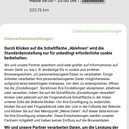
Heute 08:00 - 20:00 Uhr |
Geschlossen
533,76 km
EDEKA Miksch Schechen
Datenschutzbestimmungen
Rosenheimer Straße 58
Datenschutzeinstellungen
83135 Schechen
❯
Durch Klicken auf die Schaltfläche „Ablehnen“ wird die
Heute 07:30 - 18:30 Uhr |
Geschlossen
Standardeinstellung nur für unbedingt erforderliche cookie
beibehalten.
518,89 km
Wir und unsere Partner speichern und/oder greifen auf Informationen auf
einem Gerät zu, wie z. B. eindeutige IDs in cookie und anderen
Browserspeichern, um personenbezogene Daten zu verarbeiten. Einige
EDEKA Neubeuern
Anbieter verarbeiten Ihre personenbezogenen Daten möglicherweise
Auerstraße 34
aufgrund eines berechtigten Interesses. Um dem zu widersprechen, öffnen
83115 Neubeuern
Sie die „Einstellungen“. Sie können Ihre Einstellungen akzeptieren, ablehnen
❯
oder verwalten, indem Sie auf die Schaltfläche „Einstellungen verwalten“
Heute 07:00 - 20:00 Uhr |
klicken oder jederzeit auf die Fingerabdruck-Schaltfläche in der linken
Geschlossen
unteren Ecke der Website klicken. Um Ihre Einwilligung zu widerrufen,
534,69 km • Angebote: 1 Prospekt
klicken Sie auf den Fingerabdruck oder den Link in der Fußzeile der Website
und klicken Sie auf den Menüpunkt „Meine Daten“. Auf dieser Seite können
Sie Ihre Einwilligung widerrufen. Diese Entscheidungen werden unseren
Partnern mitgeteilt und haben keinen Einfluss auf die Browserdaten.
EDEKA Bad Aibling
Wir und unsere Partner verarbeiten Daten, um die Leistung der