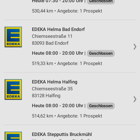
Heute 07:30 - 20:00 Uhr |
Geschlossen
Verwendung reduzierter Daten zur Auswahl von
Inhalten
530,44 km • Angebote: 1 Prospekt
IAB-Besonderheiten:
Verwendung genauer Standortdaten
EDEKA Helma Bad Endorf
Chiemseestraße 11
Geräte anhand von aktiv angeforderten
83093 Bad Endorf
❯
Informationen identifizieren
Heute 08:00 - 20:00 Uhr |
Geschlossen
Nicht-IAB-Verarbeitungszwecke:
519,33 km • Angebote: 1 Prospekt
Notwendig
Performance
EDEKA Helma Halfing
Chiemseestraße 35
Funktional
83128 Halfing
❯
Werbung
Heute 08:00 - 20:00 Uhr |
Geschlossen
514,62 km • Angebote: 1 Prospekt
EDEKA Stepputtis Bruckmühl