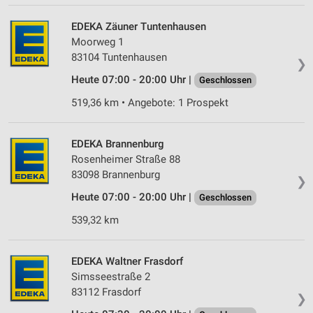
Erstellung von Profilen für personalisierte
EDEKA Zäuner Tuntenhausen
Werbung
Moorweg 1
83104 Tuntenhausen
Verwendung von Profilen zur Auswahl
❯
personalisierter Werbung
Heute 07:00 - 20:00 Uhr |
Geschlossen
Erstellung von Profilen zur Personalisierung
519,36 km • Angebote: 1 Prospekt
von Inhalten
Verwendung von Profilen zur Auswahl
EDEKA Brannenburg
personalisierter Inhalte
Rosenheimer Straße 88
83098 Brannenburg
Messung der Werbeleistung
❯
Heute 07:00 - 20:00 Uhr |
Geschlossen
Messung der Performance von Inhalten
539,32 km
Analyse von Zielgruppen durch Statistiken oder
Kombinationen von Daten aus verschiedenen
Quellen
EDEKA Waltner Frasdorf
Simsseestraße 2
Entwicklung und Verbesserung der Angebote
83112 Frasdorf
❯