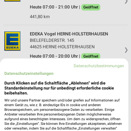
❯
Heute 07:00 - 21:00 Uhr |
Geöffnet
441,80 km
EDEKA Vogel HERNE-HOLSTERHAUSEN
BIELEFELDERSTR. 145
44625 HERNE-HOLSTERHAUSEN
❯
Heute 07:00 - 20:00 Uhr |
Geöffnet
438,94 km
Datenschutzbestimmungen
Datenschutzeinstellungen
EDEKA Driller Herne
Durch Klicken auf die Schaltfläche „Ablehnen“ wird die
Standardeinstellung nur für unbedingt erforderliche cookie
Bebelstraße 4
beibehalten.
44623 Herne
❯
Wir und unsere Partner speichern und/oder greifen auf Informationen auf
Heute 07:00 - 21:00 Uhr |
einem Gerät zu, wie z. B. eindeutige IDs in cookie und anderen
Geöffnet
Browserspeichern, um personenbezogene Daten zu verarbeiten. Einige
436,70 km
Anbieter verarbeiten Ihre personenbezogenen Daten möglicherweise
aufgrund eines berechtigten Interesses. Um dem zu widersprechen, öffnen
Sie die „Einstellungen“. Sie können Ihre Einstellungen akzeptieren, ablehnen
oder verwalten, indem Sie auf die Schaltfläche „Einstellungen verwalten“