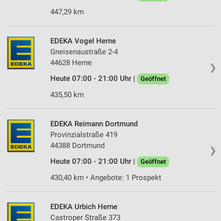
Analyse von Zielgruppen durch Statistiken oder
447,29 km
Kombinationen von Daten aus verschiedenen
Quellen
EDEKA Vogel Herne
Entwicklung und Verbesserung der Angebote
Gneisenaustraße 2-4
Verwendung reduzierter Daten zur Auswahl von
44628 Herne
❯
Inhalten
Heute 07:00 - 21:00 Uhr |
Geöffnet
IAB-Besonderheiten:
435,50 km
Verwendung genauer Standortdaten
Geräte anhand von aktiv angeforderten
EDEKA Reimann Dortmund
Informationen identifizieren
Provinzialstraße 419
44388 Dortmund
Nicht-IAB-Verarbeitungszwecke:
❯
Heute 07:00 - 21:00 Uhr |
Notwendig
Geöffnet
430,40 km • Angebote: 1 Prospekt
Performance
Funktional
EDEKA Urbich Herne
Castroper Straße 373