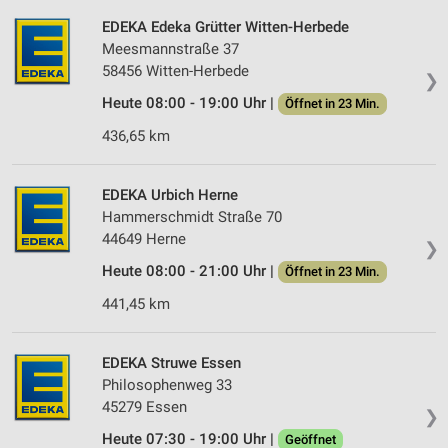
EDEKA Edeka Grütter Witten-Herbede
Speichern von oder Zugriff auf Informationen
auf einem Endgerät
Meesmannstraße 37
58456 Witten-Herbede
❯
Verwendung reduzierter Daten zur Auswahl von
Werbeanzeigen
Heute 08:00 - 19:00 Uhr |
Öffnet in 23 Min.
436,65 km
Erstellung von Profilen für personalisierte
Werbung
EDEKA Urbich Herne
Verwendung von Profilen zur Auswahl
Hammerschmidt Straße 70
personalisierter Werbung
44649 Herne
❯
Erstellung von Profilen zur Personalisierung
Heute 08:00 - 21:00 Uhr |
Öffnet in 23 Min.
von Inhalten
441,45 km
Verwendung von Profilen zur Auswahl
personalisierter Inhalte
EDEKA Struwe Essen
Messung der Werbeleistung
Philosophenweg 33
45279 Essen
❯
Messung der Performance von Inhalten
Heute 07:30 - 19:00 Uhr |
Geöffnet