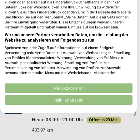
EDEKA Edeka Urbich Herne-Sodingen
klicken oder jederzeit auf die Fingerabdruck-Schaltfläche in der linken
unteren Ecke der Website klicken. Um Ihre Einwilligung zu widerrufen,
Mont-Cenis-Straße 267
klicken Sie auf den Fingerabdruck oder den Link in der Fußzeile der Website
44627 Herne-Sodingen
❯
und klicken Sie auf den Menüpunkt „Meine Daten“. Auf dieser Seite können
Sie Ihre Einwilligung widerrufen. Diese Entscheidungen werden unseren
Heute 08:00 - 21:00 Uhr |
Öffnet in 23 Min.
Partnern mitgeteilt und haben keinen Einfluss auf die Browserdaten.
Wir und unsere Partner verarbeiten Daten, um die Leistung der
433,95 km
Website zu analysieren und Folgendes zu tun:
Speichern von oder Zugriff auf Informationen auf einem Endgerät.
Verwendung reduzierter Daten zur Auswahl von Werbeanzeigen. Erstellung
EDEKA Grütter Witten-Herbede
von Profilen für personalisierte Werbung. Verwendung von Profilen zur
Wittener Straße 12
Auswahl personalisierter Werbung. Erstellung von Profilen zur
❯
58456 Witten-Herbede
Personalisierung von Inhalten. Verwendung von Profilen zur Auswahl
personalisierter Inhalte. Messung der Werbeleistung. Messung der
436,68 km
Performance von Inhalten. Analyse von Zielgruppen durch Statistiken oder
Kombinationen von Daten aus verschiedenen Quellen. Entwicklung und
Verbesserung der Angebote. Verwendung reduzierter Daten zur Auswahl
Alle akzeptieren
von Inhalten.
EDEKA Bertram Witten
Daten können außerhalb der Europäischen Union weitergegeben und in die
Nein, anpassen
Haldenweg 3
USA gesendet werden.
58455 Witten
Ihre Einwilligung und die cookie Richtlinie gelten ausschließlich für diese
❯
Website/App.
Heute 08:00 - 21:00 Uhr |
Öffnet in 23 Min.
Partnerliste anzeigen (1 IAB-Anbieter)
433,97 km
Wir nutzen Ihre Daten für folgende Zwecke:
IAB-Verarbeitungszwecke: