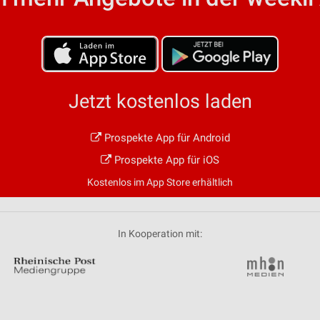
von Daten aus verschiedenen
Jetzt kostenlos laden
Prospekte App für Android
ren
Prospekte App für iOS
Kostenlos im App Store erhältlich
In Kooperation mit: