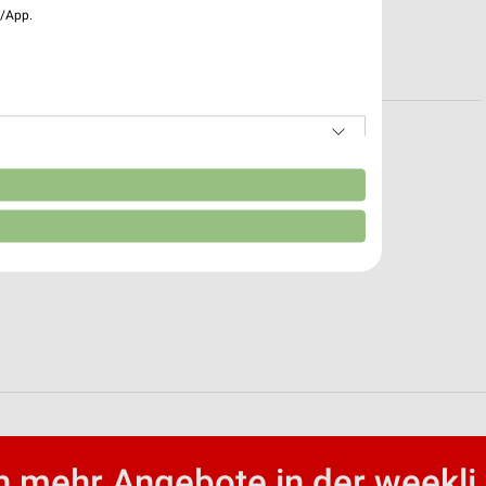
e/App.
ng
n
 mehr Angebote in der weekli