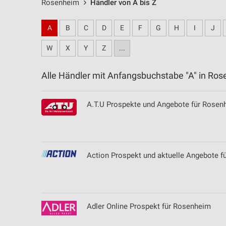
Rosenheim
Händler von A bis Z
A
B
C
D
E
F
G
H
I
J
W
X
Y
Z
...
Alle Händler mit Anfangsbuchstabe "A" in R
A.T.U Prospekte und Angebote für Rosen
Action Prospekt und aktuelle Angebote fü
Adler Online Prospekt für Rosenheim