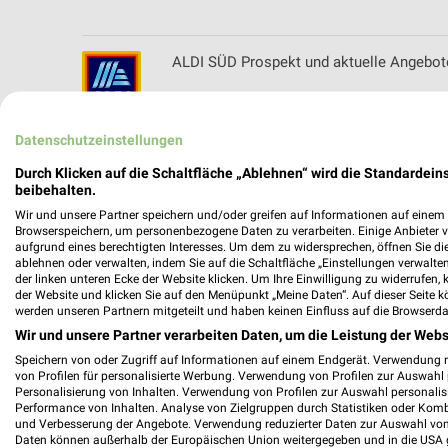
ALDI SÜD Prospekt und aktuelle Angebot
Datenschutzeinstellungen
Alnatura Angebote & Prospekte für Unter
Durch Klicken auf die Schaltfläche „Ablehnen“ wird die Standardeins
beibehalten.
Wir und unsere Partner speichern und/oder greifen auf Informationen auf einem G
Browserspeichern, um personenbezogene Daten zu verarbeiten. Einige Anbieter 
aufgrund eines berechtigten Interesses. Um dem zu widersprechen, öffnen Sie die 
ablehnen oder verwalten, indem Sie auf die Schaltfläche „Einstellungen verwalten“
Angermaier Filialen & Öffnungszeiten fü
der linken unteren Ecke der Website klicken. Um Ihre Einwilligung zu widerrufen, 
der Website und klicken Sie auf den Menüpunkt „Meine Daten“. Auf dieser Seite k
werden unseren Partnern mitgeteilt und haben keinen Einfluss auf die Browserda
Wir und unsere Partner verarbeiten Daten, um die Leistung der Webs
Speichern von oder Zugriff auf Informationen auf einem Endgerät. Verwendung 
Apollo Prospekte und Angebote für Ros
von Profilen für personalisierte Werbung. Verwendung von Profilen zur Auswahl p
Personalisierung von Inhalten. Verwendung von Profilen zur Auswahl personalis
Performance von Inhalten. Analyse von Zielgruppen durch Statistiken oder Kom
und Verbesserung der Angebote. Verwendung reduzierter Daten zur Auswahl von
Daten können außerhalb der Europäischen Union weitergegeben und in die USA 