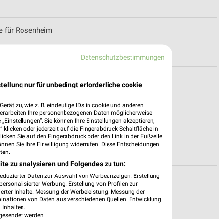
e für Rosenheim
Datenschutzbestimmungen
haching
tellung nur für unbedingt erforderliche cookie
erät zu, wie z. B. eindeutige IDs in cookie und anderen
verarbeiten Ihre personenbezogenen Daten möglicherweise
„Einstellungen“. Sie können Ihre Einstellungen akzeptieren,
 klicken oder jederzeit auf die Fingerabdruck-Schaltfläche in
r München
klicken Sie auf den Fingerabdruck oder den Link in der Fußzeile
önnen Sie Ihre Einwilligung widerrufen. Diese Entscheidungen
ten.
ite zu analysieren und Folgendes zu tun:
reduzierter Daten zur Auswahl von Werbeanzeigen. Erstellung
enheim
ersonalisierter Werbung. Erstellung von Profilen zur
ierter Inhalte. Messung der Werbeleistung. Messung der
binationen von Daten aus verschiedenen Quellen. Entwicklung
 Inhalten.
gesendet werden.