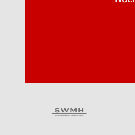
Analyse von Zielgruppen durch Statistiken oder Kombinationen 
Quellen
Entwicklung und Verbesserung der Angebote
Verwendung reduzierter Daten zur Auswahl von Inhalten
IAB-Besonderheiten:
Verwendung genauer Standortdaten
Geräte anhand von aktiv angeforderten Informationen identifizie
Nicht-IAB-Verarbeitungszwecke:
Notwendig
Performance
Funktional
Werbung