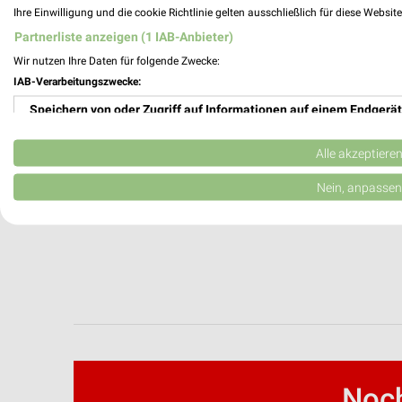
Ihre Einwilligung und die cookie Richtlinie gelten ausschließlich für diese Websit
apotal.de Prospekte und Angebote
Partnerliste anzeigen (1 IAB-Anbieter)
Wir nutzen Ihre Daten für folgende Zwecke:
IAB-Verarbeitungszwecke:
AWG Mode Online Prospekt für Bad Aibli
Speichern von oder Zugriff auf Informationen auf einem Endgerät
Verwendung reduzierter Daten zur Auswahl von Werbeanzeigen
Alle akzeptiere
Erstellung von Profilen für personalisierte Werbung
Nein, anpassen
Verwendung von Profilen zur Auswahl personalisierter Werbung
Erstellung von Profilen zur Personalisierung von Inhalten
Verwendung von Profilen zur Auswahl personalisierter Inhalte
Messung der Werbeleistung
Messung der Performance von Inhalten
Noch