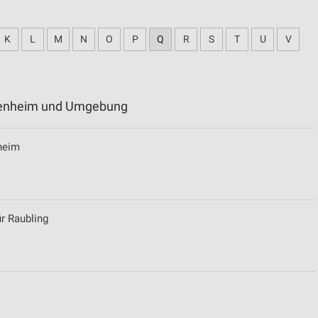
K
L
M
N
O
P
Q
R
S
T
U
V
osenheim und Umgebung
heim
r Raubling