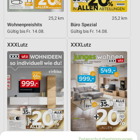
25,2 km
25,2 km
Wohnenpreishits
Büro Spezial
Gültig bis Fr. 14.08.
Gültig bis Fr. 14.08.
XXXLutz
XXXLutz
25,2 km
25,2 km
Datenschutzbestimmungen