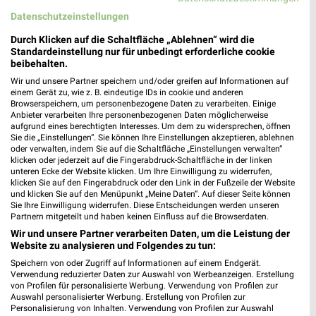
Wohnideen so individuell wie du!
Junges Wohnen
Datenschutzeinstellungen
Gültig bis Fr. 14.08.
Noch morgen gültig
Durch Klicken auf die Schaltfläche „Ablehnen“ wird die
Standardeinstellung nur für unbedingt erforderliche cookie
XXXLutz
Thomas Philipps
beibehalten.
Wir und unsere Partner speichern und/oder greifen auf Informationen auf
einem Gerät zu, wie z. B. eindeutige IDs in cookie und anderen
Browserspeichern, um personenbezogene Daten zu verarbeiten. Einige
Anbieter verarbeiten Ihre personenbezogenen Daten möglicherweise
aufgrund eines berechtigten Interesses. Um dem zu widersprechen, öffnen
Sie die „Einstellungen“. Sie können Ihre Einstellungen akzeptieren, ablehnen
oder verwalten, indem Sie auf die Schaltfläche „Einstellungen verwalten“
klicken oder jederzeit auf die Fingerabdruck-Schaltfläche in der linken
unteren Ecke der Website klicken. Um Ihre Einwilligung zu widerrufen,
klicken Sie auf den Fingerabdruck oder den Link in der Fußzeile der Website
und klicken Sie auf den Menüpunkt „Meine Daten“. Auf dieser Seite können
Sie Ihre Einwilligung widerrufen. Diese Entscheidungen werden unseren
Partnern mitgeteilt und haben keinen Einfluss auf die Browserdaten.
Wir und unsere Partner verarbeiten Daten, um die Leistung der
Website zu analysieren und Folgendes zu tun:
Speichern von oder Zugriff auf Informationen auf einem Endgerät.
25,2 km
6,2 km
Verwendung reduzierter Daten zur Auswahl von Werbeanzeigen. Erstellung
Gartenmöbel-Abverkauf
Angebote ab 03.08.
von Profilen für personalisierte Werbung. Verwendung von Profilen zur
Gültig bis Fr. 28.08.
Gültig bis Sa. 08.08.
Auswahl personalisierter Werbung. Erstellung von Profilen zur
Personalisierung von Inhalten. Verwendung von Profilen zur Auswahl