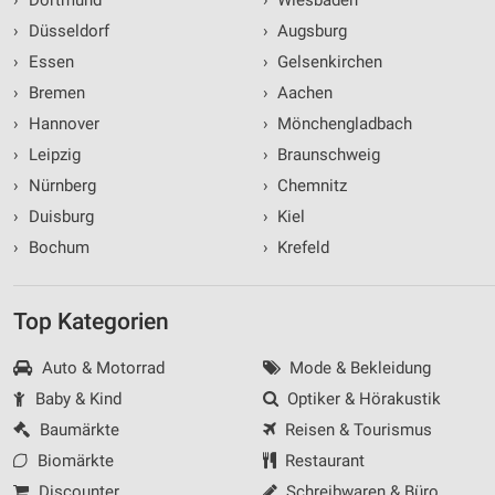
›
Dortmund
›
Wiesbaden
›
Düsseldorf
›
Augsburg
›
Essen
›
Gelsenkirchen
›
Bremen
›
Aachen
›
Hannover
›
Mönchengladbach
›
Leipzig
›
Braunschweig
›
Nürnberg
›
Chemnitz
›
Duisburg
›
Kiel
›
Bochum
›
Krefeld
Top Kategorien
Auto & Motorrad
Mode & Bekleidung
Baby & Kind
Optiker & Hörakustik
Baumärkte
Reisen & Tourismus
Biomärkte
Restaurant
Discounter
Schreibwaren & Büro