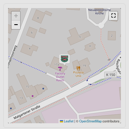
+
⛶
−
Leaflet
|
©
OpenStreetMap
contributors