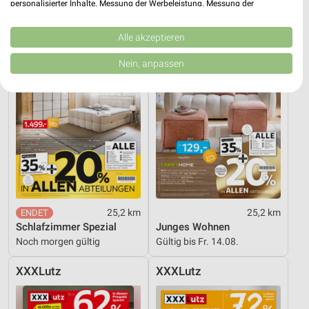
personalisierter Inhalte. Messung der Werbeleistung. Messung der
XXXLutz
XXXLutz
Performance von Inhalten. Analyse von Zielgruppen durch Statistiken oder
Kombinationen von Daten aus verschiedenen Quellen. Entwicklung und
Verbesserung der Angebote. Verwendung reduzierter Daten zur Auswahl
Alle akzeptieren
von Inhalten.
Daten können außerhalb der Europäischen Union weitergegeben und in die
Nein, anpassen
USA gesendet werden.
Ihre Einwilligung und die cookie Richtlinie gelten ausschließlich für diese
Website/App.
Partnerliste anzeigen (1 IAB-Anbieter)
Wir nutzen Ihre Daten für folgende Zwecke:
IAB-Verarbeitungszwecke:
Speichern von oder Zugriff auf Informationen
auf einem Endgerät
Verwendung reduzierter Daten zur Auswahl von
25,2 km
25,2 km
Werbeanzeigen
Schlafzimmer Spezial
Junges Wohnen
Noch morgen gültig
Gültig bis Fr. 14.08.
Erstellung von Profilen für personalisierte
Werbung
XXXLutz
XXXLutz
Verwendung von Profilen zur Auswahl
personalisierter Werbung