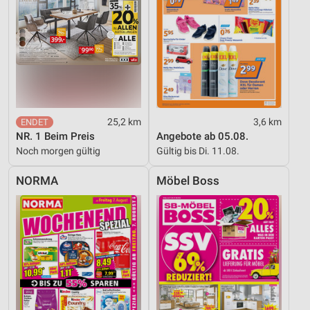
Geräte anhand von aktiv angeforderten
Informationen identifizieren
Nicht-IAB-Verarbeitungszwecke:
Notwendig
Performance
25,2 km
3,6 km
Funktional
NR. 1 Beim Preis
Angebote ab 05.08.
Noch morgen gültig
Gültig bis Di. 11.08.
Werbung
NORMA
Möbel Boss