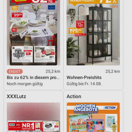
Erstellung von Profilen zur Personalisierung
von Inhalten
Verwendung von Profilen zur Auswahl
personalisierter Inhalte
Messung der Werbeleistung
Messung der Performance von Inhalten
Analyse von Zielgruppen durch Statistiken oder
25,2 km
25,2 km
Kombinationen von Daten aus verschiedenen
Quellen
Bis zu 62% in diesem prospekt
Wohnen-Preishits
Noch morgen gültig
Gültig bis Fr. 14.08.
Entwicklung und Verbesserung der Angebote
XXXLutz
Action
Verwendung reduzierter Daten zur Auswahl von
Inhalten
IAB-Besonderheiten:
Verwendung genauer Standortdaten