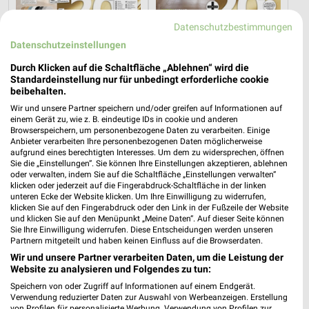
Datenschutzbestimmungen
Datenschutzeinstellungen
25,2 km
25,2 km
Wohnideen so individuell wie du!
Junges Wohnen
Durch Klicken auf die Schaltfläche „Ablehnen“ wird die
Standardeinstellung nur für unbedingt erforderliche cookie
Gültig bis Fr. 14.08.
Noch heute gültig
beibehalten.
Wir und unsere Partner speichern und/oder greifen auf Informationen auf
XXXLutz
Thomas Philipps
einem Gerät zu, wie z. B. eindeutige IDs in cookie und anderen
Browserspeichern, um personenbezogene Daten zu verarbeiten. Einige
Anbieter verarbeiten Ihre personenbezogenen Daten möglicherweise
aufgrund eines berechtigten Interesses. Um dem zu widersprechen, öffnen
Sie die „Einstellungen“. Sie können Ihre Einstellungen akzeptieren, ablehnen
oder verwalten, indem Sie auf die Schaltfläche „Einstellungen verwalten“
klicken oder jederzeit auf die Fingerabdruck-Schaltfläche in der linken
unteren Ecke der Website klicken. Um Ihre Einwilligung zu widerrufen,
klicken Sie auf den Fingerabdruck oder den Link in der Fußzeile der Website
und klicken Sie auf den Menüpunkt „Meine Daten“. Auf dieser Seite können
Sie Ihre Einwilligung widerrufen. Diese Entscheidungen werden unseren
Partnern mitgeteilt und haben keinen Einfluss auf die Browserdaten.
Wir und unsere Partner verarbeiten Daten, um die Leistung der
Website zu analysieren und Folgendes zu tun:
Speichern von oder Zugriff auf Informationen auf einem Endgerät.
Verwendung reduzierter Daten zur Auswahl von Werbeanzeigen. Erstellung
von Profilen für personalisierte Werbung. Verwendung von Profilen zur