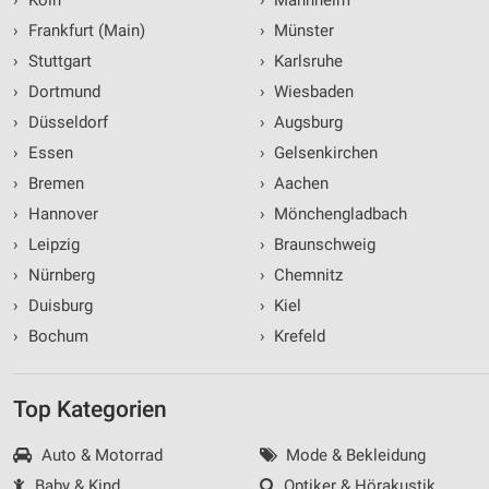
›
Köln
›
Mannheim
›
Frankfurt (Main)
›
Münster
›
Stuttgart
›
Karlsruhe
›
Dortmund
›
Wiesbaden
›
Düsseldorf
›
Augsburg
›
Essen
›
Gelsenkirchen
›
Bremen
›
Aachen
›
Hannover
›
Mönchengladbach
›
Leipzig
›
Braunschweig
›
Nürnberg
›
Chemnitz
›
Duisburg
›
Kiel
›
Bochum
›
Krefeld
Top Kategorien
Auto & Motorrad
Mode & Bekleidung
Baby & Kind
Optiker & Hörakustik