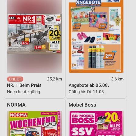
Verwendung genauer Standortdaten
Geräte anhand von aktiv angeforderten
Informationen identifizieren
Nicht-IAB-Verarbeitungszwecke:
Notwendig
Performance
Funktional
25,2 km
3,6 km
Werbung
NR. 1 Beim Preis
Angebote ab 05.08.
Noch heute gültig
Gültig bis Di. 11.08.
NORMA
Möbel Boss