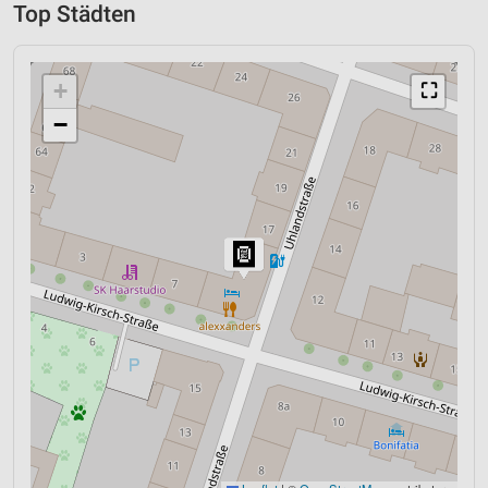
Top Städten
+
⛶
−