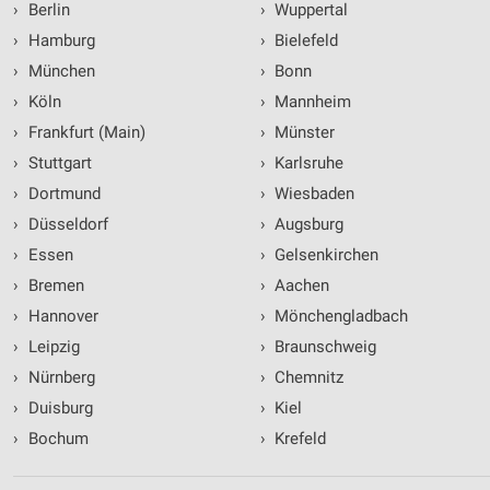
Website/App.
›
Berlin
›
Wuppertal
Partnerliste anzeigen (1 IAB-Anbieter)
›
Hamburg
›
Bielefeld
Wir nutzen Ihre Daten für folgende Zwecke:
›
München
›
Bonn
IAB-Verarbeitungszwecke:
›
Köln
›
Mannheim
Speichern von oder Zugriff auf Informationen
›
Frankfurt (Main)
›
Münster
auf einem Endgerät
›
Stuttgart
›
Karlsruhe
Verwendung reduzierter Daten zur Auswahl von
›
Dortmund
›
Wiesbaden
Werbeanzeigen
›
Düsseldorf
›
Augsburg
Erstellung von Profilen für personalisierte
›
Essen
›
Gelsenkirchen
Werbung
›
Bremen
›
Aachen
Verwendung von Profilen zur Auswahl
›
Hannover
›
Mönchengladbach
personalisierter Werbung
›
Leipzig
›
Braunschweig
Erstellung von Profilen zur Personalisierung
›
Nürnberg
›
Chemnitz
von Inhalten
›
Duisburg
›
Kiel
Verwendung von Profilen zur Auswahl
›
Bochum
›
Krefeld
personalisierter Inhalte