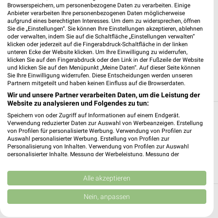
Browserspeichern, um personenbezogene Daten zu verarbeiten. Einige
Anbieter verarbeiten Ihre personenbezogenen Daten möglicherweise
aufgrund eines berechtigten Interesses. Um dem zu widersprechen, öffnen
Sie die „Einstellungen“. Sie können Ihre Einstellungen akzeptieren, ablehnen
0,3 km
0,4 km
oder verwalten, indem Sie auf die Schaltfläche „Einstellungen verwalten“
Angebote ab 06.08.
Reisemagazin August 2026
klicken oder jederzeit auf die Fingerabdruck-Schaltfläche in der linken
unteren Ecke der Website klicken. Um Ihre Einwilligung zu widerrufen,
Gültig bis Mi. 12.08.
Gültig bis Mo. 31.08.
klicken Sie auf den Fingerabdruck oder den Link in der Fußzeile der Website
und klicken Sie auf den Menüpunkt „Meine Daten“. Auf dieser Seite können
Sie Ihre Einwilligung widerrufen. Diese Entscheidungen werden unseren
ALLE PROSPEKTE
Partnern mitgeteilt und haben keinen Einfluss auf die Browserdaten.
Wir und unsere Partner verarbeiten Daten, um die Leistung der
Website zu analysieren und Folgendes zu tun:
Alle Filialen, Adressen und Öffnungszeiten
Speichern von oder Zugriff auf Informationen auf einem Endgerät.
Verwendung reduzierter Daten zur Auswahl von Werbeanzeigen. Erstellung
von Euroflug Touristik
von Profilen für personalisierte Werbung. Verwendung von Profilen zur
Auswahl personalisierter Werbung. Erstellung von Profilen zur
Personalisierung von Inhalten. Verwendung von Profilen zur Auswahl
Auf dieser Seite siehst Du alle Filialen von Euroflug Touristik.
personalisierter Inhalte. Messung der Werbeleistung. Messung der
Erhalte eine Übersicht über die Filialen von Euroflug Touristik
Performance von Inhalten. Analyse von Zielgruppen durch Statistiken oder
und finde den schnellsten Weg zu Deiner Lieblingsfiliale.
Kombinationen von Daten aus verschiedenen Quellen. Entwicklung und
Verbesserung der Angebote. Verwendung reduzierter Daten zur Auswahl
Alle akzeptieren
von Inhalten.
Daten können außerhalb der Europäischen Union weitergegeben und in die
Nein, anpassen
Top Städte
USA gesendet werden.
Ihre Einwilligung und die cookie Richtlinie gelten ausschließlich für diese