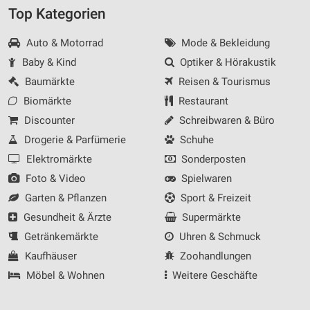
Messung der Werbeleistung
Top Kategorien
Messung der Performance von Inhalten
Auto & Motorrad
Mode & Bekleidung
Baby & Kind
Optiker & Hörakustik
Analyse von Zielgruppen durch Statistiken oder
Kombinationen von Daten aus verschiedenen
Baumärkte
Reisen & Tourismus
Quellen
Biomärkte
Restaurant
Entwicklung und Verbesserung der Angebote
Discounter
Schreibwaren & Büro
Drogerie & Parfümerie
Schuhe
Verwendung reduzierter Daten zur Auswahl von
Inhalten
Elektromärkte
Sonderposten
Foto & Video
Spielwaren
IAB-Besonderheiten:
Garten & Pflanzen
Sport & Freizeit
Verwendung genauer Standortdaten
Gesundheit & Ärzte
Supermärkte
Geräte anhand von aktiv angeforderten
Getränkemärkte
Uhren & Schmuck
Informationen identifizieren
Kaufhäuser
Zoohandlungen
Nicht-IAB-Verarbeitungszwecke:
Möbel & Wohnen
Weitere Geschäfte
Notwendig