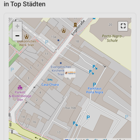
in Top Städten
+
⛶
−