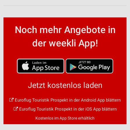
Performance
Funktional
Werbung
Noch mehr Angebote in
der weekli App!
Jetzt kostenlos laden
Euroflug Touristik Prospekt in der Android App blättern
Euroflug Touristik Prospekt in der iOS App blättern
Kostenlos im App Store erhältlich