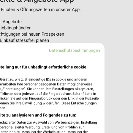
Filialen & Öffnungszeiten in unserer App.
e Angebote
ieblingshändler
htigungen bei neuen Prospekten
 Einkauf stressfrei planen
Datenschutzbestimmungen
 App jetzt laden oder QR-Code scannen.
tellung nur für unbedingt erforderliche cookie
erät zu, wie z. B. eindeutige IDs in cookie und anderen
verarbeiten Ihre personenbezogenen Daten möglicherweise
„Einstellungen“. Sie können Ihre Einstellungen akzeptieren,
 klicken oder jederzeit auf die Fingerabdruck-Schaltfläche in
klicken Sie auf den Fingerabdruck oder den Link in der Fußzeile
önnen Sie Ihre Einwilligung widerrufen. Diese Entscheidungen
ten.
ite zu analysieren und Folgendes zu tun:
reduzierter Daten zur Auswahl von Werbeanzeigen. Erstellung
ersonalisierter Werbung. Erstellung von Profilen zur
ierter Inhalte. Messung der Werbeleistung. Messung der