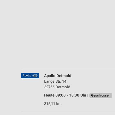
Messung der Performance von Inhalten
Analyse von Zielgruppen durch Statistiken oder Kombinationen 
Quellen
Entwicklung und Verbesserung der Angebote
Verwendung reduzierter Daten zur Auswahl von Inhalten
IAB-Besonderheiten:
Verwendung genauer Standortdaten
Geräte anhand von aktiv angeforderten Informationen identifizie
Nicht-IAB-Verarbeitungszwecke:
Apollo Detmold
Lange Str. 14
Notwendig
32756 Detmold
Performance
Heute 09:00 - 18:30 Uhr |
Geschlossen
315,11 km
Funktional
Werbung