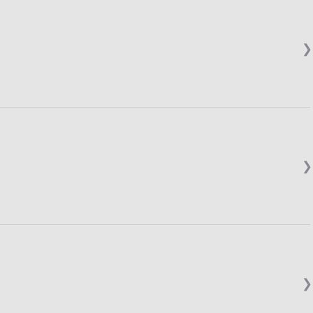
❯
❯
❯