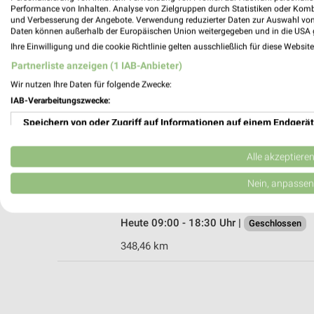
Performance von Inhalten. Analyse von Zielgruppen durch Statistiken oder Kom
und Verbesserung der Angebote. Verwendung reduzierter Daten zur Auswahl von
Daten können außerhalb der Europäischen Union weitergegeben und in die USA 
Ihre Einwilligung und die cookie Richtlinie gelten ausschließlich für diese Websit
Apollo Delbrück
Partnerliste anzeigen (1 IAB-Anbieter)
Alter Markt 8 a
33129 Delbrück
Wir nutzen Ihre Daten für folgende Zwecke:
IAB-Verarbeitungszwecke:
Heute 09:00 - 18:30 Uhr |
Geschlossen
Speichern von oder Zugriff auf Informationen auf einem Endgerät
340,88 km
Verwendung reduzierter Daten zur Auswahl von Werbeanzeigen
Alle akzeptiere
Apollo Geseke
Erstellung von Profilen für personalisierte Werbung
Nein, anpassen
Bachstr. 27
59590 Geseke
Verwendung von Profilen zur Auswahl personalisierter Werbung
Heute 09:00 - 18:30 Uhr |
Geschlossen
Erstellung von Profilen zur Personalisierung von Inhalten
348,46 km
Verwendung von Profilen zur Auswahl personalisierter Inhalte
Messung der Werbeleistung