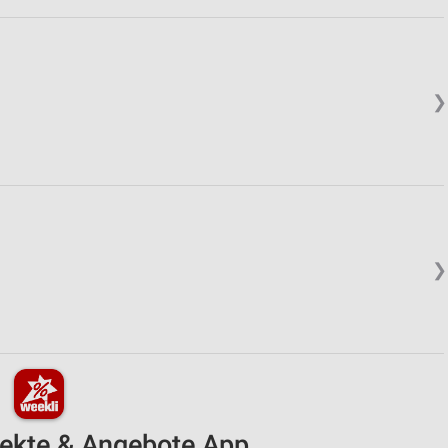
❯
❯
pekte & Angebote App