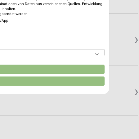
binationen von Daten aus verschiedenen Quellen. Entwicklung
 Inhalten.
gesendet werden.
e/App.
❯
n
❯