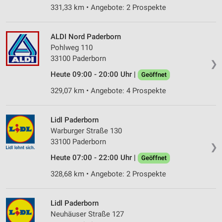
331,33 km • Angebote: 2 Prospekte
ALDI Nord Paderborn
Pohlweg 110
33100 Paderborn
❯
Heute 09:00 - 20:00 Uhr |
Geöffnet
329,07 km • Angebote: 4 Prospekte
Lidl Paderborn
Warburger Straße 130
33100 Paderborn
❯
Heute 07:00 - 22:00 Uhr |
Geöffnet
328,68 km • Angebote: 2 Prospekte
Lidl Paderborn
Neuhäuser Straße 127