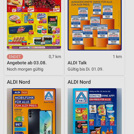
0,7 km
1 km
Angebote ab 03.08.
ALDI Talk
Noch morgen gültig
Gültig bis Di. 01.09.
ALDI Nord
ALDI Nord