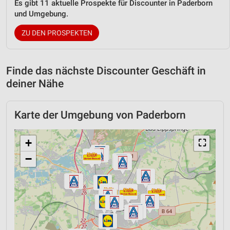
Es gibt 11 aktuelle Prospekte für Discounter in Paderborn
und Umgebung.
ZU DEN PROSPEKTEN
Finde das nächste Discounter Geschäft in
deiner Nähe
Karte der Umgebung von Paderborn
+
⛶
−