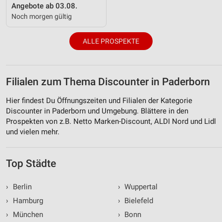
Angebote ab 03.08.
Noch morgen gültig
ALLE PROSPEKTE
Filialen zum Thema Discounter in Paderborn
Hier findest Du Öffnungszeiten und Filialen der Kategorie
Discounter in Paderborn und Umgebung. Blättere in den
Prospekten von z.B. Netto Marken-Discount, ALDI Nord und Lidl
und vielen mehr.
Top Städte
›
Berlin
›
Wuppertal
›
Hamburg
›
Bielefeld
›
München
›
Bonn