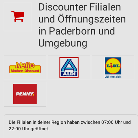
Discounter Filialen
und Öffnungszeiten
in Paderborn und
Umgebung
Die Filialen in deiner Region haben zwischen 07:00 Uhr und
22:00 Uhr geöffnet.