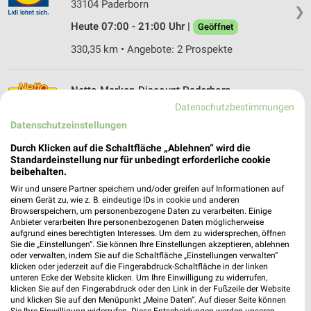
33104 Paderborn
❯
Heute 07:00 - 21:00 Uhr |
Geöffnet
330,35 km • Angebote: 2 Prospekte
Netto Marken-Discount Paderborn
Bielefelder Str. 26
Datenschutzbestimmungen
33104 Paderborn
Datenschutzeinstellungen
❯
Heute 07:00 - 21:00 Uhr |
Geöffnet
Durch Klicken auf die Schaltfläche „Ablehnen“ wird die
Standardeinstellung nur für unbedingt erforderliche cookie
331,18 km • Angebote: 3 Prospekte
beibehalten.
Wir und unsere Partner speichern und/oder greifen auf Informationen auf
einem Gerät zu, wie z. B. eindeutige IDs in cookie und anderen
ALDI Nord Paderborn
Browserspeichern, um personenbezogene Daten zu verarbeiten. Einige
Wewerstraße 27
Anbieter verarbeiten Ihre personenbezogenen Daten möglicherweise
aufgrund eines berechtigten Interesses. Um dem zu widersprechen, öffnen
33106 Paderborn
❯
Sie die „Einstellungen“. Sie können Ihre Einstellungen akzeptieren, ablehnen
oder verwalten, indem Sie auf die Schaltfläche „Einstellungen verwalten“
Heute 07:00 - 20:00 Uhr |
Geöffnet
klicken oder jederzeit auf die Fingerabdruck-Schaltfläche in der linken
unteren Ecke der Website klicken. Um Ihre Einwilligung zu widerrufen,
333,41 km • Angebote: 4 Prospekte
klicken Sie auf den Fingerabdruck oder den Link in der Fußzeile der Website
und klicken Sie auf den Menüpunkt „Meine Daten“. Auf dieser Seite können
Sie Ihre Einwilligung widerrufen. Diese Entscheidungen werden unseren