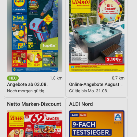
Entwicklung und Verbesserung der Angebote
Verwendung reduzierter Daten zur Auswahl von
Inhalten
IAB-Besonderheiten:
Verwendung genauer Standortdaten
Geräte anhand von aktiv angeforderten
Informationen identifizieren
Nicht-IAB-Verarbeitungszwecke:
1,8 km
0,7 km
Notwendig
Angebote ab 03.08.
Online-Angebote August 2026
Performance
Noch morgen gültig
Gültig bis Mo. 31.08.
Funktional
Netto Marken-Discount
ALDI Nord
Werbung