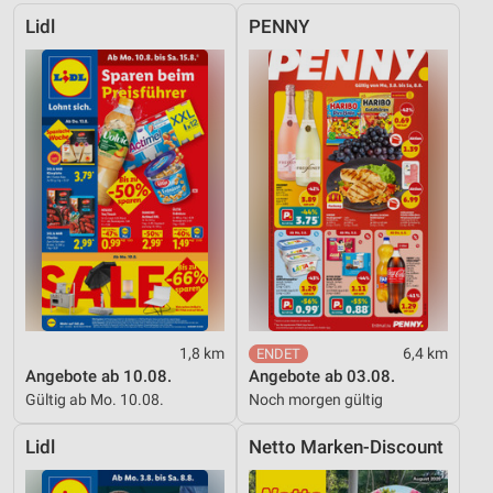
Verwendung reduzierter Daten zur Auswahl von
Lidl
PENNY
Werbeanzeigen
Erstellung von Profilen für personalisierte
Werbung
Verwendung von Profilen zur Auswahl
personalisierter Werbung
Erstellung von Profilen zur Personalisierung
von Inhalten
Verwendung von Profilen zur Auswahl
personalisierter Inhalte
Messung der Werbeleistung
1,8 km
6,4 km
Angebote ab 10.08.
Angebote ab 03.08.
Messung der Performance von Inhalten
Gültig ab Mo. 10.08.
Noch morgen gültig
Analyse von Zielgruppen durch Statistiken oder
Kombinationen von Daten aus verschiedenen
Lidl
Netto Marken-Discount
Quellen