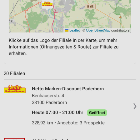
Leaflet
|
©
OpenStreetMap
contributors
Klicke auf das Logo der Filiale in der Karte, um mehr
Informationen (Öffnungszeiten & Route) zur Filiale zu
erhalten.
20 Filialen
Netto Marken-Discount Paderborn
Benhauserstr. 4
33100 Paderborn
❯
Heute 07:00 - 21:00 Uhr |
Geöffnet
328,92 km • Angebote: 3 Prospekte