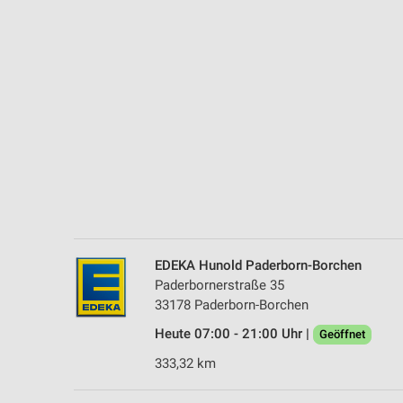
Messung der Performance von Inhalten
Analyse von Zielgruppen durch Statistiken oder Kombinationen 
Quellen
Entwicklung und Verbesserung der Angebote
Verwendung reduzierter Daten zur Auswahl von Inhalten
IAB-Besonderheiten:
Verwendung genauer Standortdaten
Geräte anhand von aktiv angeforderten Informationen identifizie
Nicht-IAB-Verarbeitungszwecke:
EDEKA Hunold Paderborn-Borchen
Paderbornerstraße 35
Notwendig
33178 Paderborn-Borchen
Performance
Heute 07:00 - 21:00 Uhr |
Geöffnet
333,32 km
Funktional
Werbung