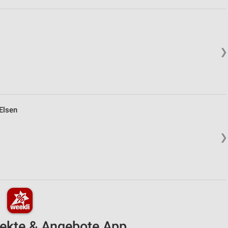
❯
Elsen
❯
pekte & Angebote App