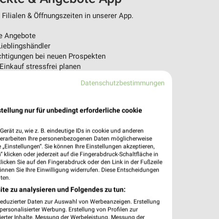
ilialen & Öffnungszeiten in unserer App.
e Angebote
ieblingshändler
htigungen bei neuen Prospekten
 Einkauf stressfrei planen
Datenschutzbestimmungen
 App jetzt laden oder QR-Code scannen.
tellung nur für unbedingt erforderliche cookie
erät zu, wie z. B. eindeutige IDs in cookie und anderen
verarbeiten Ihre personenbezogenen Daten möglicherweise
„Einstellungen“. Sie können Ihre Einstellungen akzeptieren,
 klicken oder jederzeit auf die Fingerabdruck-Schaltfläche in
klicken Sie auf den Fingerabdruck oder den Link in der Fußzeile
önnen Sie Ihre Einwilligung widerrufen. Diese Entscheidungen
ten.
ite zu analysieren und Folgendes zu tun:
reduzierter Daten zur Auswahl von Werbeanzeigen. Erstellung
ersonalisierter Werbung. Erstellung von Profilen zur
ierter Inhalte. Messung der Werbeleistung. Messung der