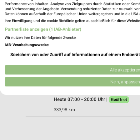
Performance von Inhalten. Analyse von Zielgruppen durch Statistiken oder Kom
und Verbesserung der Angebote. Verwendung reduzierter Daten zur Auswahl von
Daten können außerhalb der Europäischen Union weitergegeben und in die USA 
Ihre Einwilligung und die cookie Richtlinie gelten ausschließlich für diese Websit
EDEKA E neukauf Windmann Paderborn -
Partnerliste anzeigen (1 IAB-Anbieter)
Alter Hellweg 30
33106 Paderborn - Wewer
Wir nutzen Ihre Daten für folgende Zwecke:
IAB-Verarbeitungszwecke:
Heute 07:00 - 20:00 Uhr |
Geöffnet
Speichern von oder Zugriff auf Informationen auf einem Endgerät
334,52 km
Verwendung reduzierter Daten zur Auswahl von Werbeanzeigen
Alle akzeptiere
EDEKA Windmann Paderborn - Elsen
Erstellung von Profilen für personalisierte Werbung
Nein, anpassen
Aliso Straße 2
33106 Paderborn - Elsen
Verwendung von Profilen zur Auswahl personalisierter Werbung
Heute 07:00 - 20:00 Uhr |
Geöffnet
Erstellung von Profilen zur Personalisierung von Inhalten
333,98 km
Verwendung von Profilen zur Auswahl personalisierter Inhalte
Messung der Werbeleistung