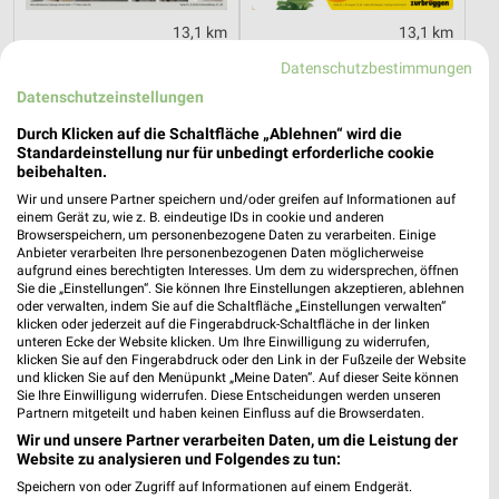
13,1 km
13,1 km
O_KLM_Kuechenbloecke_01_26_ES
Marken-Spezial
Datenschutzbestimmungen
Gültig bis So. 16.08.
Gültig bis Mo. 31.08.
Datenschutzeinstellungen
Zurbrüggen
XXXLutz
Durch Klicken auf die Schaltfläche „Ablehnen“ wird die
Standardeinstellung nur für unbedingt erforderliche cookie
beibehalten.
Wir und unsere Partner speichern und/oder greifen auf Informationen auf
einem Gerät zu, wie z. B. eindeutige IDs in cookie und anderen
Browserspeichern, um personenbezogene Daten zu verarbeiten. Einige
Anbieter verarbeiten Ihre personenbezogenen Daten möglicherweise
aufgrund eines berechtigten Interesses. Um dem zu widersprechen, öffnen
Sie die „Einstellungen“. Sie können Ihre Einstellungen akzeptieren, ablehnen
oder verwalten, indem Sie auf die Schaltfläche „Einstellungen verwalten“
klicken oder jederzeit auf die Fingerabdruck-Schaltfläche in der linken
unteren Ecke der Website klicken. Um Ihre Einwilligung zu widerrufen,
klicken Sie auf den Fingerabdruck oder den Link in der Fußzeile der Website
und klicken Sie auf den Menüpunkt „Meine Daten“. Auf dieser Seite können
Sie Ihre Einwilligung widerrufen. Diese Entscheidungen werden unseren
Partnern mitgeteilt und haben keinen Einfluss auf die Browserdaten.
Wir und unsere Partner verarbeiten Daten, um die Leistung der
13,1 km
68,5 km
Website zu analysieren und Folgendes zu tun:
Angebote ab 08.08.
Spezial-Prospekt der Marken
Speichern von oder Zugriff auf Informationen auf einem Endgerät.