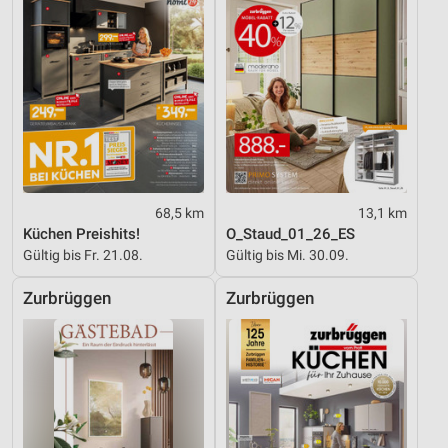
IAB-Besonderheiten:
Verwendung genauer Standortdaten
Geräte anhand von aktiv angeforderten
Informationen identifizieren
Nicht-IAB-Verarbeitungszwecke:
Notwendig
Performance
68,5 km
13,1 km
Küchen Preishits!
O_Staud_01_26_ES
Funktional
Gültig bis Fr. 21.08.
Gültig bis Mi. 30.09.
Werbung
Zurbrüggen
Zurbrüggen