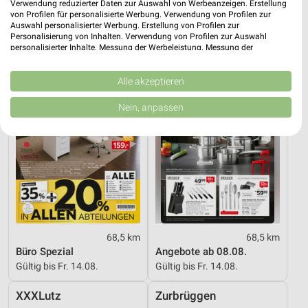
Gültig bis Sa. 29.08.
Gültig bis Fr. 21.08.
Verwendung reduzierter Daten zur Auswahl von Werbeanzeigen. Erstellung
von Profilen für personalisierte Werbung. Verwendung von Profilen zur
Auswahl personalisierter Werbung. Erstellung von Profilen zur
XXXLutz
XXXLutz
Personalisierung von Inhalten. Verwendung von Profilen zur Auswahl
personalisierter Inhalte. Messung der Werbeleistung. Messung der
Performance von Inhalten. Analyse von Zielgruppen durch Statistiken oder
Kombinationen von Daten aus verschiedenen Quellen. Entwicklung und
Verbesserung der Angebote. Verwendung reduzierter Daten zur Auswahl
Alle akzeptieren
von Inhalten.
Daten können außerhalb der Europäischen Union weitergegeben und in die
Nein, anpassen
USA gesendet werden.
Ihre Einwilligung und die cookie Richtlinie gelten ausschließlich für diese
Website/App.
Partnerliste anzeigen (1 IAB-Anbieter)
Wir nutzen Ihre Daten für folgende Zwecke:
IAB-Verarbeitungszwecke:
Speichern von oder Zugriff auf Informationen
auf einem Endgerät
68,5 km
68,5 km
Büro Spezial
Angebote ab 08.08.
Verwendung reduzierter Daten zur Auswahl von
Werbeanzeigen
Gültig bis Fr. 14.08.
Gültig bis Fr. 14.08.
Erstellung von Profilen für personalisierte
XXXLutz
Zurbrüggen
Werbung