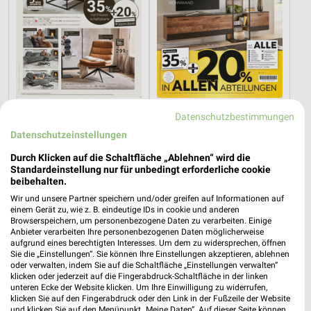
84,6 km
84,6 km
Datenschutzbestimmungen
Dieter Knoll
Wohnen Spezial
Datenschutzeinstellungen
Gültig bis Fr. 14.08.
Gültig bis Fr. 14.08.
Durch Klicken auf die Schaltfläche „Ablehnen“ wird die
Standardeinstellung nur für unbedingt erforderliche cookie
Kaufland
REWE
beibehalten.
Wir und unsere Partner speichern und/oder greifen auf Informationen auf
einem Gerät zu, wie z. B. eindeutige IDs in cookie und anderen
Browserspeichern, um personenbezogene Daten zu verarbeiten. Einige
Anbieter verarbeiten Ihre personenbezogenen Daten möglicherweise
aufgrund eines berechtigten Interesses. Um dem zu widersprechen, öffnen
Sie die „Einstellungen“. Sie können Ihre Einstellungen akzeptieren, ablehnen
oder verwalten, indem Sie auf die Schaltfläche „Einstellungen verwalten“
klicken oder jederzeit auf die Fingerabdruck-Schaltfläche in der linken
unteren Ecke der Website klicken. Um Ihre Einwilligung zu widerrufen,
klicken Sie auf den Fingerabdruck oder den Link in der Fußzeile der Website
und klicken Sie auf den Menüpunkt „Meine Daten“. Auf dieser Seite können