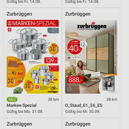
Gültig bis Fr. 14.08.
Gültig bis Fr. 14.08.
Entwicklung und Verbesserung der Angebote
Zurbrüggen
Zurbrüggen
Verwendung reduzierter Daten zur Auswahl von
Inhalten
IAB-Besonderheiten:
Verwendung genauer Standortdaten
Geräte anhand von aktiv angeforderten
Informationen identifizieren
Nicht-IAB-Verarbeitungszwecke:
Notwendig
Performance
38 km
38 km
Funktional
Marken-Spezial
O_Staud_01_26_ES
Gültig bis Mo. 31.08.
Gültig bis Mi. 30.09.
Werbung
Zurbrüggen
Zurbrüggen