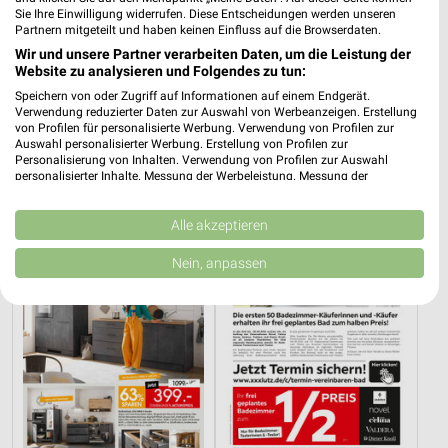
Sie Ihre Einwilligung widerrufen. Diese Entscheidungen werden unseren
Partnern mitgeteilt und haben keinen Einfluss auf die Browserdaten.
Wir und unsere Partner verarbeiten Daten, um die Leistung der
Website zu analysieren und Folgendes zu tun:
1,2 km
0,5 km
Speichern von oder Zugriff auf Informationen auf einem Endgerät.
Verwendung reduzierter Daten zur Auswahl von Werbeanzeigen. Erstellung
Angebote ab 06.08.
Angebote ab 03.08.
von Profilen für personalisierte Werbung. Verwendung von Profilen zur
Gültig bis Mi. 12.08.
Noch morgen gültig
Auswahl personalisierter Werbung. Erstellung von Profilen zur
Personalisierung von Inhalten. Verwendung von Profilen zur Auswahl
personalisierter Inhalte. Messung der Werbeleistung. Messung der
Zurbrüggen
XXXLutz
Performance von Inhalten. Analyse von Zielgruppen durch Statistiken oder
Kombinationen von Daten aus verschiedenen Quellen. Entwicklung und
Verbesserung der Angebote. Verwendung reduzierter Daten zur Auswahl
Alle akzeptieren
von Inhalten.
Daten können außerhalb der Europäischen Union weitergegeben und in die
Nein, anpassen
USA gesendet werden.
Ihre Einwilligung und die cookie Richtlinie gelten ausschließlich für diese
Website/App.
Partnerliste anzeigen (1 IAB-Anbieter)
Wir nutzen Ihre Daten für folgende Zwecke:
IAB-Verarbeitungszwecke:
Speichern von oder Zugriff auf Informationen
auf einem Endgerät