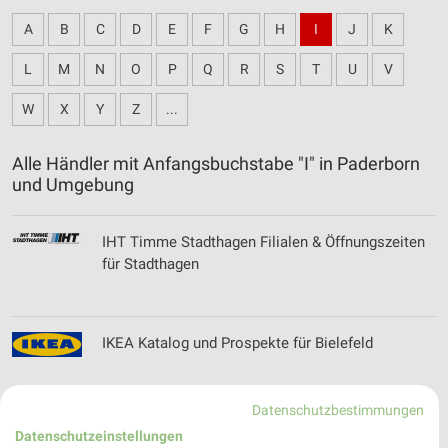
A
B
C
D
E
F
G
H
I
J
K
L
M
N
O
P
Q
R
S
T
U
V
W
X
Y
Z
...
Alle Händler mit Anfangsbuchstabe "I" in Paderborn
und Umgebung
IHT Timme Stadthagen Filialen & Öffnungszeiten
für Stadthagen
IKEA Katalog und Prospekte für Bielefeld
Datenschutzbestimmungen
Datenschutzeinstellungen
INTERSPORT Prospekte, Angebote & Aktionen