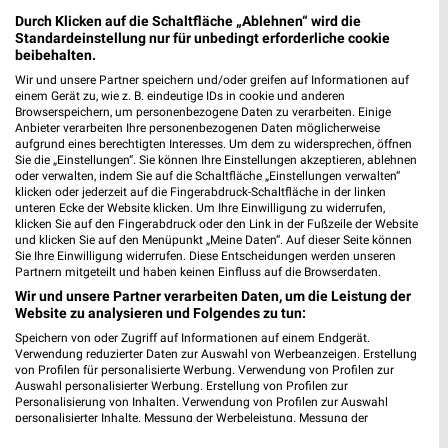
für Gütersloh
Durch Klicken auf die Schaltfläche „Ablehnen“ wird die
Standardeinstellung nur für unbedingt erforderliche cookie
beibehalten.
Wir und unsere Partner speichern und/oder greifen auf Informationen auf
Isselhorster Versicherung Filialen &
einem Gerät zu, wie z. B. eindeutige IDs in cookie und anderen
Browserspeichern, um personenbezogene Daten zu verarbeiten. Einige
Öffnungszeiten für Gütersloh
Anbieter verarbeiten Ihre personenbezogenen Daten möglicherweise
aufgrund eines berechtigten Interesses. Um dem zu widersprechen, öffnen
Sie die „Einstellungen“. Sie können Ihre Einstellungen akzeptieren, ablehnen
oder verwalten, indem Sie auf die Schaltfläche „Einstellungen verwalten“
klicken oder jederzeit auf die Fingerabdruck-Schaltfläche in der linken
unteren Ecke der Website klicken. Um Ihre Einwilligung zu widerrufen,
klicken Sie auf den Fingerabdruck oder den Link in der Fußzeile der Website
und klicken Sie auf den Menüpunkt „Meine Daten“. Auf dieser Seite können
Sie Ihre Einwilligung widerrufen. Diese Entscheidungen werden unseren
Partnern mitgeteilt und haben keinen Einfluss auf die Browserdaten.
Noch mehr Angebote in
Wir und unsere Partner verarbeiten Daten, um die Leistung der
Website zu analysieren und Folgendes zu tun:
Speichern von oder Zugriff auf Informationen auf einem Endgerät.
der weekli App!
Verwendung reduzierter Daten zur Auswahl von Werbeanzeigen. Erstellung
von Profilen für personalisierte Werbung. Verwendung von Profilen zur
Auswahl personalisierter Werbung. Erstellung von Profilen zur
Personalisierung von Inhalten. Verwendung von Profilen zur Auswahl
personalisierter Inhalte. Messung der Werbeleistung. Messung der
Performance von Inhalten. Analyse von Zielgruppen durch Statistiken oder