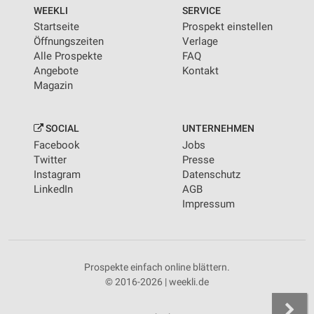
von Inhalten
WEEKLI
SERVICE
Startseite
Prospekt einstellen
Verwendung von Profilen zur Auswahl
Öffnungszeiten
Verlage
personalisierter Inhalte
Alle Prospekte
FAQ
Angebote
Kontakt
Messung der Werbeleistung
Magazin
Messung der Performance von Inhalten
SOCIAL
UNTERNEHMEN
Analyse von Zielgruppen durch Statistiken oder
Facebook
Jobs
Kombinationen von Daten aus verschiedenen
Quellen
Twitter
Presse
Instagram
Datenschutz
Entwicklung und Verbesserung der Angebote
LinkedIn
AGB
Impressum
Verwendung reduzierter Daten zur Auswahl von
Inhalten
IAB-Besonderheiten:
Prospekte einfach online blättern.
Verwendung genauer Standortdaten
© 2016-2026 | weekli.de
Geräte anhand von aktiv angeforderten