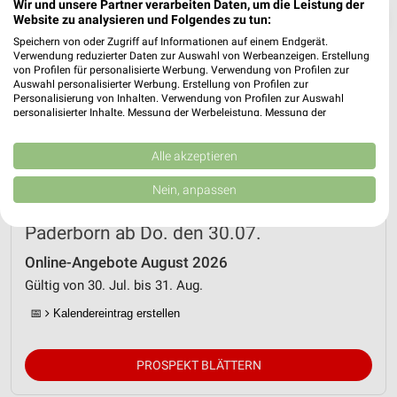
Wir und unsere Partner verarbeiten Daten, um die Leistung der
❯
Website zu analysieren und Folgendes zu tun:
Speichern von oder Zugriff auf Informationen auf einem Endgerät.
Verwendung reduzierter Daten zur Auswahl von Werbeanzeigen. Erstellung
von Profilen für personalisierte Werbung. Verwendung von Profilen zur
Auswahl personalisierter Werbung. Erstellung von Profilen zur
Personalisierung von Inhalten. Verwendung von Profilen zur Auswahl
personalisierter Inhalte. Messung der Werbeleistung. Messung der
Performance von Inhalten. Analyse von Zielgruppen durch Statistiken oder
Kombinationen von Daten aus verschiedenen Quellen. Entwicklung und
Verbesserung der Angebote. Verwendung reduzierter Daten zur Auswahl
Alle akzeptieren
von Inhalten.
Daten können außerhalb der Europäischen Union weitergegeben und in die
Nein, anpassen
USA gesendet werden.
Netto Marken-Discount Prospekt für
Ihre Einwilligung und die cookie Richtlinie gelten ausschließlich für diese
Paderborn ab Do. den 30.07.
Website/App.
Partnerliste anzeigen (1 IAB-Anbieter)
Online-Angebote August 2026
Wir nutzen Ihre Daten für folgende Zwecke:
Gültig von 30. Jul. bis 31. Aug.
IAB-Verarbeitungszwecke:
📅
Kalendereintrag erstellen
Speichern von oder Zugriff auf Informationen
auf einem Endgerät
PROSPEKT BLÄTTERN
Verwendung reduzierter Daten zur Auswahl von
Werbeanzeigen