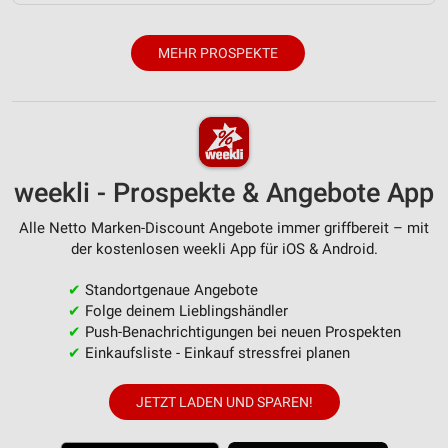
Verwendung reduzierter Daten zur Auswahl von
Inhalten
MEHR PROSPEKTE
IAB-Besonderheiten:
Verwendung genauer Standortdaten
Geräte anhand von aktiv angeforderten
Informationen identifizieren
weekli - Prospekte & Angebote App
Nicht-IAB-Verarbeitungszwecke:
Notwendig
Alle Netto Marken-Discount Angebote immer griffbereit – mit
der kostenlosen weekli App für iOS & Android.
Performance
✔
Standortgenaue Angebote
Funktional
✔
Folge deinem Lieblingshändler
✔
Push-Benachrichtigungen bei neuen Prospekten
Werbung
✔
Einkaufsliste - Einkauf stressfrei planen
JETZT LADEN UND SPAREN!