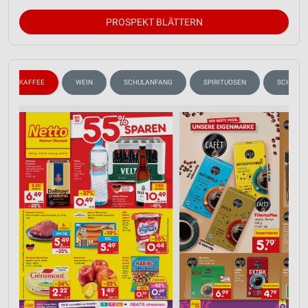
PROSPEKT BLÄTTERN
KAFFEE
WEIN
SCHULANFANG
SPIRITUOSEN
SCHULE