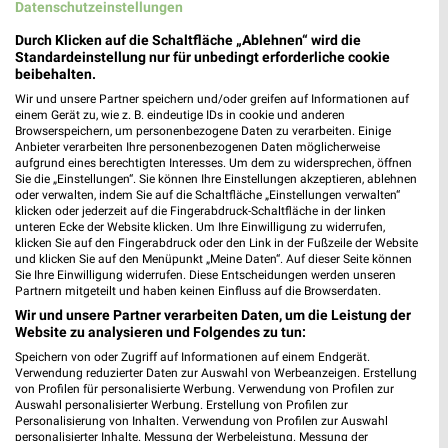
Datenschutzeinstellungen
Lidl Prospekt für Paderborn ab Mo. den
Durch Klicken auf die Schaltfläche „Ablehnen“ wird die
03.08.
Standardeinstellung nur für unbedingt erforderliche cookie
beibehalten.
Gültig von 03. Aug. bis 08. Aug.
Wir und unsere Partner speichern und/oder greifen auf Informationen auf
einem Gerät zu, wie z. B. eindeutige IDs in cookie und anderen
📅
Kalendereintrag erstellen
Browserspeichern, um personenbezogene Daten zu verarbeiten. Einige
Anbieter verarbeiten Ihre personenbezogenen Daten möglicherweise
aufgrund eines berechtigten Interesses. Um dem zu widersprechen, öffnen
Sie die „Einstellungen“. Sie können Ihre Einstellungen akzeptieren, ablehnen
oder verwalten, indem Sie auf die Schaltfläche „Einstellungen verwalten“
PROSPEKT BLÄTTERN
klicken oder jederzeit auf die Fingerabdruck-Schaltfläche in der linken
unteren Ecke der Website klicken. Um Ihre Einwilligung zu widerrufen,
klicken Sie auf den Fingerabdruck oder den Link in der Fußzeile der Website
und klicken Sie auf den Menüpunkt „Meine Daten“. Auf dieser Seite können
Sie Ihre Einwilligung widerrufen. Diese Entscheidungen werden unseren
KINDERMODE & SPIELZEUG
WEIN
ANGEBOTE AB FREITAG
FÜR H
Partnern mitgeteilt und haben keinen Einfluss auf die Browserdaten.
Wir und unsere Partner verarbeiten Daten, um die Leistung der
Website zu analysieren und Folgendes zu tun:
Speichern von oder Zugriff auf Informationen auf einem Endgerät.
Verwendung reduzierter Daten zur Auswahl von Werbeanzeigen. Erstellung
von Profilen für personalisierte Werbung. Verwendung von Profilen zur
Auswahl personalisierter Werbung. Erstellung von Profilen zur
Personalisierung von Inhalten. Verwendung von Profilen zur Auswahl
personalisierter Inhalte. Messung der Werbeleistung. Messung der