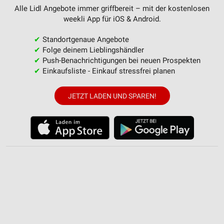
Erstellung von Profilen zur Personalisierung
Alle Lidl Angebote immer griffbereit – mit der kostenlosen
von Inhalten
weekli App für iOS & Android.
Verwendung von Profilen zur Auswahl
✔
Standortgenaue Angebote
personalisierter Inhalte
✔
Folge deinem Lieblingshändler
✔
Push-Benachrichtigungen bei neuen Prospekten
Messung der Werbeleistung
✔
Einkaufsliste - Einkauf stressfrei planen
Messung der Performance von Inhalten
JETZT LADEN UND SPAREN!
Analyse von Zielgruppen durch Statistiken oder
Kombinationen von Daten aus verschiedenen
Quellen
Entwicklung und Verbesserung der Angebote
Verwendung reduzierter Daten zur Auswahl von
Inhalten
IAB-Besonderheiten:
Verwendung genauer Standortdaten