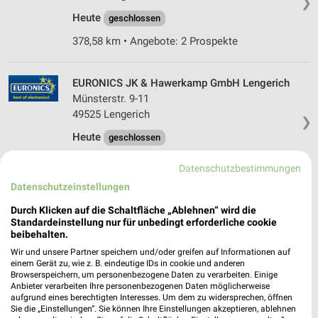
❯
Heute
geschlossen
378,58 km • Angebote: 2 Prospekte
EURONICS JK & Hawerkamp GmbH Lengerich
Münsterstr. 9-11
49525 Lengerich
❯
Heute
geschlossen
378,90 km • Angebote: 1 Prospekt
Datenschutzbestimmungen
Datenschutzeinstellungen
EP:Electro Hoppe Ibbenbüren
Durch Klicken auf die Schaltfläche „Ablehnen“ wird die
Mettinger Str. 19
Standardeinstellung nur für unbedingt erforderliche cookie
49479 Ibbenbüren
beibehalten.
❯
Wir und unsere Partner speichern und/oder greifen auf Informationen auf
Heute
geschlossen
einem Gerät zu, wie z. B. eindeutige IDs in cookie und anderen
Browserspeichern, um personenbezogene Daten zu verarbeiten. Einige
382,05 km • Angebote: 2 Prospekte
Anbieter verarbeiten Ihre personenbezogenen Daten möglicherweise
aufgrund eines berechtigten Interesses. Um dem zu widersprechen, öffnen
Sie die „Einstellungen“. Sie können Ihre Einstellungen akzeptieren, ablehnen