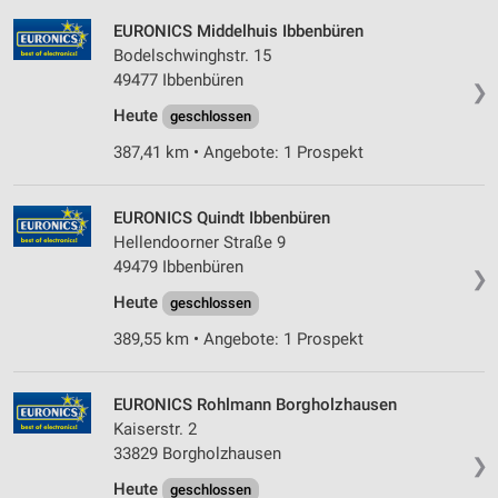
IAB-Verarbeitungszwecke:
EURONICS Middelhuis Ibbenbüren
Speichern von oder Zugriff auf Informationen
Bodelschwinghstr. 15
auf einem Endgerät
49477 Ibbenbüren
❯
Verwendung reduzierter Daten zur Auswahl von
Heute
geschlossen
Werbeanzeigen
387,41 km • Angebote: 1 Prospekt
Erstellung von Profilen für personalisierte
Werbung
EURONICS Quindt Ibbenbüren
Verwendung von Profilen zur Auswahl
Hellendoorner Straße 9
personalisierter Werbung
49479 Ibbenbüren
❯
Erstellung von Profilen zur Personalisierung
Heute
geschlossen
von Inhalten
389,55 km • Angebote: 1 Prospekt
Verwendung von Profilen zur Auswahl
personalisierter Inhalte
EURONICS Rohlmann Borgholzhausen
Kaiserstr. 2
Messung der Werbeleistung
33829 Borgholzhausen
❯
Messung der Performance von Inhalten
Heute
geschlossen