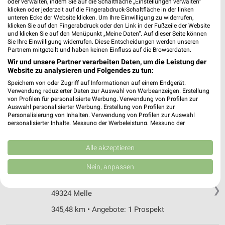
oder verwalten, indem Sie auf die Schaltfläche „Einstellungen verwalten“
EURONICS Sommer Bad Rothenfelde
klicken oder jederzeit auf die Fingerabdruck-Schaltfläche in der linken
Frankfurter Str. 28
unteren Ecke der Website klicken. Um Ihre Einwilligung zu widerrufen,
49214 Bad Rothenfelde
klicken Sie auf den Fingerabdruck oder den Link in der Fußzeile der Website
❯
und klicken Sie auf den Menüpunkt „Meine Daten“. Auf dieser Seite können
Heute
geschlossen
Sie Ihre Einwilligung widerrufen. Diese Entscheidungen werden unseren
Partnern mitgeteilt und haben keinen Einfluss auf die Browserdaten.
359,27 km • Angebote: 1 Prospekt
Wir und unsere Partner verarbeiten Daten, um die Leistung der
Website zu analysieren und Folgendes zu tun:
Speichern von oder Zugriff auf Informationen auf einem Endgerät.
expert Melle
Verwendung reduzierter Daten zur Auswahl von Werbeanzeigen. Erstellung
Weststraße 15
von Profilen für personalisierte Werbung. Verwendung von Profilen zur
Auswahl personalisierter Werbung. Erstellung von Profilen zur
49324 Melle
❯
Personalisierung von Inhalten. Verwendung von Profilen zur Auswahl
personalisierter Inhalte. Messung der Werbeleistung. Messung der
Heute
geschlossen
Performance von Inhalten. Analyse von Zielgruppen durch Statistiken oder
Kombinationen von Daten aus verschiedenen Quellen. Entwicklung und
345,91 km
Verbesserung der Angebote. Verwendung reduzierter Daten zur Auswahl
Alle akzeptieren
von Inhalten.
Daten können außerhalb der Europäischen Union weitergegeben und in die
Nein, anpassen
EURONICS Mestemacher Melle
USA gesendet werden.
Kampstr. 3-5
Ihre Einwilligung und die cookie Richtlinie gelten ausschließlich für diese
❯
Website/App.
49324 Melle
Partnerliste anzeigen (1 IAB-Anbieter)
345,48 km • Angebote: 1 Prospekt
Wir nutzen Ihre Daten für folgende Zwecke: