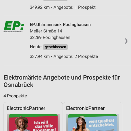
Analyse von Zielgruppen durch Statistiken oder
349,92 km • Angebote: 1 Prospekt
Kombinationen von Daten aus verschiedenen
Quellen
EP:Uhlmannsiek Rödinghausen
Entwicklung und Verbesserung der Angebote
Meller Straße 14
32289 Rödinghausen
Verwendung reduzierter Daten zur Auswahl von
❯
Inhalten
Heute
geschlossen
IAB-Besonderheiten:
337,94 km • Angebote: 2 Prospekte
Verwendung genauer Standortdaten
Geräte anhand von aktiv angeforderten
Elektromärkte Angebote und Prospekte für
Informationen identifizieren
Osnabrück
Nicht-IAB-Verarbeitungszwecke:
4 Prospekte
Notwendig
ElectronicPartner
ElectronicPartner
Performance
Funktional