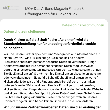
MQ+ Das Artland-Magazin Filialen &
Öffnungszeiten für Quakenbrück
Datenschutzbestimmungen
Datenschutzeinstellungen
Mr. Wash Filialen & Öffnungszeiten für
Osnabrück
Durch Klicken auf die Schaltfläche „Ablehnen“ wird die
Standardeinstellung nur für unbedingt erforderliche cookie
beibehalten.
Wir und unsere Partner speichern und/oder greifen auf Informationen auf
MuKK Filialen & Öffnungszeiten für Münster
einem Gerät zu, wie z. B. eindeutige IDs in cookie und anderen
Browserspeichern, um personenbezogene Daten zu verarbeiten. Einige
Anbieter verarbeiten Ihre personenbezogenen Daten möglicherweise
aufgrund eines berechtigten Interesses. Um dem zu widersprechen, öffnen
Sie die „Einstellungen“. Sie können Ihre Einstellungen akzeptieren, ablehnen
oder verwalten, indem Sie auf die Schaltfläche „Einstellungen verwalten“
klicken oder jederzeit auf die Fingerabdruck-Schaltfläche in der linken
Multipolster Katalog und Prospekte für Bielefeld
unteren Ecke der Website klicken. Um Ihre Einwilligung zu widerrufen,
klicken Sie auf den Fingerabdruck oder den Link in der Fußzeile der Website
und klicken Sie auf den Menüpunkt „Meine Daten“. Auf dieser Seite können
Sie Ihre Einwilligung widerrufen. Diese Entscheidungen werden unseren
Partnern mitgeteilt und haben keinen Einfluss auf die Browserdaten.
Wir und unsere Partner verarbeiten Daten, um die Leistung der
Museumsdorf Cloppenburg Filialen &