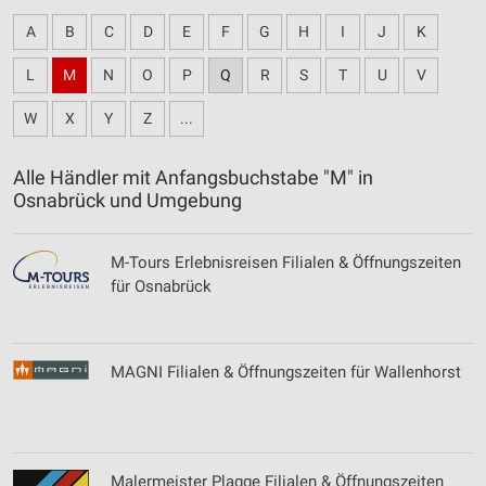
A
B
C
D
E
F
G
H
I
J
K
L
M
N
O
P
Q
R
S
T
U
V
W
X
Y
Z
...
Alle Händler mit Anfangsbuchstabe "M" in
Osnabrück und Umgebung
M-Tours Erlebnisreisen Filialen & Öffnungszeiten
für Osnabrück
MAGNI Filialen & Öffnungszeiten für Wallenhorst
Malermeister Plagge Filialen & Öffnungszeiten