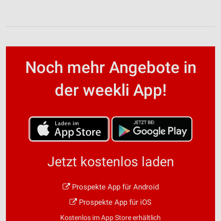
Noch mehr Angebote in
der weekli App!
Jetzt kostenlos laden
Prospekte App für Android
Prospekte App für iOS
Kostenlos im App Store erhältlich