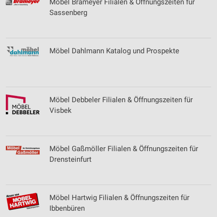
Verwendung reduzierter Daten zur Auswahl von
Möbel Brameyer Filialen & Öffnungszeiten für
Inhalten
Sassenberg
IAB-Besonderheiten:
Verwendung genauer Standortdaten
Möbel Dahlmann Katalog und Prospekte
Geräte anhand von aktiv angeforderten
Informationen identifizieren
Nicht-IAB-Verarbeitungszwecke:
Notwendig
Möbel Debbeler Filialen & Öffnungszeiten für
Visbek
Performance
Funktional
Möbel Gaßmöller Filialen & Öffnungszeiten für
Werbung
Drensteinfurt
Möbel Hartwig Filialen & Öffnungszeiten für
Ibbenbüren