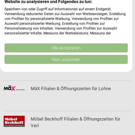
Website zu analysieren und Folgendes zu tun:
Öffnungszeiten für Cloppenburg
Speichern von oder Zugriff auf Informationen auf einem Endgerät.
Verwendung reduzierter Daten zur Auswahl von Werbeanzeigen. Erstellung
von Profilen für personalisierte Werbung. Verwendung von Profilen zur
Auswahl personalisierter Werbung. Erstellung von Profilen zur
MW-Kom Filialen & Öffnungszeiten für
Personalisierung von Inhalten. Verwendung von Profilen zur Auswahl
personalisierter Inhalte. Messung der Werbeleistung. Messung der
Osnabrück
Performance von Inhalten. Analyse von Zielgruppen durch Statistiken oder
Kombinationen von Daten aus verschiedenen Quellen. Entwicklung und
Verbesserung der Angebote. Verwendung reduzierter Daten zur Auswahl
Alle akzeptieren
von Inhalten.
Daten können außerhalb der Europäischen Union weitergegeben und in die
Mäbel Gehlenborg Filialen & Öffnungszeiten für
Nein, anpassen
USA gesendet werden.
Lindern
Ihre Einwilligung und die cookie Richtlinie gelten ausschließlich für diese
Website/App.
Partnerliste anzeigen (1 IAB-Anbieter)
MäX Filialen & Öffnungszeiten für Lohne
Wir nutzen Ihre Daten für folgende Zwecke:
IAB-Verarbeitungszwecke:
Speichern von oder Zugriff auf Informationen
auf einem Endgerät
Möbel Beckhoff Filialen & Öffnungszeiten für
Verwendung reduzierter Daten zur Auswahl von
Verl
Werbeanzeigen